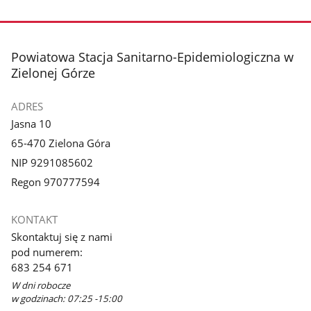
stopka
Powiatowa Stacja Sanitarno-Epidemiologiczna w
Zielonej Górze
ADRES
Jasna 10
65-470 Zielona Góra
NIP 9291085602
Regon 970777594
KONTAKT
Skontaktuj się z nami
pod numerem:
683 254 671
W dni robocze
w godzinach: 07:25 -15:00