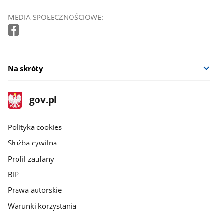
MEDIA SPOŁECZNOŚCIOWE:
Na skróty
stopka
Strona
gov.pl
gov.pl
główna
gov.pl
Polityka cookies
Służba cywilna
Profil zaufany
BIP
Prawa autorskie
Warunki korzystania