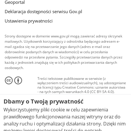
Geoportal
Deklaracja dostępności serwisu Gov.pl
Ustawienia prywatności
Strony dostępne w domenie www.gov.pl mogą zawierać adresy skrzynek
mailowych. Użytkownik korzystający z odnośnika będącego adresem e-
mail zgadza się na przetwarzanie jego danych (adres e-mail oraz
dobrowolnie podanych danych w wiadomości) w celu przesłania
odpowiedzi na przesłane pytania. Szczegóły przetwarzania danych przez
każdą z jednostek znajdują się w ich politykach przetwarzania danych
osobowych.
Treści tekstowe publikowane w serwisie (z
wyłączeniem treści audiowizualnych), są udostępniane
na licencji typu Creative Commons: uznanie autorstwa
- na tych samych warunkach 4.0 (CC BY-SA 4.0).
Materiały audiowizualne, w tym zdjęcia, materiały
Dbamy o Twoją prywatność
audio i wideo, są udostępniane na licencji typu
Creative Commons: uznanie autorstwa użycie
Wykorzystujemy pliki cookie w celu zapewnienia
niekomercyjne - bez utworów zależnych 4.0 (CC BY-
NC-ND 4.0), o ile nie jest to stwierdzone inaczej.
prawidłowego funkcjonowania naszej witryny oraz do
analizy ruchu i optymalizacji działania strony. Dzięki nim
możemy lepiej dostosować treści do potrzeb