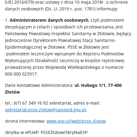
(UE) 2016/679) oraz ustawy z dnia 10 maja 2018r. o ochronie
danych osobowych (Dz. U. 2019 r. poz. 1781) informuję:
1.
Administratorem danych osobowych
, czyli podmiotem
decydującym o celach i sposobach ich przetwarzania, jest
Państwowy Powiatowy Inspektor Sanitarny w Złotowie, będący
jednocześnie Dyrektorem Powiatowej Stacji Sanitarno-
Epidemiologicznej w Złotowie. PSSE w Złotowie jest
podmiotem leczniczym wpisanym do Rejestru Podmiotów
Wykonujących Działalność Leczniczą w księdze rejestrowej
prowadzonej przez Wojewodę Wielkopolskiego o numerze
000 000 023917.
Dane kontaktowe Administratora:
ul. Hubego 1/1, 77-400
Złotów
tel.: (67) 67 349 16 92 sekretariat, adres e-mail:
sekretariat.psse.zlotow@sanepid.gov.pl
,
strona internetowa:
www.gov.pl/web/psse-zlotow
skrytka w ePUAP: PSSEZlotow/SkrytkaESP.