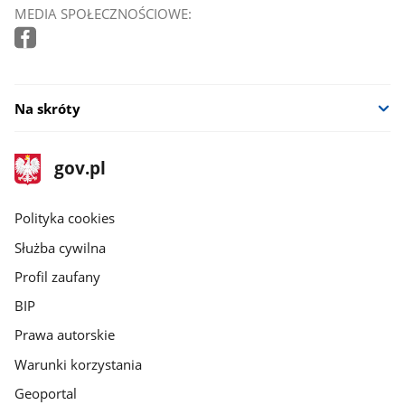
MEDIA SPOŁECZNOŚCIOWE:
Na skróty
stopka
Strona
gov.pl
gov.pl
główna
gov.pl
Polityka cookies
Służba cywilna
Profil zaufany
BIP
Prawa autorskie
Warunki korzystania
Geoportal