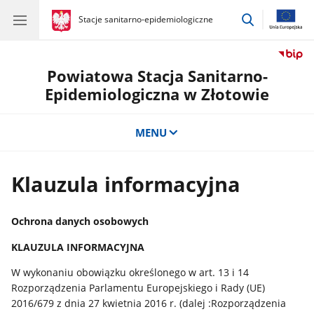
przejdź
gov.pl
Stacje sanitarno-epidemiologiczne
gov.pl
Stacje
do
sanitarno-
wyszukiwar
epidemiologiczne
Powiatowa Stacja Sanitarno-
Epidemiologiczna w Złotowie
MENU
Klauzula informacyjna
Ochrona danych osobowych
KLAUZULA INFORMACYJNA
W wykonaniu obowiązku określonego w art. 13 i 14
Rozporządzenia Parlamentu Europejskiego i Rady (UE)
2016/679 z dnia 27 kwietnia 2016 r. (dalej :Rozporządzenia