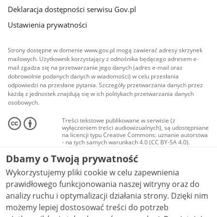
Deklaracja dostępności serwisu Gov.pl
Ustawienia prywatności
Strony dostępne w domenie www.gov.pl mogą zawierać adresy skrzynek
mailowych. Użytkownik korzystający z odnośnika będącego adresem e-
mail zgadza się na przetwarzanie jego danych (adres e-mail oraz
dobrowolnie podanych danych w wiadomości) w celu przesłania
odpowiedzi na przesłane pytania. Szczegóły przetwarzania danych przez
każdą z jednostek znajdują się w ich politykach przetwarzania danych
osobowych.
Treści tekstowe publikowane w serwisie (z
wyłączeniem treści audiowizualnych), są udostępniane
na licencji typu Creative Commons: uznanie autorstwa
- na tych samych warunkach 4.0 (CC BY-SA 4.0).
Materiały audiowizualne, w tym zdjęcia, materiały
Dbamy o Twoją prywatność
audio i wideo, są udostępniane na licencji typu
Creative Commons: uznanie autorstwa użycie
Wykorzystujemy pliki cookie w celu zapewnienia
niekomercyjne - bez utworów zależnych 4.0 (CC BY-
NC-ND 4.0), o ile nie jest to stwierdzone inaczej.
prawidłowego funkcjonowania naszej witryny oraz do
analizy ruchu i optymalizacji działania strony. Dzięki nim
możemy lepiej dostosować treści do potrzeb