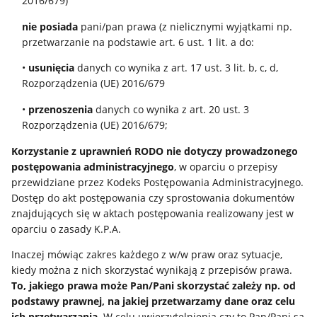
2016/679)
nie posiada
pani/pan prawa (z nielicznymi wyjątkami np.
przetwarzanie na podstawie art. 6 ust. 1 lit. a do:
•
usunięcia
danych co wynika z art. 17 ust. 3 lit. b, c, d,
Rozporządzenia (UE) 2016/679
•
przenoszenia
danych co wynika z art. 20 ust. 3
Rozporządzenia (UE) 2016/679;
Korzystanie z uprawnień RODO nie dotyczy prowadzonego
postępowania administracyjnego
, w oparciu o przepisy
przewidziane przez Kodeks Postępowania Administracyjnego.
Dostęp do akt postępowania czy sprostowania dokumentów
znajdujących się w aktach postępowania realizowany jest w
oparciu o zasady K.P.A.
Inaczej mówiąc zakres każdego z w/w praw oraz sytuacje,
kiedy można z nich skorzystać wynikają z przepisów prawa.
To, jakiego prawa może Pan/Pani skorzystać zależy np. od
podstawy prawnej, na jakiej przetwarzamy dane oraz celu
ich przetwarzania.
W celu uwierzytelnienia czy to Pan/Pani są