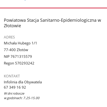
stopka
Powiatowa Stacja Sanitarno-Epidemiologiczna w
Złotowie
ADRES
Michała Hubego 1/1
77-400 Złotów
NIP 7671315579
Regon 570293242
KONTAKT
Infolinia dla Obywatela
67 349 16 92
W dni robocze
w godzinach: 7.25-15.00