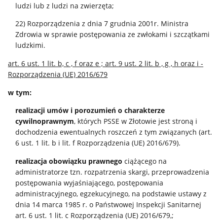
ludzi lub z ludzi na zwierzęta;
22) Rozporządzenia z dnia 7 grudnia 2001r. Ministra
Zdrowia w sprawie postępowania ze zwłokami i szczątkami
ludzkimi.
art. 6 ust. 1 lit. b, c , f oraz e ; art. 9 ust. 2 lit. b , g , h oraz i -
Rozporządzenia (UE) 2016/679
w tym:
realizacji umów i porozumień
o charakterze
cywilnoprawnym
, których PSSE w Złotowie jest stroną i
dochodzenia ewentualnych roszczeń z tym związanych (art.
6 ust. 1 lit. b i lit. f Rozporządzenia (UE) 2016/679).
realizacja obowiązku prawnego
ciążącego na
administratorze tzn. rozpatrzenia skargi, przeprowadzenia
postępowania wyjaśniającego, postępowania
administracyjnego, egzekucyjnego, na podstawie ustawy z
dnia 14 marca 1985 r. o Państwowej Inspekcji Sanitarnej
art. 6 ust. 1 lit. c Rozporządzenia (UE) 2016/679,;