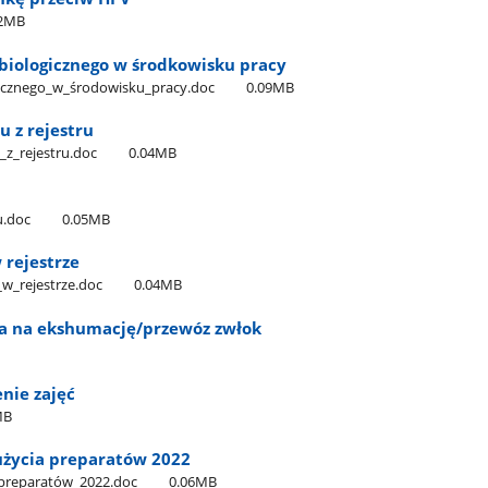
02MB
 biologicznego w środkowisku pracy
gicznego​_w​_środowisku​_pracy.doc
0.09MB
u z rejestru
_z​_rejestru.doc
0.04MB
u
du.doc
0.05MB
 rejestrze
_w​_rejestrze.doc
0.04MB
a na ekshumację/przewóz zwłok
enie zajęć
MB
użycia preparatów 2022
_preparatów​_2022.doc
0.06MB