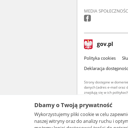
MEDIA SPOŁECZNOŚC
stopka
Strona
gov.pl
gov.pl
główna
gov.pl
Polityka cookies
Sł
Deklaracja dostępnośc
Strony dostępne w domenie
danych (adres e-mail oraz 
znajdują się w ich polityk
Treści teksto
Dbamy o Twoją prywatność
udostępniane
warunkach 4.0
Wykorzystujemy pliki cookie w celu zapewn
są udostępni
bez utworów z
naszej witryny oraz do analizy ruchu i optymalizacj