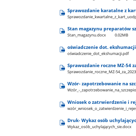
Sprawozdanie karatalne z kar
Sprawozdanie​_kwartalne​_z​_kart​_uod
Stan magazynu preparatów s
Stan​_magazynu.docx
0.02MB
oświadczenie dot. ekshumacj
oświadczenie​_dot​_ekshumacji.pdf
Sprawozdanie roczne MZ-54 z
Sprawozdanie​_roczne​_MZ-54​_za​_2023
Wzór- zapotrzebowanie na szc
Wzór​_-​_zapotrzebowanie​_na​_szczepi
Wniosek o zatrwierdzenie i re
wzór​_wniosek​_o​_zatwierdzenie​_i​_reje
Druk- Wykaz osób uchylającyc
Wykaz​_osób​_uchylających​_sie.docx