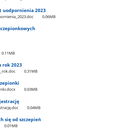
t uodpornienia 2023
pornienia​_2023.doc
0.06MB
zczepionkowych
i
0.11MB
a rok 2023
​_rok.doc
0.31MB
zepionki
onki.docx
0.03MB
jestrację
strację.doc
0.04MB
h się od szczepień
0.01MB