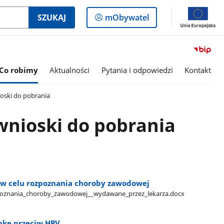
Logowanie
SZUKAJ
mObywatel
do
panelu
Co robimy
Aktualności
Pytania i odpowiedzi
Kontakt
oski do pobrania
nioski do pobrania
 w celu rozpoznania choroby zawodowej
zpoznania​_choroby​_zawodowej​_​_wydawane​_przez​_lekarza.docx
nkę przeciw HPV