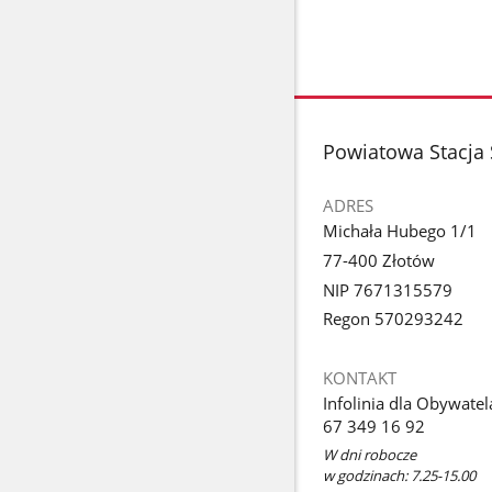
stopka
Powiatowa Stacja 
ADRES
Michała Hubego 1/1
77-400 Złotów
NIP 7671315579
Regon 570293242
KONTAKT
Infolinia dla Obywatel
67 349 16 92
W dni robocze
w godzinach: 7.25-15.00