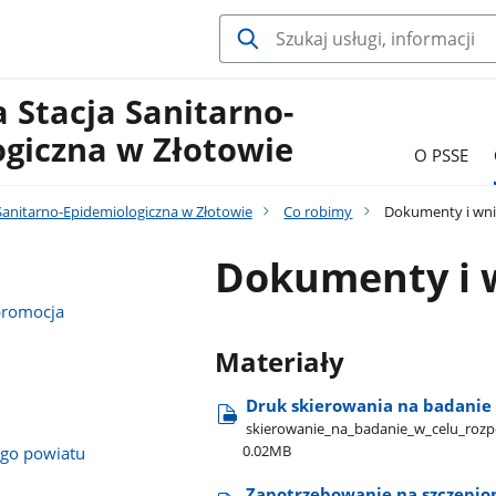
 Stacja Sanitarno-
ogiczna w Złotowie
O PSSE
Sanitarno-Epidemiologiczna w Złotowie
Co robimy
Dokumenty i wni
Dokumenty i w
promocja
Materiały
Druk skierowania na badanie
skierowanie​_na​_badanie​_w​_celu​_ro
0.02MB
ego powiatu
Zapotrzebowanie na szczepio