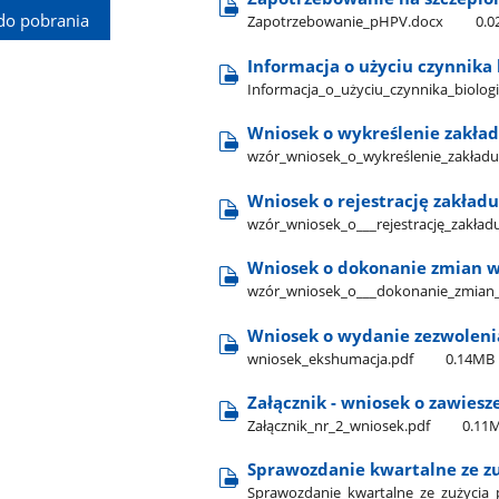
do pobrania
Zapotrzebowanie​_pHPV.docx
0.
Informacja o użyciu czynnika
Informacja​_o​_użyciu​_czynnika​_biolo
Wniosek o wykreślenie zakład
wzór​_wniosek​_o​_wykreślenie​_zakładu​
Wniosek o rejestrację zakład
wzór​_wniosek​_o​_​_​_rejestrację​_zakła
Wniosek o dokonanie zmian w
wzór​_wniosek​_o​_​_​_dokonanie​_zmian​
Wniosek o wydanie zezwoleni
wniosek​_ekshumacja.pdf
0.14MB
Załącznik - wniosek o zawiesz
Załącznik​_nr​_2​_wniosek.pdf
0.11
Sprawozdanie kwartalne ze z
Sprawozdanie​_kwartalne​_ze​_zużycia​