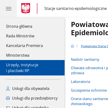
gov.pl
gov.pl
Stacje sanitarno-epidemiologiczne
gov.pl
Stacje
sanitarno-
epidemiologiczne
Powiatowa
gov.pl
Strona główna
Epidemiol
Rada Ministrów
Kancelaria Premiera
Powiatowa Stacja 
Ministerstwa
Nadzór sanitarny
Urzędy, instytucje
Oświata zdrowotna i 
i placówki RP
zdrowia
Laboratoria
Usługi dla obywatela
Szczepienia ochronne
Usługi dla przedsiębiorcy
Ocena stanu sanitarn
złotowskiego
Usługi dla urzędnika