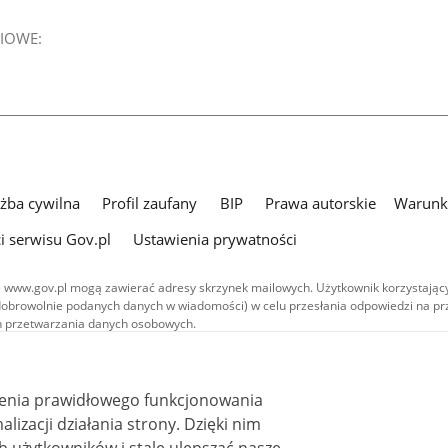
IOWE:
użba cywilna
Profil zaufany
BIP
Prawa autorskie
Warunki
i serwisu Gov.pl
Ustawienia prywatności
 www.gov.pl mogą zawierać adresy skrzynek mailowych. Użytkownik korzystający
dobrowolnie podanych danych w wiadomości) w celu przesłania odpowiedzi na prz
ach przetwarzania danych osobowych.
we publikowane w serwisie (z wyłączeniem treści audiowizualnych), są
 na licencji typu Creative Commons: uznanie autorstwa - na tych samych
 (CC BY-SA 4.0). Materiały audiowizualne, w tym zdjęcia, materiały audio i wideo
ienia prawidłowego funkcjonowania
ane na licencji typu Creative Commons: uznanie autorstwa użycie niekomercyjne 
ależnych 4.0 (CC BY-NC-ND 4.0), o ile nie jest to stwierdzone inaczej.
i działania strony. Dzięki nim