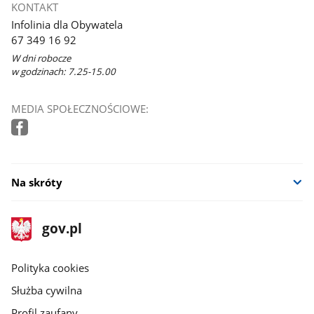
KONTAKT
Infolinia dla Obywatela
67 349 16 92
W dni robocze
w godzinach: 7.25-15.00
MEDIA SPOŁECZNOŚCIOWE:
Na skróty
stopka
Strona
gov.pl
gov.pl
główna
gov.pl
Polityka cookies
Służba cywilna
Profil zaufany