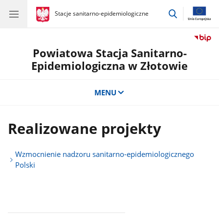
przejdź
gov.pl
Stacje sanitarno-epidemiologiczne
gov.pl
Stacje
do
sanitarno-
wyszukiwar
epidemiologiczne
Powiatowa Stacja Sanitarno-
Epidemiologiczna w Złotowie
MENU
Realizowane projekty
Wzmocnienie nadzoru sanitarno-epidemiologicznego
Polski