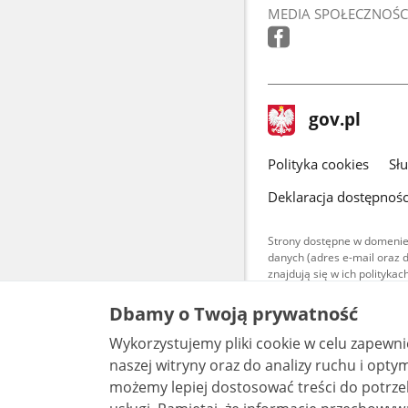
MEDIA SPOŁECZNOŚC
stopka
Strona
gov.pl
gov.pl
główna
gov.pl
Polityka cookies
Sł
Deklaracja dostępnośc
Strony dostępne w domenie
danych (adres e-mail oraz 
znajdują się w ich polityk
Treści teksto
Dbamy o Twoją prywatność
udostępniane
warunkach 4.0
Wykorzystujemy pliki cookie w celu zapewn
są udostępni
bez utworów z
naszej witryny oraz do analizy ruchu i optymalizacj
możemy lepiej dostosować treści do potrzeb