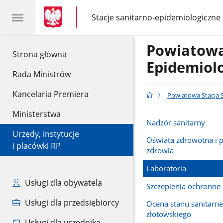
gov.pl
gov.pl
Stacje sanitarno-epidemiologiczne
gov.pl
Stacje
sanitarno-
epidemiologiczne
Powiatowa
gov.pl
Strona główna
Epidemiol
Rada Ministrów
Kancelaria Premiera
Powiatowa Stacja 
Ministerstwa
Nadzór sanitarny
Urzędy, instytucje
Oświata zdrowotna i 
i placówki RP
zdrowia
Laboratoria
Usługi dla obywatela
Szczepienia ochronne
Usługi dla przedsiębiorcy
Ocena stanu sanitarn
złotowskiego
Usługi dla urzędnika