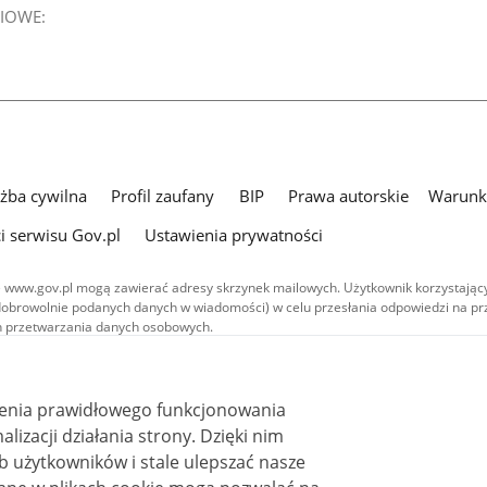
IOWE:
użba cywilna
Profil zaufany
BIP
Prawa autorskie
Warunki
i serwisu Gov.pl
Ustawienia prywatności
 www.gov.pl mogą zawierać adresy skrzynek mailowych. Użytkownik korzystający
dobrowolnie podanych danych w wiadomości) w celu przesłania odpowiedzi na prz
ach przetwarzania danych osobowych.
we publikowane w serwisie (z wyłączeniem treści audiowizualnych), są
 na licencji typu Creative Commons: uznanie autorstwa - na tych samych
 (CC BY-SA 4.0). Materiały audiowizualne, w tym zdjęcia, materiały audio i wideo
ienia prawidłowego funkcjonowania
ane na licencji typu Creative Commons: uznanie autorstwa użycie niekomercyjne 
ależnych 4.0 (CC BY-NC-ND 4.0), o ile nie jest to stwierdzone inaczej.
i działania strony. Dzięki nim
 użytkowników i stale ulepszać nasze