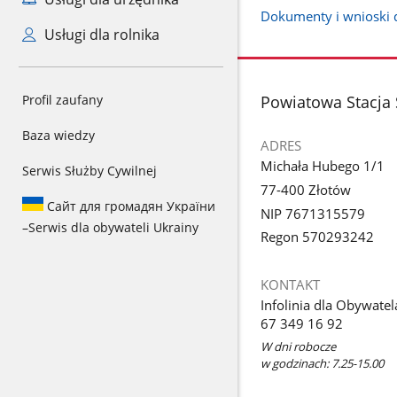
Dokumenty i wnioski 
Usługi dla rolnika
stopka
Profil zaufany
Powiatowa Stacja 
Baza wiedzy
ADRES
Michała Hubego 1/1
Serwis Służby Cywilnej
77-400 Złotów
Сайт для громадян України
NIP 7671315579
–
Serwis dla obywateli Ukrainy
Regon 570293242
KONTAKT
Infolinia dla Obywatel
67 349 16 92
W dni robocze
w godzinach: 7.25-15.00