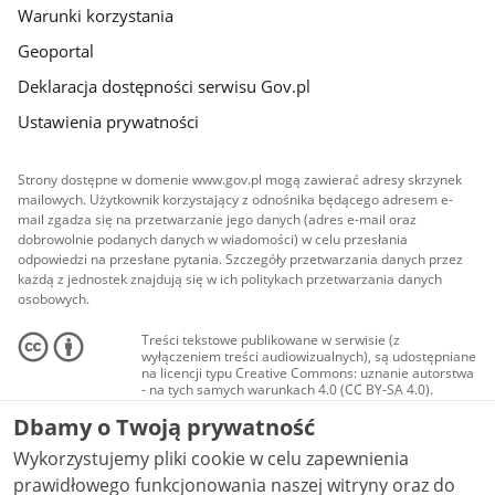
Warunki korzystania
Geoportal
Deklaracja dostępności serwisu Gov.pl
Ustawienia prywatności
Strony dostępne w domenie www.gov.pl mogą zawierać adresy skrzynek
mailowych. Użytkownik korzystający z odnośnika będącego adresem e-
mail zgadza się na przetwarzanie jego danych (adres e-mail oraz
dobrowolnie podanych danych w wiadomości) w celu przesłania
odpowiedzi na przesłane pytania. Szczegóły przetwarzania danych przez
każdą z jednostek znajdują się w ich politykach przetwarzania danych
osobowych.
Treści tekstowe publikowane w serwisie (z
wyłączeniem treści audiowizualnych), są udostępniane
na licencji typu Creative Commons: uznanie autorstwa
- na tych samych warunkach 4.0 (CC BY-SA 4.0).
Materiały audiowizualne, w tym zdjęcia, materiały
Dbamy o Twoją prywatność
audio i wideo, są udostępniane na licencji typu
Creative Commons: uznanie autorstwa użycie
Wykorzystujemy pliki cookie w celu zapewnienia
niekomercyjne - bez utworów zależnych 4.0 (CC BY-
NC-ND 4.0), o ile nie jest to stwierdzone inaczej.
prawidłowego funkcjonowania naszej witryny oraz do