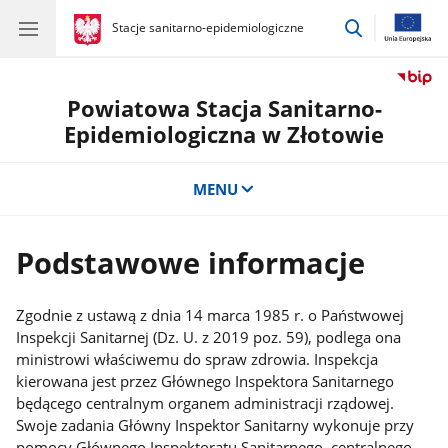
przejdź
gov.pl
Stacje sanitarno-epidemiologiczne
gov.pl
Stacje
do
sanitarno-
wyszukiwar
epidemiologiczne
Powiatowa Stacja Sanitarno-
Epidemiologiczna w Złotowie
MENU
Podstawowe informacje
Zgodnie z ustawą z dnia 14 marca 1985 r. o Państwowej
Inspekcji Sanitarnej (Dz. U. z 2019 poz. 59), podlega ona
ministrowi właściwemu do spraw zdrowia. Inspekcja
kierowana jest przez Głównego Inspektora Sanitarnego
będącego centralnym organem administracji rządowej.
Swoje zadania Główny Inspektor Sanitarny wykonuje przy
pomocy Głównego Inspektoratu Sanitarnego, centralnego