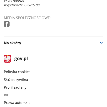
W dni robocze
w godzinach: 7.25-15.00
MEDIA SPOŁECZNOŚCIOWE:
Na skróty
stopka
Strona
gov.pl
gov.pl
główna
gov.pl
Polityka cookies
Służba cywilna
Profil zaufany
BIP
Prawa autorskie