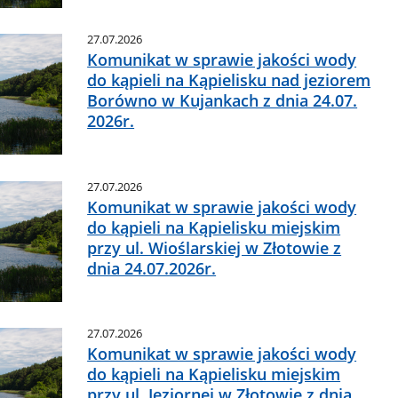
27.07.2026
Komunikat w sprawie jakości wody
do kąpieli na Kąpielisku nad jeziorem
Borówno w Kujankach z dnia 24.07.
2026r.
27.07.2026
Komunikat w sprawie jakości wody
do kąpieli na Kąpielisku miejskim
przy ul. Wioślarskiej w Złotowie z
dnia 24.07.2026r.
27.07.2026
Komunikat w sprawie jakości wody
do kąpieli na Kąpielisku miejskim
przy ul. Jeziornej w Złotowie z dnia