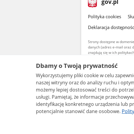
Strona
gov.pl
gov.pl
główna
gov.pl
Polityka cookies
Sł
Deklaracja dostępnośc
Strony dostępne w domenie
danych (adres e-mail oraz 
znajdują się w ich polityk
Treści teksto
Dbamy o Twoją prywatność
udostępniane
warunkach 4.0
Wykorzystujemy pliki cookie w celu zapewn
są udostępni
bez utworów z
naszej witryny oraz do analizy ruchu i optymalizacj
możemy lepiej dostosować treści do potrzeb
usługi. Pamiętaj, że informacje przechowywane w plikach cookie mogą pozwalać na
identyfikację konkretnego urządzenia lub pr
potencjalnie stanowić dane osobowe.
Polit