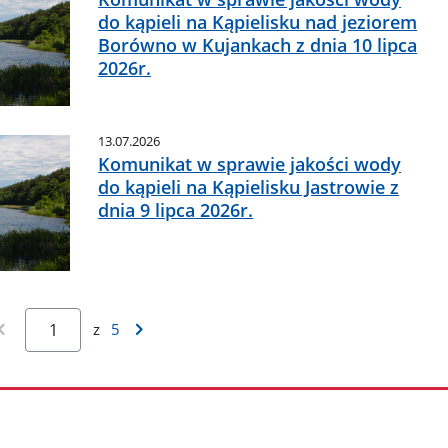
do kąpieli na Kąpielisku nad jeziorem
Borówno w Kujankach z dnia 10 lipca
2026r.
13.07.2026
Komunikat w sprawie jakości wody
do kąpieli na Kąpielisku Jastrowie z
dnia 9 lipca 2026r.
z
5