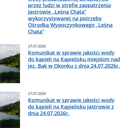
przez ludzi w strefie zaopatrzenia
Jastrowie „Leśna Chata”
wykorzystywanej na potrzeby
Ośrodka Wypoczynkowego „Leśna
Chata”
27.07.2026
Komunikat w sprawie jakości wody
do kąpieli na Kąpielisku miejskim nad
jez. Bąk w Okonku z dnia 24.07.2026r.
27.07.2026
Komunikat w sprawie jakości wody
do kąpieli na Kąpielisku Jastrowie z
dnia 24.07.2026r.