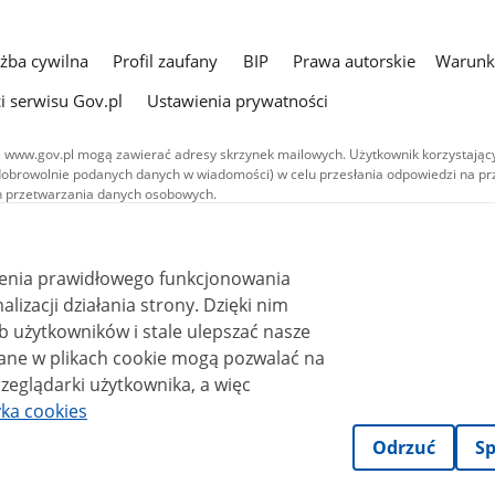
użba cywilna
Profil zaufany
BIP
Prawa autorskie
Warunki
i serwisu Gov.pl
Ustawienia prywatności
 www.gov.pl mogą zawierać adresy skrzynek mailowych. Użytkownik korzystający
dobrowolnie podanych danych w wiadomości) w celu przesłania odpowiedzi na prz
ach przetwarzania danych osobowych.
we publikowane w serwisie (z wyłączeniem treści audiowizualnych), są
 na licencji typu Creative Commons: uznanie autorstwa - na tych samych
 (CC BY-SA 4.0). Materiały audiowizualne, w tym zdjęcia, materiały audio i wideo
ienia prawidłowego funkcjonowania
ane na licencji typu Creative Commons: uznanie autorstwa użycie niekomercyjne 
ależnych 4.0 (CC BY-NC-ND 4.0), o ile nie jest to stwierdzone inaczej.
i działania strony. Dzięki nim
 użytkowników i stale ulepszać nasze
zeglądarki użytkownika, a więc
yka cookies
Odrzuć
Sp