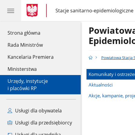
gov.pl
gov.pl
Stacje sanitarno-epidemiologiczne
gov.pl
Stacje
sanitarno-
epidemiologiczne
Powiatowa
gov.pl
Strona główna
Epidemiol
Rada Ministrów
Kancelaria Premiera
Powiatowa Stacja 
Ministerstwa
Komunikaty i ostrzeże
Urzędy, instytucje
Aktualności
i placówki RP
Akcje, kampanie, proj
Usługi dla obywatela
Usługi dla przedsiębiorcy
Usługi dla urzędnika