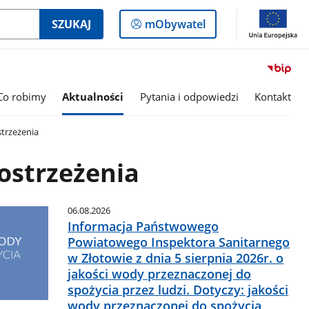
Logowanie
SZUKAJ
mObywatel
do
panelu
Co robimy
Aktualności
Pytania i odpowiedzi
Kontakt
trzeżenia
ostrzeżenia
06.08.2026
Informacja Państwowego
Powiatowego Inspektora Sanitarnego
w Złotowie z dnia 5 sierpnia 2026r. o
jakości wody przeznaczonej do
spożycia przez ludzi. Dotyczy: jakości
wody przeznaczonej do spożycia