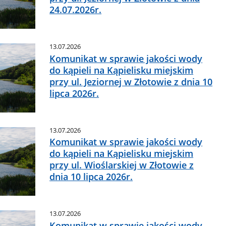
24.07.2026r.
13.07.2026
Komunikat w sprawie jakości wody
do kąpieli na Kąpielisku miejskim
przy ul. Jeziornej w Złotowie z dnia 10
lipca 2026r.
13.07.2026
Komunikat w sprawie jakości wody
do kąpieli na Kąpielisku miejskim
przy ul. Wioślarskiej w Złotowie z
dnia 10 lipca 2026r.
13.07.2026
Komunikat w sprawie jakości wody