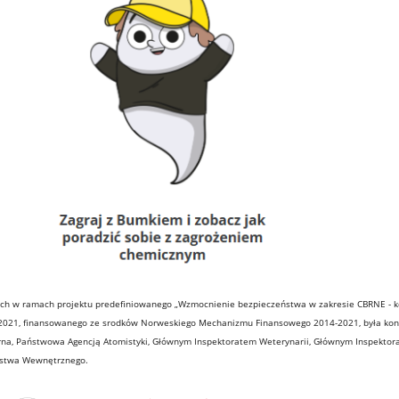
ch w ramach projektu predefiniowanego „Wzmocnienie bezpieczeństwa w zakresie CBRNE - k
021, finansowanego ze srodków Norweskiego Mechanizmu Finansowego 2014-2021, była kon
arna, Państwowa Agencją Atomistyki, Głównym Inspektoratem Weterynarii, Głównym Inspekto
ństwa Wewnętrznego.