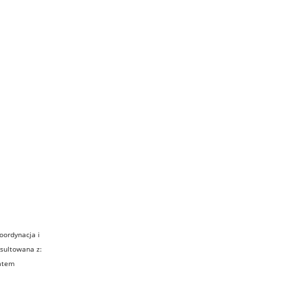
oordynacja i
sultowana z:
ratem