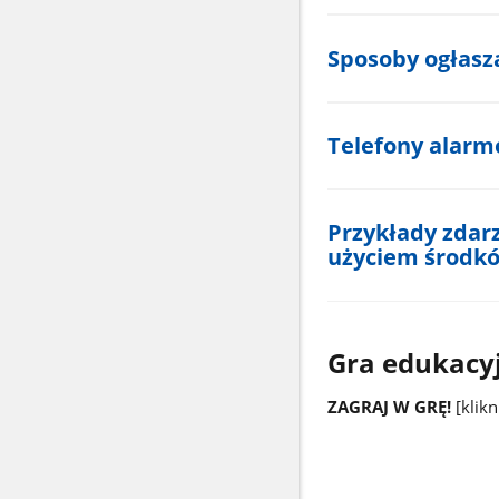
Sposoby ogłasz
Telefony alar
Przykłady zdar
użyciem środkó
Gra edukacyj
ZAGRAJ W GRĘ!
[klik