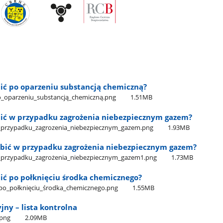
bić po oparzeniu substancją chemiczną?
o​_oparzeniu​_substancją​_chemiczną.png
1.51MB
obić w przypadku zagrożenia niebezpiecznym gazem?
_w​_przypadku​_zagrozenia​_niebezpiecznym​_gazem.png
1.93MB
robić w przypadku zagrożenia niebezpiecznym gazem?
_w​_przypadku​_zagrożenia​_niebezpiecznym​_gazem1.png
1.73MB
bić po połknięciu środka chemicznego?
ć​_po​_połknięciu​_środka​_chemicznego.png
1.55MB
ny – lista kontrolna
.png
2.09MB