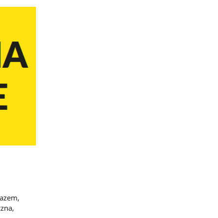
gazem,
czna,