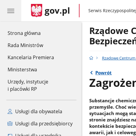
gov.pl
gov.pl
Serwis Rzeczypospolitej
Rządowe 
gov.pl
Strona główna
Bezpiecze
Rada Ministrów
Kancelaria Premiera
Rządowe Centrum 
Ministerstwa
Powrót
Zagroże
Urzędy, instytucje
i placówki RP
Substancje chemiczn
przemyśle. Choć wie
Usługi dla obywatela
sytuacjach mogą sta
stronie znajdziesz 
Usługi dla przedsiębiorcy
kontekście bezpiecz
awarii, jak i celow
Usługi dla urzędnika