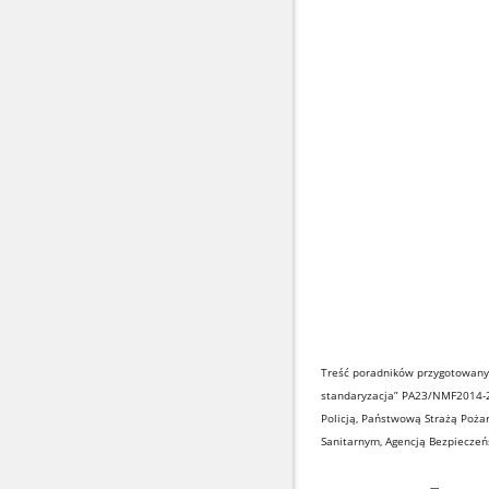
Treść poradników przygotowany
standaryzacja” PA23/NMF2014-2
Policją, Państwową Strażą Poż
Sanitarnym, Agencją Bezpiecze