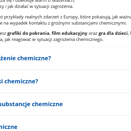
za się i odwołuje alarm o skażeniach,
 i jak działać w sytuacji zagrożenia.
 przykłady realnych zdarzeń z Europy, które pokazują, jak ważna
ie na wypadek kontaktu z groźnymi substancjami chemicznymi.
iesz
grafiki do pobrania
,
film edukacyjny
oraz
gra dla dzieci
,
a, jak reagować w sytuacji zagrożenia chemicznego.
ożenie chemiczne?
ki chemiczne?
substancje chemiczne
miczne