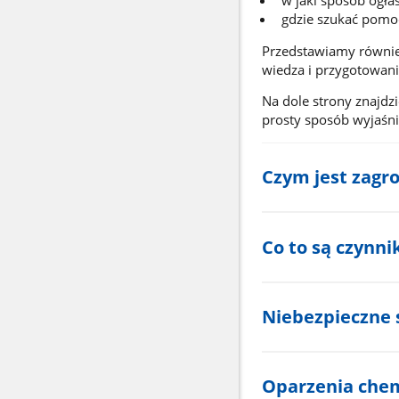
w jaki sposób ogłas
gdzie szukać pomocy
Przedstawiamy również
wiedza i przygotowan
Na dole strony znajdz
prosty sposób wyjaśni
Czym jest zagr
Co to są czynni
Niebezpieczne 
Oparzenia che