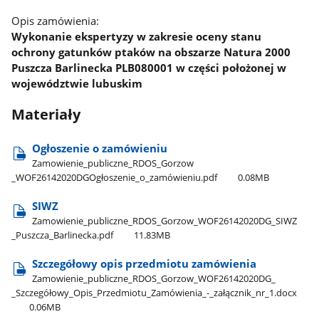
Opis zamówienia:
Wykonanie ekspertyzy w zakresie oceny stanu
ochrony gatunków ptaków na obszarze Natura 2000
Puszcza Barlinecka PLB080001 w części położonej w
województwie lubuskim
Materiały
Ogłoszenie o zamówieniu
Zamowienie​_publiczne​_RDOS​_Gorzow​
_WOF26142020DGOgłoszenie​_o​_zamówieniu.pdf
0.08MB
SIWZ
Zamowienie​_publiczne​_RDOS​_Gorzow​_WOF26142020DG​_SIWZ​
_Puszcza​_Barlinecka.pdf
11.83MB
Szczegółowy opis przedmiotu zamówienia
Zamowienie​_publiczne​_RDOS​_Gorzow​_WOF26142020DG​_​
_Szczegółowy​_Opis​_Przedmiotu​_Zamówienia​_-​_załącznik​_nr​_1.docx
0.06MB