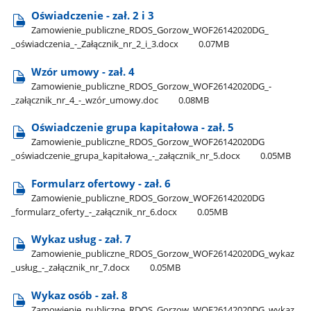
Oświadczenie - zał. 2 i 3
Zamowienie​_publiczne​_RDOS​_Gorzow​_WOF26142020DG​_​
_oświadczenia​_-​_Załącznik​_nr​_2​_i​_3.docx
0.07MB
Wzór umowy - zał. 4
Zamowienie​_publiczne​_RDOS​_Gorzow​_WOF26142020DG​_-​
_załącznik​_nr​_4​_-​_wzór​_umowy.doc
0.08MB
Oświadczenie grupa kapitałowa - zał. 5
Zamowienie​_publiczne​_RDOS​_Gorzow​_WOF26142020DG​
_oświadczenie​_grupa​_kapitałowa​_-​_załącznik​_nr​_5.docx
0.05MB
Formularz ofertowy - zał. 6
Zamowienie​_publiczne​_RDOS​_Gorzow​_WOF26142020DG​
_formularz​_oferty​_-​_załącznik​_nr​_6.docx
0.05MB
Wykaz usług - zał. 7
Zamowienie​_publiczne​_RDOS​_Gorzow​_WOF26142020DG​_wykaz​
_usług​_-​_załącznik​_nr​_7.docx
0.05MB
Wykaz osób - zał. 8
Zamowienie​_publiczne​_RDOS​_Gorzow​_WOF26142020DG​_wykaz​