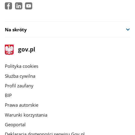
Na skróty
stopka
Strona
gov.pl
gov.pl
główna
gov.pl
Polityka cookies
Służba cywilna
Profil zaufany
BIP
Prawa autorskie
Warunki korzystania
Geoportal
Deklaracja dostępności serwisu Gov.pl