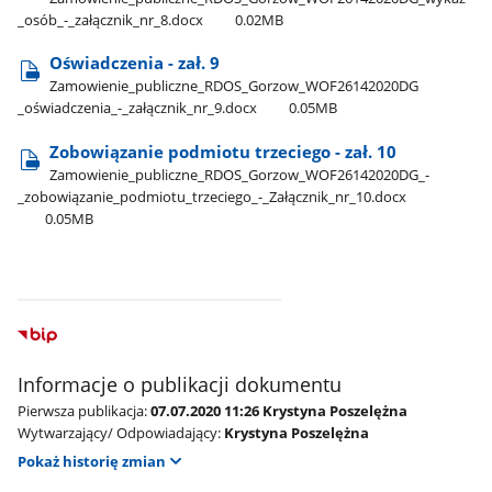
_osób​_-​_załącznik​_nr​_8.docx
0.02MB
Oświadczenia - zał. 9
Zamowienie​_publiczne​_RDOS​_Gorzow​_WOF26142020DG​
_oświadczenia​_-​_załącznik​_nr​_9.docx
0.05MB
Zobowiązanie podmiotu trzeciego - zał. 10
Zamowienie​_publiczne​_RDOS​_Gorzow​_WOF26142020DG​_-​
_zobowiązanie​_podmiotu​_trzeciego​_-​_Załącznik​_nr​_10.docx
0.05MB
Informacje o publikacji dokumentu
Pierwsza publikacja:
07.07.2020 11:26 Krystyna Poszelężna
Wytwarzający/ Odpowiadający:
Krystyna Poszelężna
Pokaż historię zmian