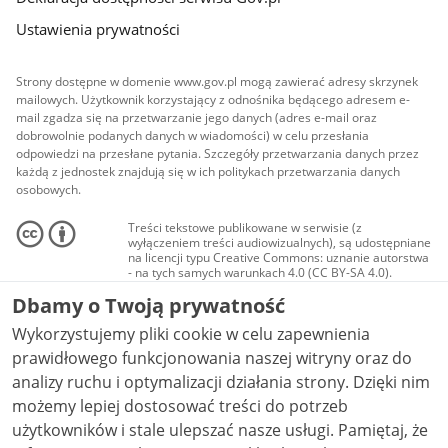
Ustawienia prywatności
Strony dostępne w domenie www.gov.pl mogą zawierać adresy skrzynek
mailowych. Użytkownik korzystający z odnośnika będącego adresem e-
mail zgadza się na przetwarzanie jego danych (adres e-mail oraz
dobrowolnie podanych danych w wiadomości) w celu przesłania
odpowiedzi na przesłane pytania. Szczegóły przetwarzania danych przez
każdą z jednostek znajdują się w ich politykach przetwarzania danych
osobowych.
Treści tekstowe publikowane w serwisie (z
wyłączeniem treści audiowizualnych), są udostępniane
na licencji typu Creative Commons: uznanie autorstwa
- na tych samych warunkach 4.0 (CC BY-SA 4.0).
Materiały audiowizualne, w tym zdjęcia, materiały
Dbamy o Twoją prywatność
audio i wideo, są udostępniane na licencji typu
Creative Commons: uznanie autorstwa użycie
Wykorzystujemy pliki cookie w celu zapewnienia
niekomercyjne - bez utworów zależnych 4.0 (CC BY-
NC-ND 4.0), o ile nie jest to stwierdzone inaczej.
prawidłowego funkcjonowania naszej witryny oraz do
analizy ruchu i optymalizacji działania strony. Dzięki nim
możemy lepiej dostosować treści do potrzeb
użytkowników i stale ulepszać nasze usługi. Pamiętaj, że