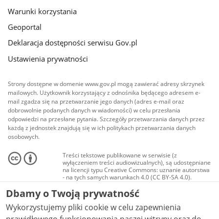
Warunki korzystania
Geoportal
Deklaracja dostępności serwisu Gov.pl
Ustawienia prywatności
Strony dostępne w domenie www.gov.pl mogą zawierać adresy skrzynek
mailowych. Użytkownik korzystający z odnośnika będącego adresem e-
mail zgadza się na przetwarzanie jego danych (adres e-mail oraz
dobrowolnie podanych danych w wiadomości) w celu przesłania
odpowiedzi na przesłane pytania. Szczegóły przetwarzania danych przez
każdą z jednostek znajdują się w ich politykach przetwarzania danych
osobowych.
Treści tekstowe publikowane w serwisie (z
wyłączeniem treści audiowizualnych), są udostępniane
na licencji typu Creative Commons: uznanie autorstwa
- na tych samych warunkach 4.0 (CC BY-SA 4.0).
Materiały audiowizualne, w tym zdjęcia, materiały
Dbamy o Twoją prywatność
audio i wideo, są udostępniane na licencji typu
Creative Commons: uznanie autorstwa użycie
Wykorzystujemy pliki cookie w celu zapewnienia
niekomercyjne - bez utworów zależnych 4.0 (CC BY-
NC-ND 4.0), o ile nie jest to stwierdzone inaczej.