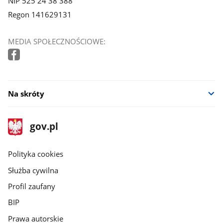
NIP 525 24 38 388
Regon 141629131
MEDIA SPOŁECZNOŚCIOWE:
Na skróty
stopka
Strona
gov.pl
gov.pl
główna
gov.pl
Polityka cookies
Służba cywilna
Profil zaufany
BIP
Prawa autorskie