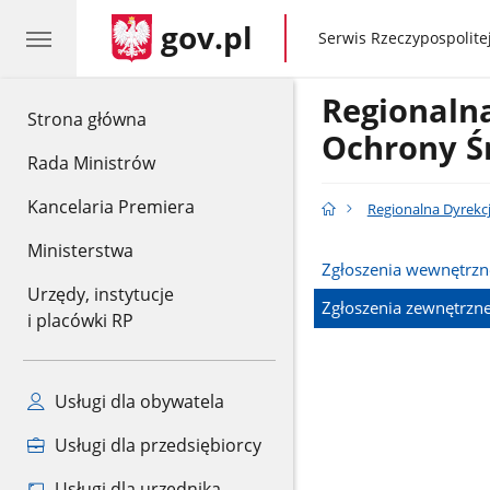
gov.pl
gov.pl
Serwis Rzeczypospolitej
Regionaln
gov.pl
Strona główna
Ochrony Ś
Rada Ministrów
Kancelaria Premiera
Regionalna Dyrekc
Ministerstwa
Zgłoszenia wewnętrzn
Urzędy, instytucje
Zgłoszenia zewnętrzn
i placówki RP
Usługi dla obywatela
Usługi dla przedsiębiorcy
Usługi dla urzędnika