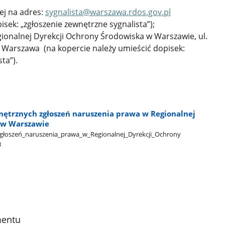
ej na adres:
sygnalista@warszawa.rdos.gov.pl
isek: „zgłoszenie zewnętrzne sygnalista”);
gionalnej Dyrekcji Ochrony Środowiska w Warszawie, ul.
5 Warszawa (na kopercie należy umieścić dopisek:
ta”).
ętrznych zgłoszeń naruszenia prawa w Regionalnej
 w Warszawie
oszeń​_naruszenia​_prawa​_w​_Regionalnej​_Dyrekcji​_Ochrony​
B
mentu