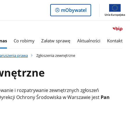
Logowanie
mObywatel
do
panelu
nas
Co robimy
Załatw sprawę
Aktualności
Kontakt
 naruszenia prawa
Zgłoszenia zewnętrzne
wnętrzne
wanie i rozpatrywanie zewnętrznych zgłoszeń
Dyrekcji Ochrony Środowiska w Warszawie jest
Pan