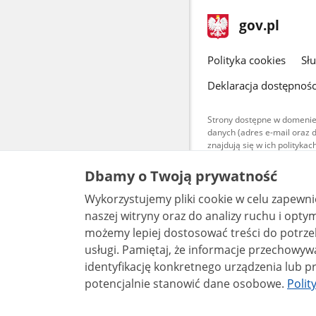
stopka
Strona
gov.pl
gov.pl
główna
gov.pl
Polityka cookies
Sł
Deklaracja dostępnośc
Strony dostępne w domenie
danych (adres e-mail oraz 
znajdują się w ich polityk
Treści teksto
Dbamy o Twoją prywatność
udostępniane
warunkach 4.0
Wykorzystujemy pliki cookie w celu zapewn
są udostępni
bez utworów z
naszej witryny oraz do analizy ruchu i optymalizacj
możemy lepiej dostosować treści do potrzeb
usługi. Pamiętaj, że informacje przechowywane w plikach cookie mogą pozwalać na
identyfikację konkretnego urządzenia lub pr
potencjalnie stanowić dane osobowe.
Polit