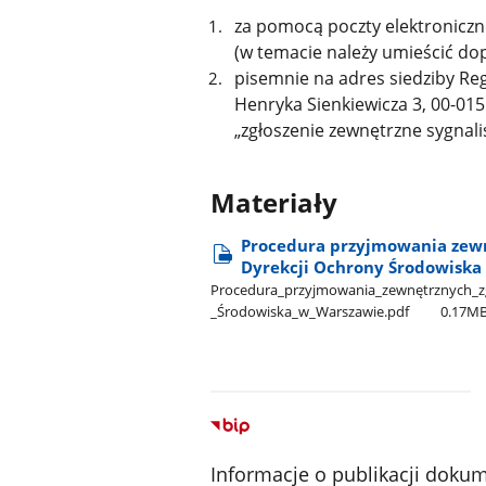
za pomocą poczty elektroniczn
(w temacie należy umieścić dop
pisemnie na adres siedziby Re
Henryka Sienkiewicza 3, 00-01
„zgłoszenie zewnętrzne sygnalis
Materiały
Procedura przyjmowania zewn
Dyrekcji Ochrony Środowiska
Procedura​_przyjmowania​_zewnętrznych​_zgł
_Środowiska​_w​_Warszawie.pdf
0.17M
Informacje o publikacji doku