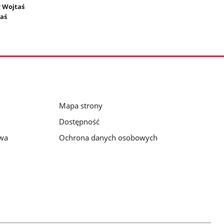
r Wojtaś
taś
Mapa strony
Dostępność
awa
Ochrona danych osobowych