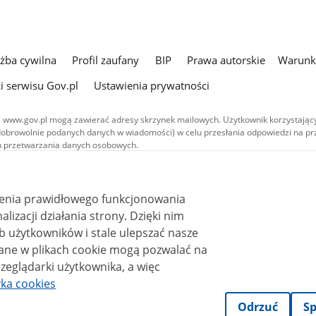
użba cywilna
Profil zaufany
BIP
Prawa autorskie
Warunki
i serwisu Gov.pl
Ustawienia prywatności
 www.gov.pl mogą zawierać adresy skrzynek mailowych. Użytkownik korzystający
dobrowolnie podanych danych w wiadomości) w celu przesłania odpowiedzi na prz
ach przetwarzania danych osobowych.
we publikowane w serwisie (z wyłączeniem treści audiowizualnych), są
 na licencji typu Creative Commons: uznanie autorstwa - na tych samych
 (CC BY-SA 4.0). Materiały audiowizualne, w tym zdjęcia, materiały audio i wideo
ienia prawidłowego funkcjonowania
ane na licencji typu Creative Commons: uznanie autorstwa użycie niekomercyjne 
ależnych 4.0 (CC BY-NC-ND 4.0), o ile nie jest to stwierdzone inaczej.
i działania strony. Dzięki nim
 użytkowników i stale ulepszać nasze
zeglądarki użytkownika, a więc
yka cookies
Odrzuć
Sp