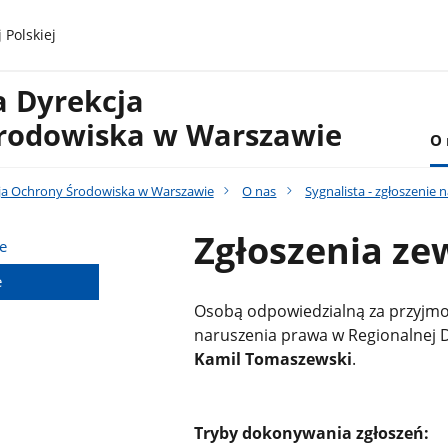
 Polskiej
a Dyrekcja
rodowiska w Warszawie
O 
ja Ochrony Środowiska w Warszawie
O nas
Sygnalista - zgłoszenie
Zgłoszenia ze
e
e
Osobą odpowiedzialną za przyjmo
naruszenia prawa w Regionalnej 
Kamil Tomaszewski
.
Tryby dokonywania zgłoszeń: