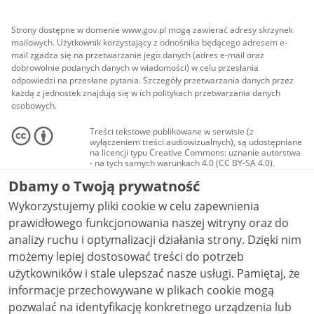
Strony dostępne w domenie www.gov.pl mogą zawierać adresy skrzynek
mailowych. Użytkownik korzystający z odnośnika będącego adresem e-
mail zgadza się na przetwarzanie jego danych (adres e-mail oraz
dobrowolnie podanych danych w wiadomości) w celu przesłania
odpowiedzi na przesłane pytania. Szczegóły przetwarzania danych przez
każdą z jednostek znajdują się w ich politykach przetwarzania danych
osobowych.
Treści tekstowe publikowane w serwisie (z
wyłączeniem treści audiowizualnych), są udostępniane
na licencji typu Creative Commons: uznanie autorstwa
- na tych samych warunkach 4.0 (CC BY-SA 4.0).
Materiały audiowizualne, w tym zdjęcia, materiały
Dbamy o Twoją prywatność
audio i wideo, są udostępniane na licencji typu
Creative Commons: uznanie autorstwa użycie
Wykorzystujemy pliki cookie w celu zapewnienia
niekomercyjne - bez utworów zależnych 4.0 (CC BY-
NC-ND 4.0), o ile nie jest to stwierdzone inaczej.
prawidłowego funkcjonowania naszej witryny oraz do
analizy ruchu i optymalizacji działania strony. Dzięki nim
możemy lepiej dostosować treści do potrzeb
użytkowników i stale ulepszać nasze usługi. Pamiętaj, że
informacje przechowywane w plikach cookie mogą
pozwalać na identyfikację konkretnego urządzenia lub