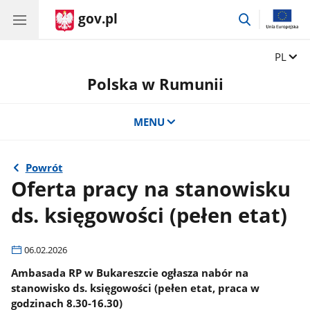
gov.pl
przejdź
do
wyszukiwar
Zmień 
PL
Polska w Rumunii
MENU
Powrót
Oferta pracy na stanowisku
ds. księgowości (pełen etat)
06.02.2026
Ambasada RP w Bukareszcie ogłasza nabór na
stanowisko ds. księgowości (pełen etat, praca w
godzinach 8.30-16.30)