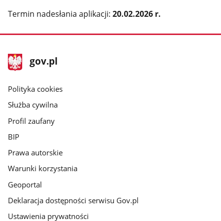
Termin nadesłania aplikacji:
20.02.2026 r.
stopka
Strona
gov.pl
gov.pl
główna
gov.pl
Polityka cookies
Służba cywilna
Profil zaufany
BIP
Prawa autorskie
Warunki korzystania
Geoportal
Deklaracja dostępności serwisu Gov.pl
Ustawienia prywatności