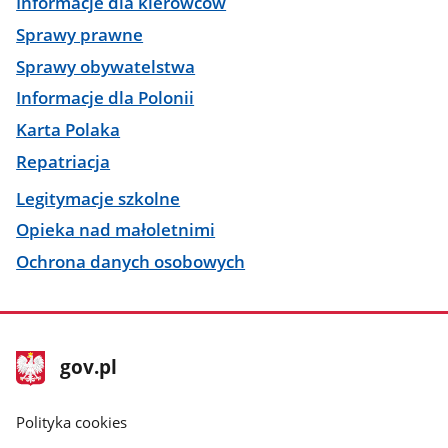
Informacje dla kierowców
Sprawy prawne
Sprawy obywatelstwa
Informacje dla Polonii
Karta Polaka
Repatriacja
Legitymacje szkolne
Opieka nad małoletnimi
Ochrona danych osobowych
stopka
Strona
gov.pl
gov.pl
główna
gov.pl
Polityka cookies