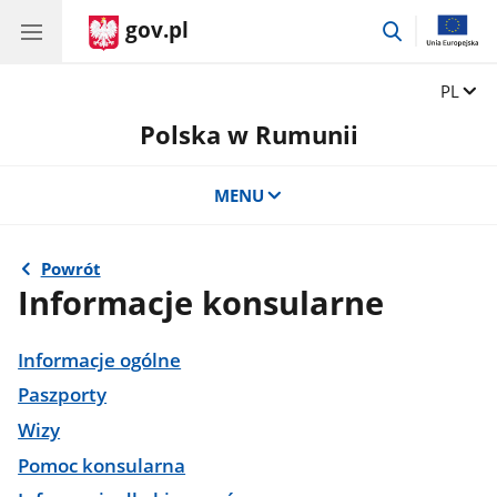
gov.pl
przejdź
do
wyszukiwar
Zmień 
PL
Polska w Rumunii
MENU
Powrót
Informacje konsularne
Informacje ogólne
Paszporty
Wizy
Pomoc konsularna