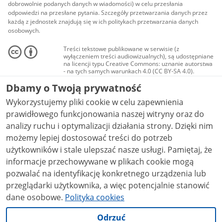
dobrowolnie podanych danych w wiadomości) w celu przesłania
odpowiedzi na przesłane pytania. Szczegóły przetwarzania danych przez
każdą z jednostek znajdują się w ich politykach przetwarzania danych
osobowych.
Treści tekstowe publikowane w serwisie (z
wyłączeniem treści audiowizualnych), są udostępniane
na licencji typu Creative Commons: uznanie autorstwa
- na tych samych warunkach 4.0 (CC BY-SA 4.0).
Materiały audiowizualne, w tym zdjęcia, materiały
Dbamy o Twoją prywatność
audio i wideo, są udostępniane na licencji typu
Creative Commons: uznanie autorstwa użycie
Wykorzystujemy pliki cookie w celu zapewnienia
niekomercyjne - bez utworów zależnych 4.0 (CC BY-
NC-ND 4.0), o ile nie jest to stwierdzone inaczej.
prawidłowego funkcjonowania naszej witryny oraz do
analizy ruchu i optymalizacji działania strony. Dzięki nim
możemy lepiej dostosować treści do potrzeb
użytkowników i stale ulepszać nasze usługi. Pamiętaj, że
informacje przechowywane w plikach cookie mogą
pozwalać na identyfikację konkretnego urządzenia lub
przeglądarki użytkownika, a więc potencjalnie stanowić
dane osobowe.
Polityka cookies
Odrzuć