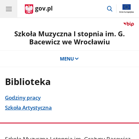
gov.pl
przejdź
do
wyszukiwar
Szkoła Muzyczna I stopnia im. G.
Bacewicz we Wrocławiu
MENU
Biblioteka
Godziny pracy
Szkoła Artystyczna
stopka
Szkoła Muzyczna I stopnia im. Grażyny Bacewicz