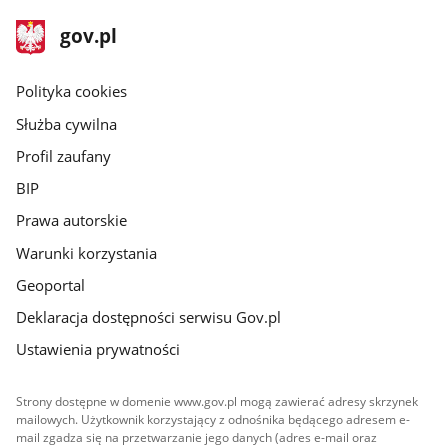
stopka
Strona
gov.pl
gov.pl
główna
gov.pl
Polityka cookies
Służba cywilna
Profil zaufany
BIP
Prawa autorskie
Warunki korzystania
Geoportal
Deklaracja dostępności serwisu Gov.pl
Ustawienia prywatności
Strony dostępne w domenie www.gov.pl mogą zawierać adresy skrzynek
mailowych. Użytkownik korzystający z odnośnika będącego adresem e-
mail zgadza się na przetwarzanie jego danych (adres e-mail oraz