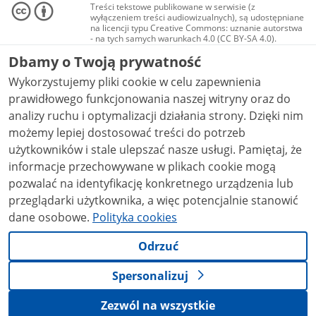
Treści tekstowe publikowane w serwisie (z
wyłączeniem treści audiowizualnych), są udostępniane
na licencji typu Creative Commons: uznanie autorstwa
- na tych samych warunkach 4.0 (CC BY-SA 4.0).
Materiały audiowizualne, w tym zdjęcia, materiały
Dbamy o Twoją prywatność
audio i wideo, są udostępniane na licencji typu
Creative Commons: uznanie autorstwa użycie
Wykorzystujemy pliki cookie w celu zapewnienia
niekomercyjne - bez utworów zależnych 4.0 (CC BY-
NC-ND 4.0), o ile nie jest to stwierdzone inaczej.
prawidłowego funkcjonowania naszej witryny oraz do
analizy ruchu i optymalizacji działania strony. Dzięki nim
możemy lepiej dostosować treści do potrzeb
użytkowników i stale ulepszać nasze usługi. Pamiętaj, że
informacje przechowywane w plikach cookie mogą
pozwalać na identyfikację konkretnego urządzenia lub
przeglądarki użytkownika, a więc potencjalnie stanowić
dane osobowe.
Polityka cookies
Odrzuć
Spersonalizuj
Zezwól na wszystkie