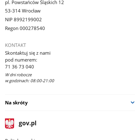
pl. Powstańców Śląskich 12
53-314 Wrocław
NIP 8992199002
Regon 000278540
KONTAKT
Skontaktuj się z nami
pod numerem:
71 36 73 040
W dni robocze
w godzinach: 08:00-21:00
Na skróty
stopka
Strona
gov.pl
gov.pl
główna
gov.pl