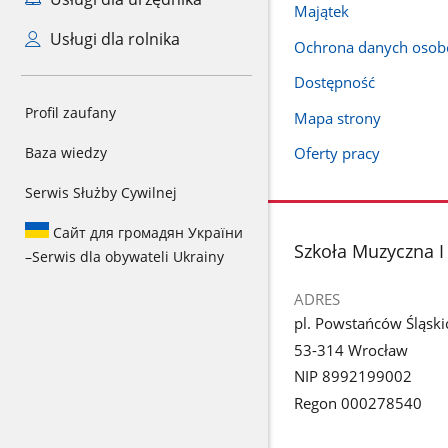
Majątek
Usługi dla rolnika
Ochrona danych oso
Dostępność
Profil zaufany
Mapa strony
Baza wiedzy
Oferty pracy
Serwis Służby Cywilnej
Сайт для громадян України
stopka
Szkoła Muzyczna I
–
Serwis dla obywateli Ukrainy
ADRES
pl. Powstańców Śląski
53-314 Wrocław
NIP 8992199002
Regon 000278540