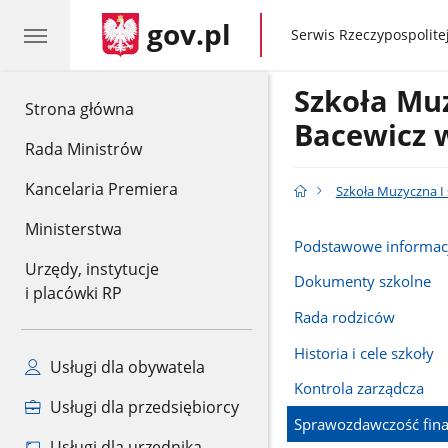
gov.pl
gov.pl
Serwis Rzeczypospolitej
Szkoła Muz
gov.pl
Strona główna
Bacewicz 
Rada Ministrów
Kancelaria Premiera
Szkoła Muzyczna I 
Ministerstwa
Podstawowe informac
Urzędy, instytucje
Dokumenty szkolne
i placówki RP
Rada rodziców
Historia i cele szkoły
Usługi dla obywatela
Kontrola zarządcza
Usługi dla przedsiębiorcy
Sprawozdawczość fin
Usługi dla urzędnika