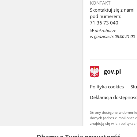
KONTAKT
Skontaktuj się z nami
pod numerem:
71 36 73 040
W dni robocze
w godzinach: 08:00-21:00
stopka
Strona
gov.pl
gov.pl
główna
gov.pl
Polityka cookies
Sł
Deklaracja dostępnośc
Strony dostępne w domenie
danych (adres e-mail oraz 
znajdują się w ich polityk
Treści teksto
Dbamy o Twoją prywatność