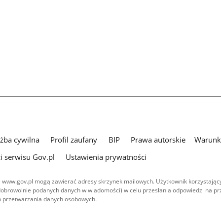
użba cywilna
Profil zaufany
BIP
Prawa autorskie
Warunki
i serwisu Gov.pl
Ustawienia prywatności
 www.gov.pl mogą zawierać adresy skrzynek mailowych. Użytkownik korzystający
dobrowolnie podanych danych w wiadomości) w celu przesłania odpowiedzi na prz
ach przetwarzania danych osobowych.
we publikowane w serwisie (z wyłączeniem treści audiowizualnych), są