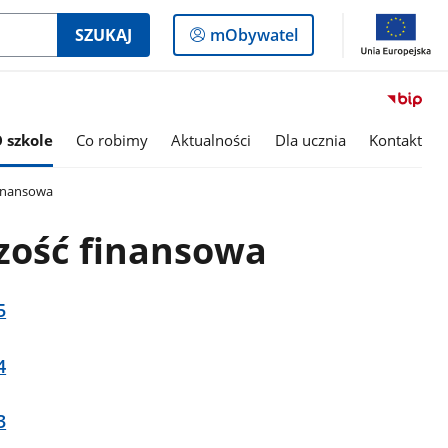
Logowanie
SZUKAJ
mObywatel
do
panelu
 szkole
Co robimy
Aktualności
Dla ucznia
Kontakt
inansowa
ość finansowa
5
4
3