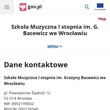
gov.pl
przejdź
do
wyszukiwar
Szkoła Muzyczna I stopnia im. G.
Bacewicz we Wrocławiu
MENU
Dane kontaktowe
Szkoła Muzyczna I stopnia im. Grażyny Bacewicz we
Wrocławiu
pl. Powstańców Śląskich 12
53-314 Wrocław
NIP: 8992199002
REGON: 000278540