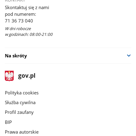
Skontaktuj się z nami
pod numerem:
71 36 73 040
W dni robocze
w godzinach: 08:00-21:00
Na skróty
stopka
Strona
gov.pl
gov.pl
główna
gov.pl
Polityka cookies
Służba cywilna
Profil zaufany
BIP
Prawa autorskie