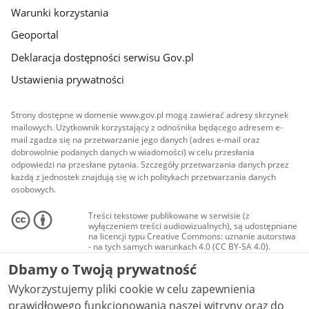
Warunki korzystania
Geoportal
Deklaracja dostępności serwisu Gov.pl
Ustawienia prywatności
Strony dostępne w domenie www.gov.pl mogą zawierać adresy skrzynek
mailowych. Użytkownik korzystający z odnośnika będącego adresem e-
mail zgadza się na przetwarzanie jego danych (adres e-mail oraz
dobrowolnie podanych danych w wiadomości) w celu przesłania
odpowiedzi na przesłane pytania. Szczegóły przetwarzania danych przez
każdą z jednostek znajdują się w ich politykach przetwarzania danych
osobowych.
Treści tekstowe publikowane w serwisie (z
wyłączeniem treści audiowizualnych), są udostępniane
na licencji typu Creative Commons: uznanie autorstwa
- na tych samych warunkach 4.0 (CC BY-SA 4.0).
Materiały audiowizualne, w tym zdjęcia, materiały
Dbamy o Twoją prywatność
audio i wideo, są udostępniane na licencji typu
Creative Commons: uznanie autorstwa użycie
Wykorzystujemy pliki cookie w celu zapewnienia
niekomercyjne - bez utworów zależnych 4.0 (CC BY-
NC-ND 4.0), o ile nie jest to stwierdzone inaczej.
prawidłowego funkcjonowania naszej witryny oraz do