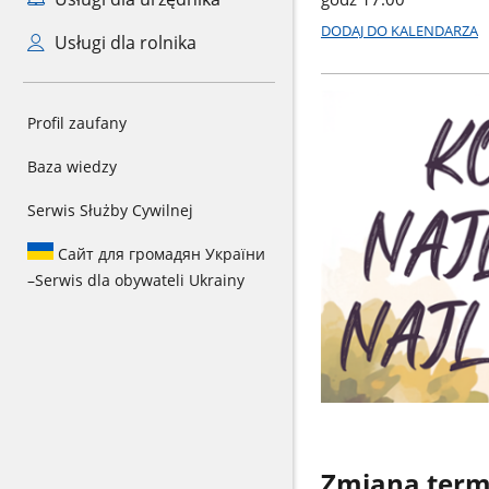
DODAJ DO KALENDARZA
Usługi dla rolnika
Profil zaufany
Baza wiedzy
Serwis Służby Cywilnej
Сайт для громадян України
–
Serwis dla obywateli Ukrainy
Zmiana term