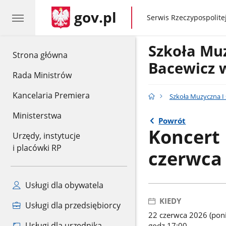
gov.pl
gov.pl
Serwis Rzeczypospolitej
Szkoła Muz
gov.pl
Strona główna
Bacewicz 
Rada Ministrów
Kancelaria Premiera
Szkoła Muzyczna I 
Ministerstwa
Powrót
Koncert
Urzędy, instytucje
i placówki RP
czerwca
Usługi dla obywatela
KIEDY
Usługi dla przedsiębiorcy
22 czerwca 2026 (poni
Usługi dla urzędnika
godz 17:00