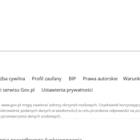
użba cywilna
Profil zaufany
BIP
Prawa autorskie
Warunki
i serwisu Gov.pl
Ustawienia prywatności
 www.gov.pl mogą zawierać adresy skrzynek mailowych. Użytkownik korzystający
dobrowolnie podanych danych w wiadomości) w celu przesłania odpowiedzi na prz
ach przetwarzania danych osobowych.
we publikowane w serwisie (z wyłączeniem treści audiowizualnych), są
 na licencji typu Creative Commons: uznanie autorstwa - na tych samych
 (CC BY-SA 4.0). Materiały audiowizualne, w tym zdjęcia, materiały audio i wideo