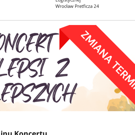
Wrocław Pretficza 24
inu Koncertu