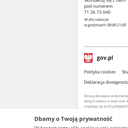
Skontaktuj się z nami
pod numerem:
71 36 73 040
W dni robocze
w godzinach: 08:00-21:00
stopka
Strona
gov.pl
gov.pl
główna
gov.pl
Polityka cookies
Sł
Deklaracja dostępnośc
Strony dostępne w domenie
danych (adres e-mail oraz 
znajdują się w ich polityk
Treści teksto
Dbamy o Twoją prywatność
udostępniane
warunkach 4.0