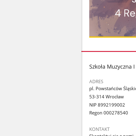
stopka
Szkoła Muzyczna I
ADRES
pl. Powstańców Śląski
53-314 Wrocław
NIP 8992199002
Regon 000278540
KONTAKT