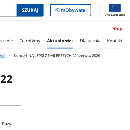
Logowanie
SZUKAJ
mObywatel
do
panelu
szkole
Co robimy
Aktualności
Dla ucznia
Kontakt
zeń
Koncert NAJLEPSI Z NAJLEPSZYCH 22 czerwca 2026
 22
j Bazy