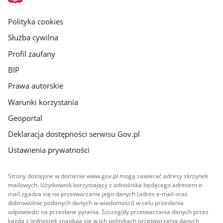
główna
gov.pl
Polityka cookies
Służba cywilna
Profil zaufany
BIP
Prawa autorskie
Warunki korzystania
Geoportal
Deklaracja dostępności serwisu Gov.pl
Ustawienia prywatności
Strony dostępne w domenie www.gov.pl mogą zawierać adresy skrzynek
mailowych. Użytkownik korzystający z odnośnika będącego adresem e-
mail zgadza się na przetwarzanie jego danych (adres e-mail oraz
dobrowolnie podanych danych w wiadomości) w celu przesłania
odpowiedzi na przesłane pytania. Szczegóły przetwarzania danych przez
każdą z jednostek znajdują się w ich politykach przetwarzania danych