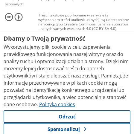
osobowych.
Treści tekstowe publikowane w serwisie (z
wyłączeniem treści audiowizualnych), są udostępniane
na licencji typu Creative Commons: uznanie autorstwa
- na tych samych warunkach 4.0 (CC BY-SA 4.0).
Materiały audiowizualne, w tym zdjęcia, materiały
Dbamy o Twoją prywatność
audio i wideo, są udostępniane na licencji typu
Creative Commons: uznanie autorstwa użycie
Wykorzystujemy pliki cookie w celu zapewnienia
niekomercyjne - bez utworów zależnych 4.0 (CC BY-
NC-ND 4.0), o ile nie jest to stwierdzone inaczej.
prawidłowego funkcjonowania naszej witryny oraz do
analizy ruchu i optymalizacji działania strony. Dzięki nim
możemy lepiej dostosować treści do potrzeb
użytkowników i stale ulepszać nasze usługi. Pamiętaj, że
informacje przechowywane w plikach cookie mogą
pozwalać na identyfikację konkretnego urządzenia lub
przeglądarki użytkownika, a więc potencjalnie stanowić
dane osobowe.
Polityka cookies
Odrzuć
Spersonalizuj