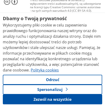
Treści tekstowe publikowane w serwisie (z
wyłączeniem treści audiowizualnych), są udostępniane
na licencji typu Creative Commons: uznanie autorstwa
- na tych samych warunkach 4.0 (CC BY-SA 4.0).
Materiały audiowizualne, w tym zdjęcia, materiały
Dbamy o Twoją prywatność
audio i wideo, są udostępniane na licencji typu
Creative Commons: uznanie autorstwa użycie
Wykorzystujemy pliki cookie w celu zapewnienia
niekomercyjne - bez utworów zależnych 4.0 (CC BY-
NC-ND 4.0), o ile nie jest to stwierdzone inaczej.
prawidłowego funkcjonowania naszej witryny oraz do
analizy ruchu i optymalizacji działania strony. Dzięki nim
możemy lepiej dostosować treści do potrzeb
użytkowników i stale ulepszać nasze usługi. Pamiętaj, że
informacje przechowywane w plikach cookie mogą
pozwalać na identyfikację konkretnego urządzenia lub
przeglądarki użytkownika, a więc potencjalnie stanowić
dane osobowe.
Polityka cookies
Odrzuć
Spersonalizuj
Zezwól na wszystkie