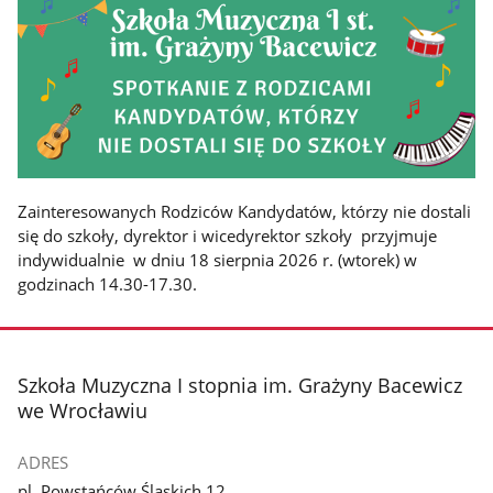
Zainteresowanych Rodziców Kandydatów, którzy nie dostali
się do szkoły, dyrektor i wicedyrektor szkoły przyjmuje
indywidualnie w dniu 18 sierpnia 2026 r. (wtorek) w
godzinach 14.30-17.30.
stopka
Szkoła Muzyczna I stopnia im. Grażyny Bacewicz
we Wrocławiu
ADRES
pl. Powstańców Śląskich 12