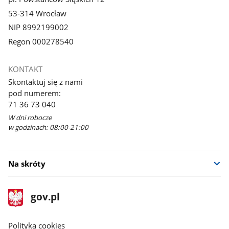
53-314 Wrocław
NIP 8992199002
Regon 000278540
KONTAKT
Skontaktuj się z nami
pod numerem:
71 36 73 040
W dni robocze
w godzinach: 08:00-21:00
Na skróty
stopka
Strona
gov.pl
gov.pl
główna
gov.pl
Polityka cookies