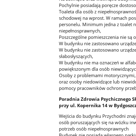
Pochylnie posiadają poręcze dostos
Toaleta dla osób z niepełnosprawnośc
schodowej na wprost. W ramach poszc
personelu. Minimum jedna z toalet 
niepełnosprawnych,
Poszczególne pomieszczenia nie są 
W budynku nie zastosowano urządzeń
W budynku nie zastosowano urządzeń
słabosłyszących,
W budynku nie ma oznaczeń w alfabe
powiększonym dla osób niewidzącyc
Osoby z problemami motorycznymi, 
oraz osoby niedowidzące lub niewid
pomocy pracowników ochrony przebyw
Poradnia Zdrowia Psychicznego 
przy ul. Kopernika 14 w Bydgoszc
Wejścia do budynku Przychodni znajdu
osób poruszających się na wózku in
potrzeb osób niepełnosprawnych
Budynek nie posiada własnego parki