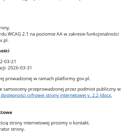
,
rony,
rdu WCAG 2.1 na poziomie AA w zakresie funkcjonalności
v.pl.
ności
22-03-21
acji: 2026-03-31
wej prowadzonej w ramach platformy gov.pl.
ie samooceny przeprowadzonej przez podmiot publiczny w
 dostępności cyfrowej strony internetowej v. 2.2 (docx,
aktowe
ią strony internetowej prosimy o kontakt.
ator strony.