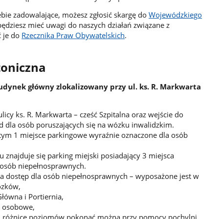
Ciebie zadowalające, możesz zgłosić skargę do
Wojewódzkiego
l będziesz mieć uwagi do naszych działań związane z
ć je do
Rzecznika Praw Obywatelskich
.
toniczna
dynek główny zlokalizowany przy ul. ks. R. Markwarta
licy ks. R. Markwarta – cześć Szpitalna oraz wejście do
zd dla osób poruszających się na wózku inwalidzkim.
tym 1 miejsce parkingowe wyraźnie oznaczone dla osób
znajduje się parking miejski posiadający 3 miejsca
 osób niepełnosprawnych.
a dostęp dla osób niepełnosprawnych – wyposażone jest w
ózków,
Główna i Portiernia,
y osobowe,
 różnice poziomów pokonać można przy pomocy pochylni.