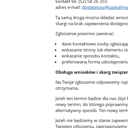
kontakt tel. (52) 58 26 355
adres e-mail:
dostepnosc@szpitalms
Tą samą drogą można składać wnioski
skargi na brak zapewnienia dostępno
Zgłoszenie powinno zawierać:
dane kontaktowe osoby zgłaszając
wskazanie strony lub elementu str
wskazanie sposobu kontaktu,
preferowaną formę udostępnienia
Obsługa wniosków i skarg związa
Na Twoje zgłoszenie odpowiemy najszy
otrzymania.
Jeżeli ten termin będzie dla nas zby
nowy termin, do którego poprawimy 
alternatywny sposób. Ten nowy termi
Jeżeli nie będziemy w stanie zapewnić
Twojego zgłoszeniu, zaproponujemy 