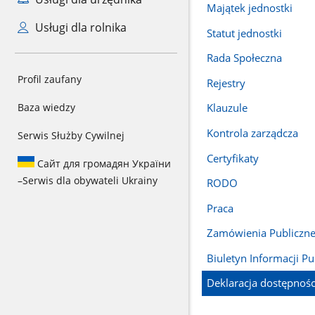
Majątek jednostki
Usługi dla rolnika
Statut jednostki
Rada Społeczna
Profil zaufany
Rejestry
Baza wiedzy
Klauzule
Kontrola zarządcza
Serwis Służby Cywilnej
Certyfikaty
Сайт для громадян України
–
Serwis dla obywateli Ukrainy
RODO
Praca
Zamówienia Publiczn
Biuletyn Informacji Pu
Deklaracja dostępnośc