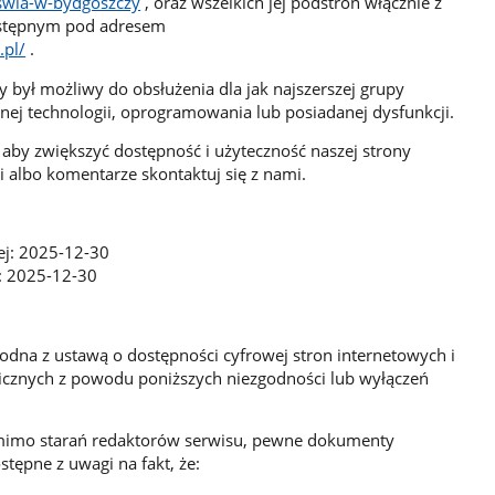
swia-w-bydgoszczy
, oraz wszelkich jej podstron włącznie z
dostępnym pod adresem
.pl/
.
y był możliwy do obsłużenia dla jak najszerszej grupy
ej technologii, oprogramowania lub posiadanej dysfunkcji.
aby zwiększyć dostępność i użyteczność naszej strony
gi albo komentarze skontaktuj się z nami.
wej: 2025-12-30
ji: 2025-12-30
godna z ustawą o dostępności cyfrowej stron internetowych i
icznych z powodu poniższych niezgodności lub wyłączeń
omimo starań redaktorów serwisu, pewne dokumenty
tępne z uwagi na fakt, że: