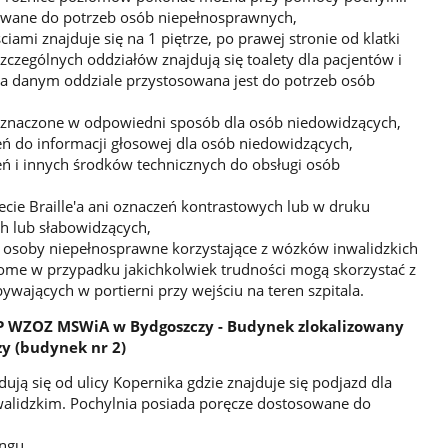
owane do potrzeb osób niepełnosprawnych,
iami znajduje się na 1 piętrze, po prawej stronie od klatki
zególnych oddziałów znajdują się toalety dla pacjentów i
na danym oddziale przystosowana jest do potrzeb osób
oznaczone w odpowiedni sposób dla osób niedowidzących,
 do informacji głosowej dla osób niedowidzących,
 i innych środków technicznych do obsługi osób
cie Braille'a ani oznaczeń kontrastowych lub w druku
h lub słabowidzących,
osoby niepełnosprawne korzystające z wózków inwalidzkich
ome w przypadku jakichkolwiek trudności mogą skorzystać z
ających w portierni przy wejściu na teren szpitala.
SP WZOZ MSWiA w Bydgoszczy - Budynek zlokalizowany
zy (budynek nr 2)
ją się od ulicy Kopernika gdzie znajduje się podjazd dla
walidzkim. Pochylnia posiada poręcze dostosowane do
ngu.