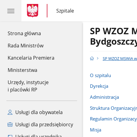
gov.pl
gov.pl
Szpitale
gov.pl
Szpitale
SP WZOZ 
gov.pl
Strona główna
Bydgoszcz
Rada Ministrów
Kancelaria Premiera
SP WZOZ MSWiA w
Ministerstwa
O szpitalu
Urzędy, instytucje
Dyrekcja
i placówki RP
Administracja
Struktura Organizacyj
Usługi dla obywatela
Regulamin Organizacy
Usługi dla przedsiębiorcy
Misja
Usługi dla urzędnika