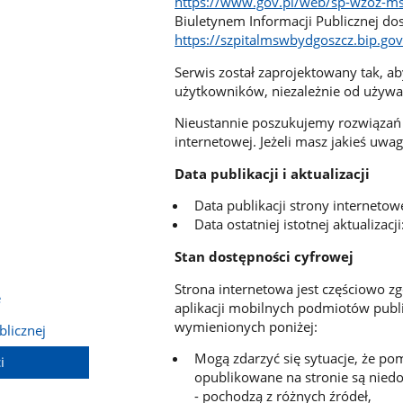
https://www.gov.pl/web/sp-wzoz-m
Biuletynem Informacji Publicznej 
https://szpitalmswbydgoszcz.bip.gov
Serwis został zaprojektowany tak, ab
użytkowników, niezależnie od używan
Nieustannie poszukujemy rozwiązań 
internetowej. Jeżeli masz jakieś uwa
Data publikacji i aktualizacji
Data publikacji strony interneto
Data ostatniej istotnej aktualizac
Stan dostępności cyfrowej
Strona internetowa jest częściowo z
e
aplikacji mobilnych podmiotów publ
wymienionych poniżej:
blicznej
Mogą zdarzyć się sytuacje, że p
i
opublikowane na stronie są niedos
- pochodzą z różnych źródeł,