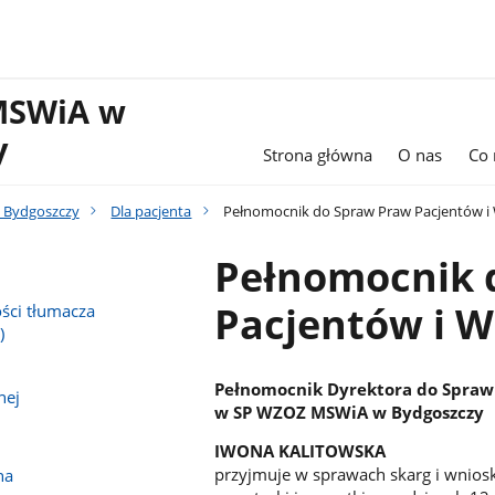
MSWiA w
y
Strona główna
O nas
Co 
 Bydgoszczy
Dla pacjenta
Pełnomocnik do Spraw Praw Pacjentów i
Pełnomocnik 
Pacjentów i 
ści tłumacza
)
Pełnomocnik Dyrektora do Spra
nej
w SP WZOZ MSWiA w Bydgoszczy
IWONA KALITOWSKA
przyjmuje w sprawach skarg i wnio
na