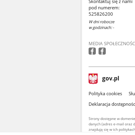
Skontaktuj się z nami
w
pod numerem:
nowym
525826200
oknie
W dni robocze
w godzinach: -
MEDIA SPOŁECZNOŚC
stopka
Strona
gov.pl
gov.pl
główna
gov.pl
Polityka cookies
Sł
Deklaracja dostępnośc
Strony dostępne w domenie
danych (adres e-mail oraz 
znajdują się w ich polityk