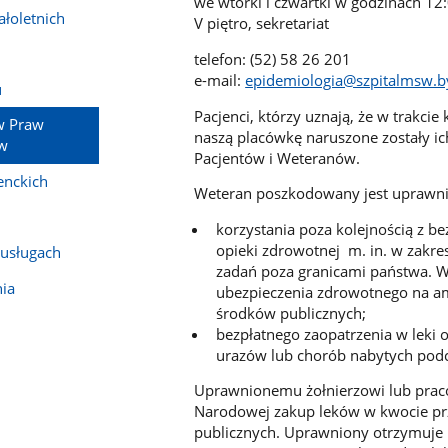
we wtorki i czwartki w godzinach 12:
łoletnich
V piętro, sekretariat
telefon: (52) 58 26 201
e-mail:
epidemiologia@szpitalmsw.b
u
Pacjenci, którzy uznają, że w trakci
w Praw
naszą placówkę naruszone zostały 
ów
Pacjentów i Weteranów.
enckich
Weteran poszkodowany jest uprawni
korzystania poza kolejnością z 
opieki zdrowotnej m. in. w zakr
 usługach
zadań poza granicami państwa. W
ia
ubezpieczenia zdrowotnego na am
środków publicznych;
bezpłatnego zaopatrzenia w leki 
urazów lub chorób nabytych pod
Uprawnionemu żołnierzowi lub prac
Narodowej zakup leków w kwocie prz
publicznych. Uprawniony otrzymuje 