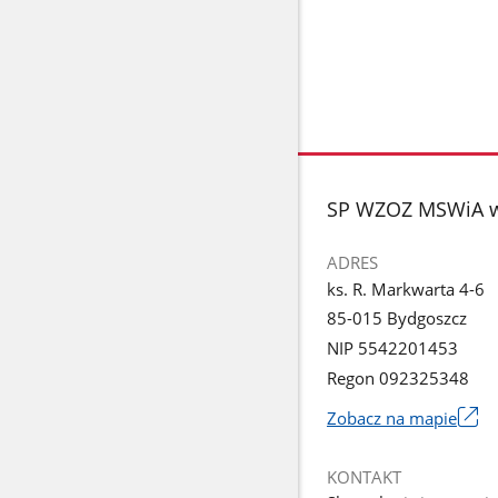
stopka
SP WZOZ MSWiA w
ADRES
ks. R. Markwarta 4-6
85-015 Bydgoszcz
NIP 5542201453
Regon 092325348
Zobacz na mapie
Link
otworzy
KONTAKT
się