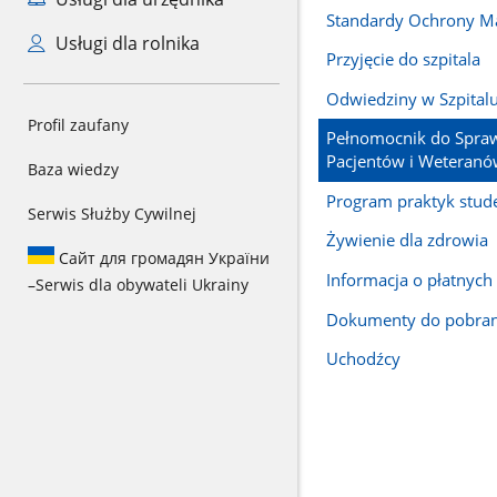
Standardy Ochrony Ma
Usługi dla rolnika
Przyjęcie do szpitala
Odwiedziny w Szpital
Profil zaufany
Pełnomocnik do Spra
Pacjentów i Weteran
Baza wiedzy
Program praktyk stud
Serwis Służby Cywilnej
Żywienie dla zdrowia
Сайт для громадян України
Informacja o płatnych
–
Serwis dla obywateli Ukrainy
Dokumenty do pobran
Uchodźcy