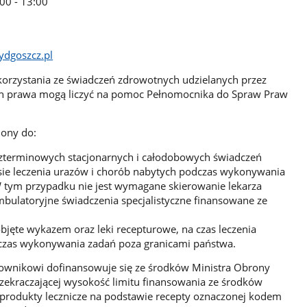
00 - 13:00
ydgoszcz.pl
e korzystania ze świadczeń zdrowotnych udzielanych przez
ich prawa mogą liczyć na pomoc Pełnomocnika do Spraw Praw
ony do:
bezterminowych stacjonarnych i całodobowych świadczeń
esie leczenia urazów i chorób nabytych podczas wykonywania
 tym przypadku nie jest wymagane skierowanie lekarza
bulatoryjne świadczenia specjalistyczne finansowane ze
objęte wykazem oraz leki recepturowe, na czas leczenia
czas wykonywania zadań poza granicami państwa.
ownikowi dofinansowuje się ze środków Ministra Obrony
ekraczającej wysokość limitu finansowania ze środków
produkty lecznicze na podstawie recepty oznaczonej kodem