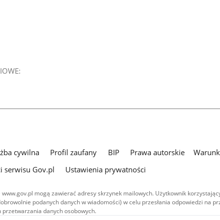
IOWE:
użba cywilna
Profil zaufany
BIP
Prawa autorskie
Warunki
i serwisu Gov.pl
Ustawienia prywatności
 www.gov.pl mogą zawierać adresy skrzynek mailowych. Użytkownik korzystający
dobrowolnie podanych danych w wiadomości) w celu przesłania odpowiedzi na prz
ach przetwarzania danych osobowych.