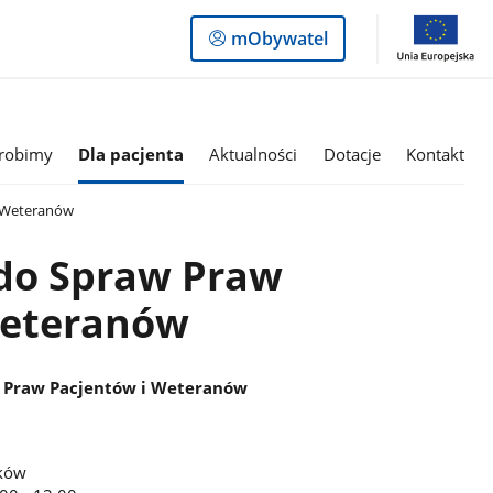
Logowanie
mObywatel
do
panelu
robimy
Dla pacjenta
Aktualności
Dotacje
Kontakt
 Weteranów
do Spraw Praw
Weteranów
w Praw Pacjentów i Weteranów
sków