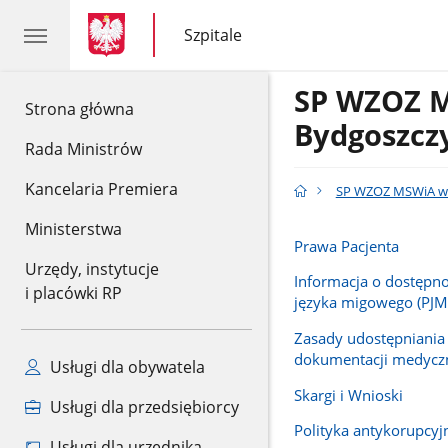
gov.pl
gov.pl
Szpitale
gov.pl
Szpitale
SP WZOZ 
gov.pl
Strona główna
Bydgoszcz
Rada Ministrów
Kancelaria Premiera
SP WZOZ MSWiA w
Ministerstwa
Prawa Pacjenta
Urzędy, instytucje
Informacja o dostępno
i placówki RP
języka migowego (PJM
Zasady udostępniania
dokumentacji medycz
Usługi dla obywatela
Skargi i Wnioski
Usługi dla przedsiębiorcy
Polityka antykorupcyj
Usługi dla urzędnika