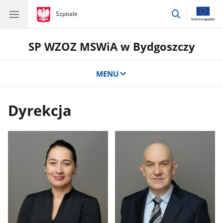
przejdź
gov.pl
Szpitale
gov.pl
Szpitale
do
wyszukiwar
SP WZOZ MSWiA w Bydgoszczy
MENU
Dyrekcja