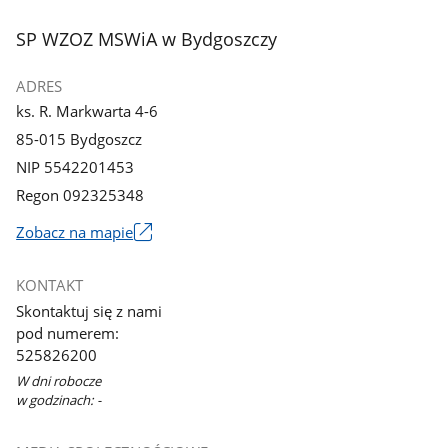
stopka
SP WZOZ MSWiA w Bydgoszczy
ADRES
ks. R. Markwarta 4-6
85-015 Bydgoszcz
NIP 5542201453
Regon 092325348
Zobacz na mapie
Link
otworzy
KONTAKT
się
Skontaktuj się z nami
w
pod numerem:
nowym
525826200
oknie
W dni robocze
w godzinach: -