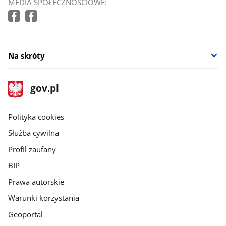
MEDIA SPOŁECZNOŚCIOWE:
Na skróty
stopka
Strona
gov.pl
gov.pl
główna
gov.pl
Polityka cookies
Służba cywilna
Profil zaufany
BIP
Prawa autorskie
Warunki korzystania
Geoportal