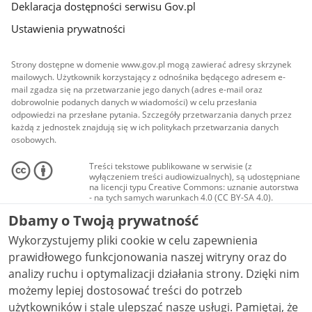
Deklaracja dostępności serwisu Gov.pl
Ustawienia prywatności
Strony dostępne w domenie www.gov.pl mogą zawierać adresy skrzynek
mailowych. Użytkownik korzystający z odnośnika będącego adresem e-
mail zgadza się na przetwarzanie jego danych (adres e-mail oraz
dobrowolnie podanych danych w wiadomości) w celu przesłania
odpowiedzi na przesłane pytania. Szczegóły przetwarzania danych przez
każdą z jednostek znajdują się w ich politykach przetwarzania danych
osobowych.
Treści tekstowe publikowane w serwisie (z
wyłączeniem treści audiowizualnych), są udostępniane
na licencji typu Creative Commons: uznanie autorstwa
- na tych samych warunkach 4.0 (CC BY-SA 4.0).
Materiały audiowizualne, w tym zdjęcia, materiały
Dbamy o Twoją prywatność
audio i wideo, są udostępniane na licencji typu
Creative Commons: uznanie autorstwa użycie
Wykorzystujemy pliki cookie w celu zapewnienia
niekomercyjne - bez utworów zależnych 4.0 (CC BY-
NC-ND 4.0), o ile nie jest to stwierdzone inaczej.
prawidłowego funkcjonowania naszej witryny oraz do
analizy ruchu i optymalizacji działania strony. Dzięki nim
możemy lepiej dostosować treści do potrzeb
użytkowników i stale ulepszać nasze usługi. Pamiętaj, że