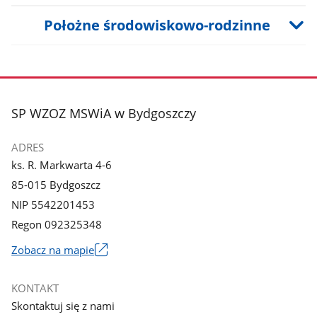
Położne środowiskowo-rodzinne
stopka
SP WZOZ MSWiA w Bydgoszczy
ADRES
ks. R. Markwarta 4-6
85-015 Bydgoszcz
NIP 5542201453
Regon 092325348
Zobacz na mapie
Link
otworzy
KONTAKT
się
Skontaktuj się z nami
w