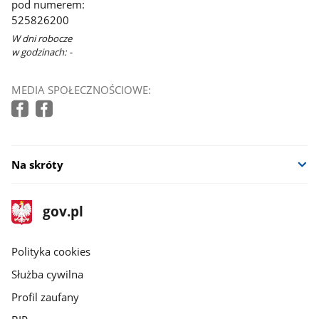
pod numerem:
nowym
525826200
oknie
W dni robocze
w godzinach: -
MEDIA SPOŁECZNOŚCIOWE:
Na skróty
stopka
Strona
gov.pl
gov.pl
główna
gov.pl
Polityka cookies
Służba cywilna
Profil zaufany