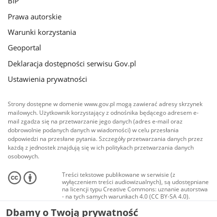
BIP
Prawa autorskie
Warunki korzystania
Geoportal
Deklaracja dostępności serwisu Gov.pl
Ustawienia prywatności
Strony dostępne w domenie www.gov.pl mogą zawierać adresy skrzynek
mailowych. Użytkownik korzystający z odnośnika będącego adresem e-
mail zgadza się na przetwarzanie jego danych (adres e-mail oraz
dobrowolnie podanych danych w wiadomości) w celu przesłania
odpowiedzi na przesłane pytania. Szczegóły przetwarzania danych przez
każdą z jednostek znajdują się w ich politykach przetwarzania danych
osobowych.
Treści tekstowe publikowane w serwisie (z
wyłączeniem treści audiowizualnych), są udostępniane
na licencji typu Creative Commons: uznanie autorstwa
- na tych samych warunkach 4.0 (CC BY-SA 4.0).
Materiały audiowizualne, w tym zdjęcia, materiały
Dbamy o Twoją prywatność
audio i wideo, są udostępniane na licencji typu