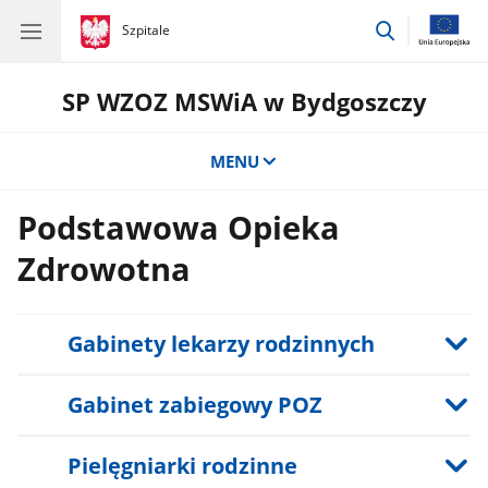
przejdź
gov.pl
Szpitale
gov.pl
Szpitale
do
wyszukiwar
SP WZOZ MSWiA w Bydgoszczy
MENU
Podstawowa Opieka
Zdrowotna
Gabinety lekarzy rodzinnych
Gabinet zabiegowy POZ
Pielęgniarki rodzinne