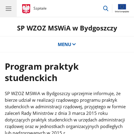
przejdź
gov.pl
Szpitale
gov.pl
Szpitale
do
wyszukiwar
SP WZOZ MSWiA w Bydgoszczy
MENU
Program praktyk
studenckich
SP WZOZ MSWiA w Bydgoszczy uprzejmie informuje, że
bierze udział w realizacji rządowego programu praktyk
studenckich w administracji rządowej, przyjętego w formie
zaleceń Rady Ministrów z dnia 3 marca 2015 roku
dotyczących praktyk studenckich w urzędach administracji
rządowej oraz w jednostkach organizacyjnych podległych
lub nadzorowanych w 2015 r.