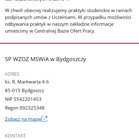
W chwili obecnej realizujemy praktyki studenckie w ramach
podpisanych umów z Uczelniami. W przypadku możliwości
odbywania praktyk w naszym zakładzie informacje
umieścimy w Centralnej Bazie Ofert Pracy.
stopka
SP WZOZ MSWiA w Bydgoszczy
ADRES
ks. R. Markwarta 4-6
85-015 Bydgoszcz
NIP 5542201453
Regon 092325348
Zobacz na mapie
Link
otworzy
KONTAKT