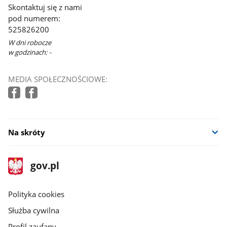
się
Skontaktuj się z nami
w
pod numerem:
nowym
525826200
oknie
W dni robocze
w godzinach: -
MEDIA SPOŁECZNOŚCIOWE:
Na skróty
stopka
Strona
gov.pl
gov.pl
główna
gov.pl
Polityka cookies
Służba cywilna
Profil zaufany