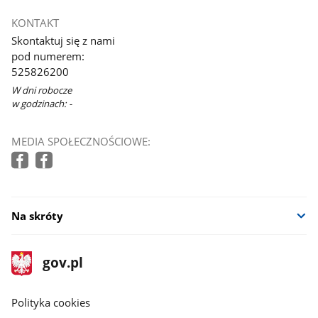
otworzy
KONTAKT
się
Skontaktuj się z nami
w
pod numerem:
nowym
525826200
oknie
W dni robocze
w godzinach: -
MEDIA SPOŁECZNOŚCIOWE:
Na skróty
stopka
Strona
gov.pl
gov.pl
główna
gov.pl
Polityka cookies