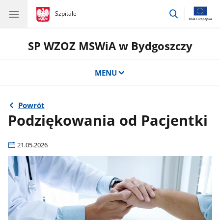
przejdź
gov.pl
Szpitale
gov.pl
Szpitale
do
wyszukiwar
SP WZOZ MSWiA w Bydgoszczy
MENU
Powrót
Podziękowania od Pacjentki
21.05.2026