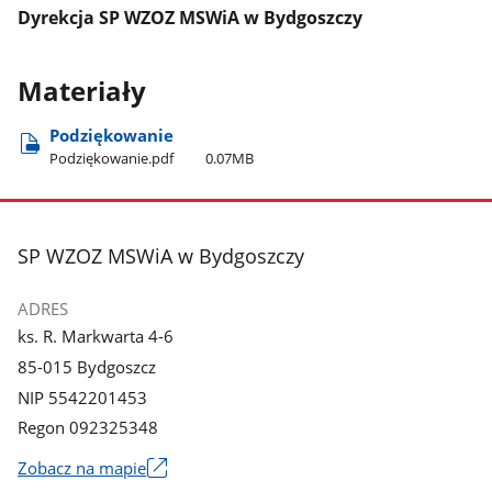
Dyrekcja SP WZOZ MSWiA w Bydgoszczy
Materiały
Podziękowanie
Podziękowanie.pdf
0.07MB
stopka
SP WZOZ MSWiA w Bydgoszczy
ADRES
ks. R. Markwarta 4-6
85-015 Bydgoszcz
NIP 5542201453
Regon 092325348
Zobacz na mapie
Link