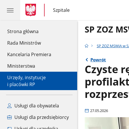
gov.pl
gov.pl
Szpitale
gov.pl
Szpitale
SP ZOZ MS
gov.pl
Strona główna
Rada Ministrów
SP ZOZ MSWiA w Sz
Kancelaria Premiera
Powrót
Czyste r
Ministerstwa
profilak
Urzędy, instytucje
i placówki RP
rozprzes
Usługi dla obywatela
27.05.2026
Usługi dla przedsiębiorcy
Usługi dla urzędnika