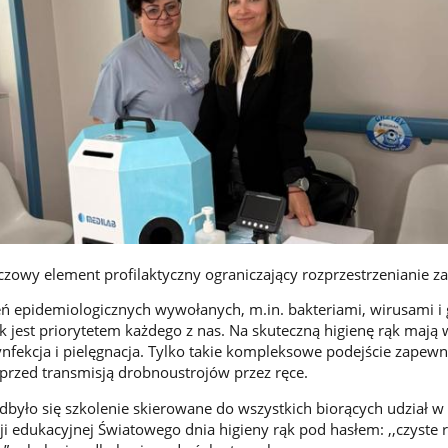
uczowy element profilaktyczny ograniczający rozprzestrzenianie z
eń epidemiologicznych wywołanych, m.in. bakteriami, wirusami i
k jest priorytetem każdego z nas. Na skuteczną higienę rąk mają 
ynfekcja i pielęgnacja. Tylko takie kompleksowe podejście zapewn
rzed transmisją drobnoustrojów przez ręce.
było się szkolenie skierowane do wszystkich biorących udział w
i edukacyjnej Światowego dnia higieny rąk pod hasłem: ,,czyste r