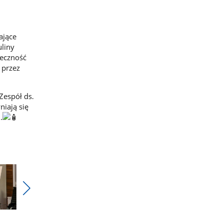
ające
uliny
teczność
 przez
Zespół ds.
iają się
.
Pokaż
nestępne
zdjęcia