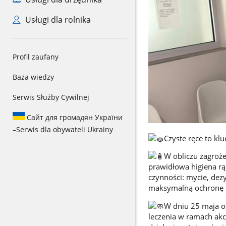
Usługi dla rolnika
Profil zaufany
Baza wiedzy
Serwis Służby Cywilnej
Сайт для громадян України
–
Serwis dla obywateli Ukrainy
Czyste ręce to kl
W obliczu zagroż
prawidłowa higiena rą
czynności: mycie, dez
maksymalną ochronę p
W dniu 25 maja od
leczenia w ramach akcj