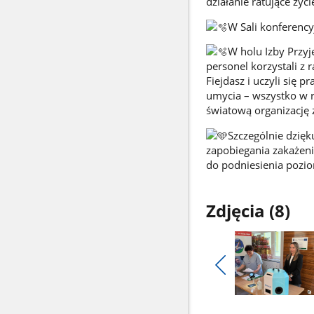
działanie ratujące życ
W Sali konferencyj
W holu Izby Przyj
personel korzystali z
Fiejdasz i uczyli się 
umycia – wszystko w r
światową organizację 
Szczególnie dzięk
zapobiegania zakażeni
do podniesienia pozio
Zdjęcia (8)
Pokaż
poprzednie
Pokaż
zdjęcia