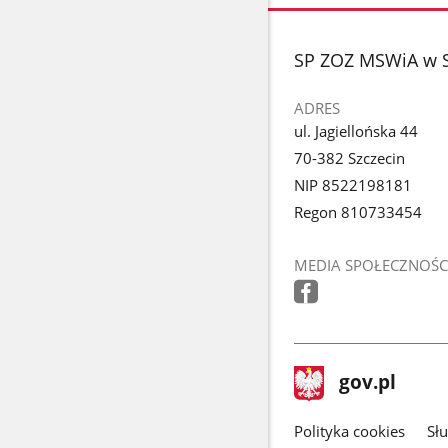
zdjęcie
1
z
stopka
SP ZOZ MSWiA w S
galerii.
ADRES
ul. Jagiellońska 44
70-382 Szczecin
NIP 8522198181
Regon 810733454
MEDIA SPOŁECZNOŚC
stopka
Strona
gov.pl
gov.pl
główna
gov.pl
Polityka cookies
Sł