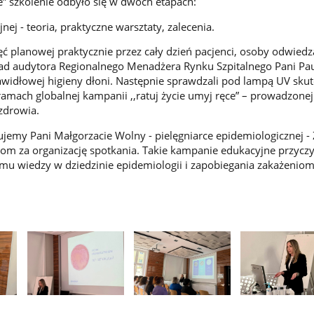
ie” szkolenie odbyło się w dwóch etapach:
nej - teoria, praktyczne warsztaty, zalecenia.
ęć planowej praktycznie przez cały dzień pacjenci, osoby odwiedz
 rad audytora Regionalnego Menadżera Rynku Szpitalnego Pani Pa
prawidłowej higieny dłoni. Następnie sprawdzali pod lampą UV sku
amach globalnej kampanii ,,ratuj życie umyj ręce” – prowadzonej
zdrowia.
ujemy Pani Małgorzacie Wolny - pielęgniarce epidemiologicznej - 
om za organizację spotkania. Takie kampanie edukacyjne przyczyn
mu wiedzy w dziedzinie epidemiologii i zapobiegania zakażeniom
Pokaż
Pokaż
Pokaż