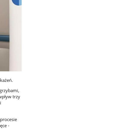
akażeń.
 grzybami,
wpływ trzy
i
 procesie
ęce -