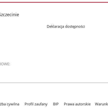
zdjęcie
zdjęcie
zdjęcie
2
3
4
z
z
z
zczecinie
galerii.
galerii.
galerii.
Deklaracja dostępności
IOWE:
użba cywilna
Profil zaufany
BIP
Prawa autorskie
Warunki