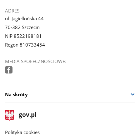
ADRES
ul. Jagiellońska 44
70-382 Szczecin
NIP 8522198181
Regon 810733454
MEDIA SPOŁECZNOŚCIOWE:
Na skróty
stopka
Strona
gov.pl
gov.pl
główna
gov.pl
Polityka cookies