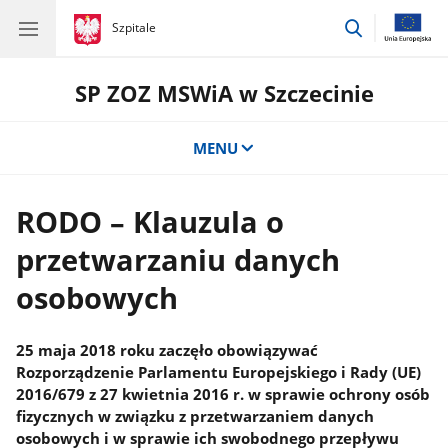
przejdź
gov.pl
Szpitale
gov.pl
Szpitale
do
wyszukiwar
SP ZOZ MSWiA w Szczecinie
MENU
RODO – Klauzula o
przetwarzaniu danych
osobowych
25 maja 2018 roku zaczęło obowiązywać
Rozporządzenie Parlamentu Europejskiego i Rady (UE)
2016/679 z 27 kwietnia 2016 r. w sprawie ochrony osób
fizycznych w związku z przetwarzaniem danych
osobowych i w sprawie ich swobodnego przepływu