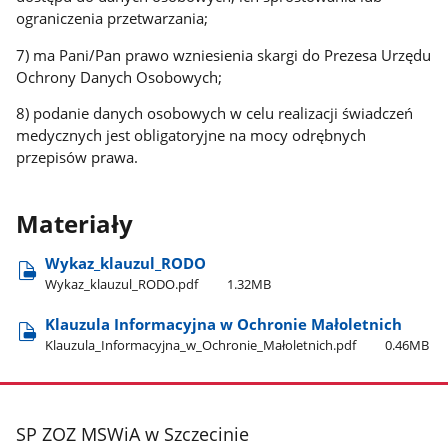
ograniczenia przetwarzania;
7) ma Pani/Pan prawo wzniesienia skargi do Prezesa Urzędu
Ochrony Danych Osobowych;
8) podanie danych osobowych w celu realizacji świadczeń
medycznych jest obligatoryjne na mocy odrębnych
przepisów prawa.
Materiały
Wykaz​_klauzul​_RODO
Wykaz​_klauzul​_RODO.pdf
1.32MB
Klauzula Informacyjna w Ochronie Małoletnich
Klauzula​_Informacyjna​_w​_Ochronie​_Małoletnich.pdf
0.46MB
stopka
SP ZOZ MSWiA w Szczecinie