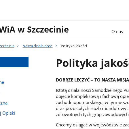
WiA w Szczecinie
O nas
czecinie
Nasza działalność
Polityka jakości
Polityka jakoś
DOBRZE LECZYĆ – TO NASZA MISJ
ne
Istotą działalności Samodzielnego P
a
objęcie kompleksową i fachową op
zachodniopomorskiego, w tym w szc
czna
oraz pozostałych służb mundurowych,
 Opieki
zdrowotnych tych grup zawodowych i 
Chcemy osiągać w województwie zac