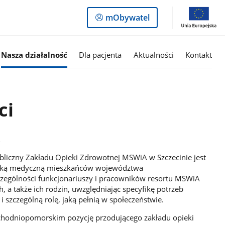
Logowanie
mObywatel
do
panelu
Nasza działalność
Dla pacjenta
Aktualności
Kontakt
ci
A
ubliczny Zakładu Opieki Zdrowotnej MSWiA w Szczecinie jest
ieką medyczną mieszkańców województwa
zególności funkcjonariuszy i pracowników resortu MSWiA
 a także ich rodzin, uwzględniając specyfikę potrzeb
szczególną rolę, jaką pełnią w społeczeństwie.
hodniopomorskim pozycję przodującego zakładu opieki