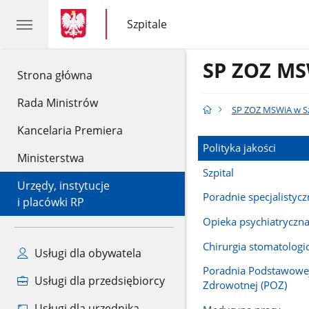
gov.pl
gov.pl
Szpitale
gov.pl
Szpitale
SP ZOZ MS
gov.pl
Strona główna
Rada Ministrów
SP ZOZ MSWiA w Sz
Kancelaria Premiera
Polityka jakości
Ministerstwa
Szpital
Urzędy, instytucje
Poradnie specjalistycz
i placówki RP
Opieka psychiatryczn
Chirurgia stomatologi
Usługi dla obywatela
Poradnia Podstawowej
Usługi dla przedsiębiorcy
Zdrowotnej (POZ)
Usługi dla urzędnika