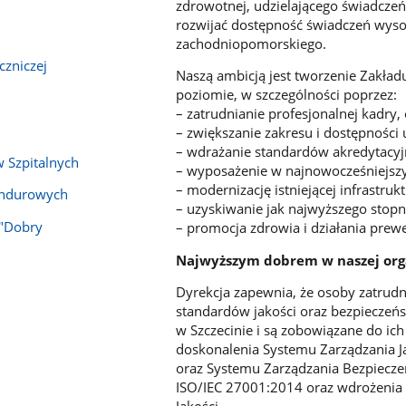
zdrowotnej, udzielającego świadczeń
rozwijać dostępność świadczeń wyso
zachodniopomorskiego.
czniczej
Naszą ambicją jest tworzenie Zakła
poziomie, w szczególności poprzez:
– zatrudnianie profesjonalnej kadry,
– zwiększanie zakresu i dostępności
– wdrażanie standardów akredytacy
 Szpitalnych
– wyposażenie w najnowocześniejszy
– modernizację istniejącej infrastruk
undurowych
– uzyskiwanie jak najwyższego stopni
 "Dobry
– promocja zdrowia i działania prew
Najwyższym dobrem w naszej orga
Dyrekcja zapewnia, że osoby zatrudn
standardów jakości oraz bezpieczeńs
w Szczecinie i są zobowiązane do ich
doskonalenia Systemu Zarządzania 
oraz Systemu Zarządzania Bezpiecz
ISO/IEC 27001:2014 oraz wdrożenia