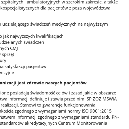
 szpitalnych i ambulatoryjnych w szerokim zakresie, a także
kospecjalistycznych dla pacjentów z poza województwa
du udzielającego świadczeń medycznych na najwyższym
 o jak najwyższych kwalifikacjach
 udzielanych świadczeń
jnych CMJ
 sprzęt
tury
a satysfakcji pacjentów
encyjne
nizacji jest zdrowie naszych pacjentów
ione posiadają świadomość celów i zasad jakie w obszarze
twa informacji definiuje i stawia przed nimi SP ZOZ MSWiA
 realizacji. Stanowi to gwarancję funkcjonowania i
Jakością zgodnego z wymaganiami normy ISO 9001:2015
eństwem Informacji zgodnego z wymaganiami standardu PN-
 standardów akredytacyjnych Centrum Monitorowania