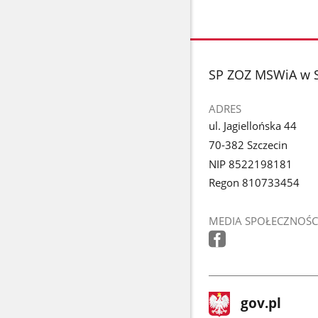
stopka
SP ZOZ MSWiA w S
ADRES
ul. Jagiellońska 44
70-382 Szczecin
NIP 8522198181
Regon 810733454
MEDIA SPOŁECZNOŚC
stopka
Strona
gov.pl
gov.pl