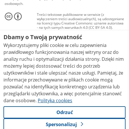
osobowych.
Treści tekstowe publikowane w serwisie (z
wyłączeniem treści audiowizualnych), są udostępniane
na licencji typu Creative Commons: uznanie autorstwa
- na tych samych warunkach 4.0 (CC BY-SA 4.0).
Materiały audiowizualne, w tym zdjęcia, materiały
Dbamy o Twoją prywatność
audio i wideo, są udostępniane na licencji typu
Creative Commons: uznanie autorstwa użycie
Wykorzystujemy pliki cookie w celu zapewnienia
niekomercyjne - bez utworów zależnych 4.0 (CC BY-
NC-ND 4.0), o ile nie jest to stwierdzone inaczej.
prawidłowego funkcjonowania naszej witryny oraz do
analizy ruchu i optymalizacji działania strony. Dzięki nim
możemy lepiej dostosować treści do potrzeb
użytkowników i stale ulepszać nasze usługi. Pamiętaj, że
informacje przechowywane w plikach cookie mogą
pozwalać na identyfikację konkretnego urządzenia lub
przeglądarki użytkownika, a więc potencjalnie stanowić
dane osobowe.
Polityka cookies
Odrzuć
Spersonalizuj