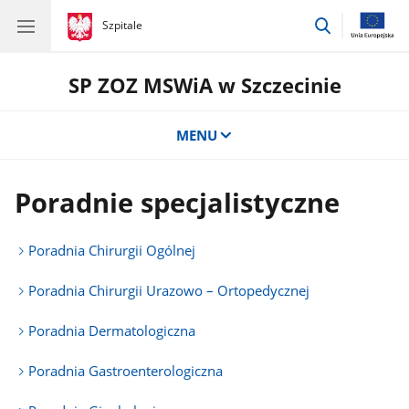
przejdź
gov.pl
Szpitale
gov.pl
Szpitale
do
wyszukiwar
SP ZOZ MSWiA w Szczecinie
MENU
Poradnie specjalistyczne
Poradnia Chirurgii Ogólnej
Poradnia Chirurgii Urazowo – Ortopedycznej
Poradnia Dermatologiczna
Poradnia Gastroenterologiczna