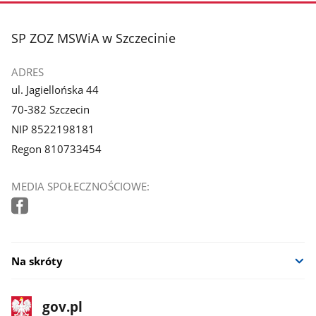
stopka
SP ZOZ MSWiA w Szczecinie
ADRES
ul. Jagiellońska 44
70-382 Szczecin
NIP 8522198181
Regon 810733454
MEDIA SPOŁECZNOŚCIOWE:
Na skróty
stopka
Strona
gov.pl
gov.pl