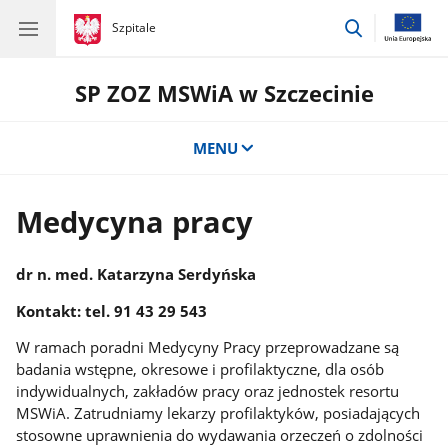
przejdź
gov.pl
Szpitale
gov.pl
Szpitale
do
wyszukiwar
SP ZOZ MSWiA w Szczecinie
MENU
Medycyna pracy
dr n. med. Katarzyna Serdyńska
Kontakt: tel. 91 43 29 543
W ramach poradni Medycyny Pracy przeprowadzane są
badania wstępne, okresowe i profilaktyczne, dla osób
indywidualnych, zakładów pracy oraz jednostek resortu
MSWiA. Zatrudniamy lekarzy profilaktyków, posiadających
stosowne uprawnienia do wydawania orzeczeń o zdolności