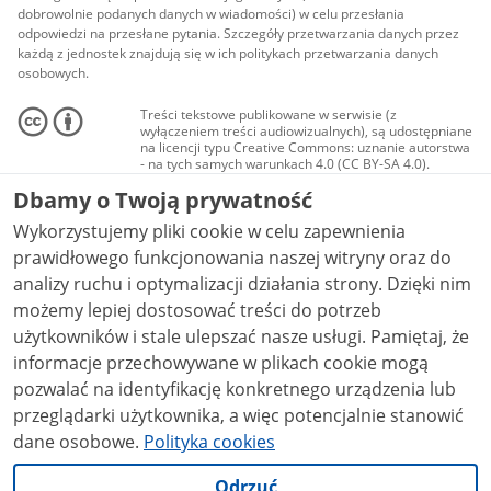
dobrowolnie podanych danych w wiadomości) w celu przesłania
odpowiedzi na przesłane pytania. Szczegóły przetwarzania danych przez
każdą z jednostek znajdują się w ich politykach przetwarzania danych
osobowych.
Treści tekstowe publikowane w serwisie (z
wyłączeniem treści audiowizualnych), są udostępniane
na licencji typu Creative Commons: uznanie autorstwa
- na tych samych warunkach 4.0 (CC BY-SA 4.0).
Materiały audiowizualne, w tym zdjęcia, materiały
Dbamy o Twoją prywatność
audio i wideo, są udostępniane na licencji typu
Creative Commons: uznanie autorstwa użycie
Wykorzystujemy pliki cookie w celu zapewnienia
niekomercyjne - bez utworów zależnych 4.0 (CC BY-
NC-ND 4.0), o ile nie jest to stwierdzone inaczej.
prawidłowego funkcjonowania naszej witryny oraz do
analizy ruchu i optymalizacji działania strony. Dzięki nim
możemy lepiej dostosować treści do potrzeb
użytkowników i stale ulepszać nasze usługi. Pamiętaj, że
informacje przechowywane w plikach cookie mogą
pozwalać na identyfikację konkretnego urządzenia lub
przeglądarki użytkownika, a więc potencjalnie stanowić
dane osobowe.
Polityka cookies
Odrzuć