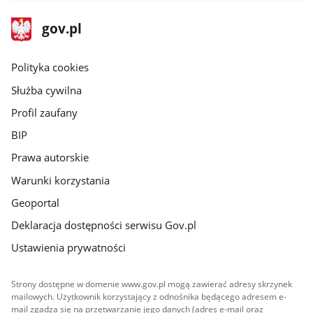
stopka
Strona
gov.pl
gov.pl
główna
gov.pl
Polityka cookies
Służba cywilna
Profil zaufany
BIP
Prawa autorskie
Warunki korzystania
Geoportal
Deklaracja dostępności serwisu Gov.pl
Ustawienia prywatności
Strony dostępne w domenie www.gov.pl mogą zawierać adresy skrzynek
mailowych. Użytkownik korzystający z odnośnika będącego adresem e-
mail zgadza się na przetwarzanie jego danych (adres e-mail oraz