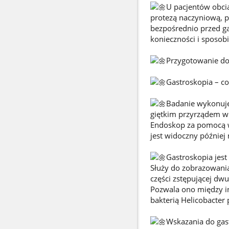
U pacjentów obcią
protezą naczyniową, p
bezpośrednio przed g
konieczności i sposob
Przygotowanie do
Gastroskopia – co
Badanie wykonuj
giętkim przyrządem w
Endoskop za pomocą wb
jest widoczny później
Gastroskopia je
Służy do zobrazowania
części zstępującej dw
Pozwala ono między in
bakterią Helicobacter
Wskazania do gast