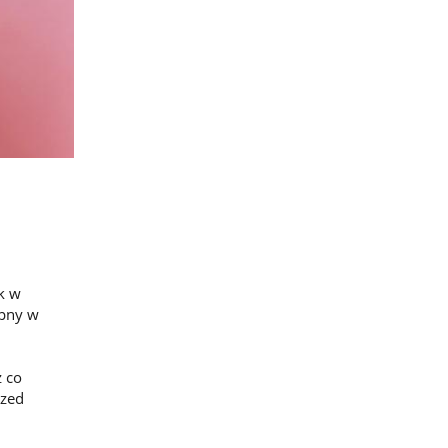
k w
ępny w
z co
rzed