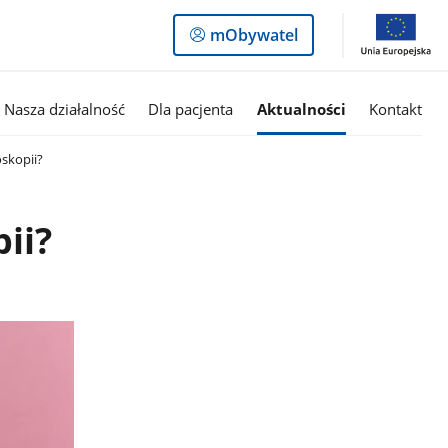
Logowanie
mObywatel
do
panelu
Nasza działalność
Dla pacjenta
Aktualności
Kontakt
oskopii?
ii?