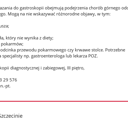
ania do gastroskopii obejmują podejrzenia chorób górnego od
o. Mogą na nie wskazywać różnorodne objawy, w tym:
usza;
a, który nie wynika z diety;
a pokarmów;
 odcinka przewodu pokarmowego czy krwawe stolce. Potrzebne
 specjalisty np. gastroenterologa lub lekarza POZ.
pii diagnostycznej i zabiegowej, III piętro,
43 29 576
n.-pt.
zczecinie