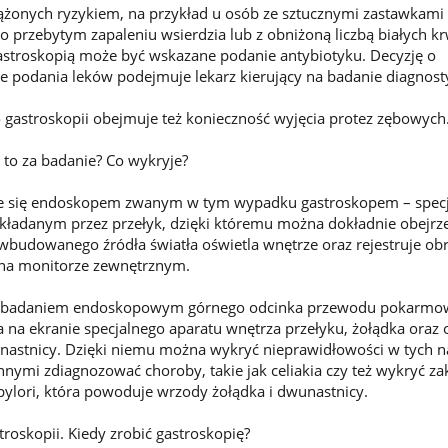
żonych ryzykiem, na przykład u osób ze sztucznymi zastawkami 
o przebytym zapaleniu wsierdzia lub z obniżoną liczbą białych k
astroskopią może być wskazane podanie antybiotyku. Decyzję o
ie podania leków podejmuje lekarz kierujący na badanie diagnost
 gastroskopii obejmuje też konieczność wyjęcia protez zębowych
 to za badanie? Co wykryje?
e się endoskopem zwanym w tym wypadku gastroskopem – spec
kładanym przez przełyk, dzięki któremu można dokładnie obejrze
udowanego źródła światła oświetla wnętrze oraz rejestruje obr
 na monitorze zewnętrznym.
st badaniem endoskopowym górnego odcinka przewodu pokarmo
 na ekranie specjalnego aparatu wnętrza przełyku, żołądka oraz o
unastnicy. Dzięki niemu można wykryć nieprawidłowości w tych n
nymi zdiagnozować choroby, takie jak celiakia czy też wykryć za
 pylori, która powoduje wrzody żołądka i dwunastnicy.
roskopii. Kiedy zrobić gastroskopię?