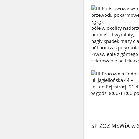
Podstawowe wskaz
przewodu pokarmoweg
zgaga;
bóle w okolicy nadbrz
nudności i wymioty;
nagły spadek masy ciał
ból podczas połykani
krwawienie z górnego
skierowanie od lekarza
Pracownia Endosko
ul. Jagiellońska 44 –
tel. do Rejestracji 91 
w godz. 8:00-11:00 po
stopka
SP ZOZ MSWiA w S