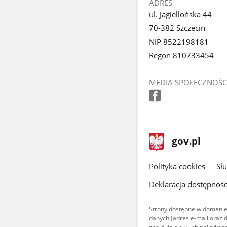
ADRES
ul. Jagiellońska 44
70-382 Szczecin
NIP 8522198181
Regon 810733454
MEDIA SPOŁECZNOŚC
stopka
Strona
gov.pl
gov.pl
główna
gov.pl
Polityka cookies
Sł
Deklaracja dostępnośc
Strony dostępne w domenie
danych (adres e-mail oraz 