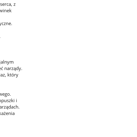
serca, z
rwinek
yczne.
.
jalnym
ć narządy.
az, który
wego.
puszki i
arządach.
każenia