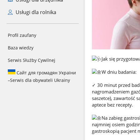
Usługi dla rolnika
Profil zaufany
Baza wiedzy
Jak się przygotow
Serwis Służby Cywilnej
W dniu badania:
Сайт для громадян України
–
Serwis dla obywateli Ukrainy
✓ 30 minut przed bad
nagromadzeniem gazów
saszetce), zawartość s
aptece bez recepty.
Na zabieg gastrosk
najmniej osiem godzin
gastroskopią pacjent 