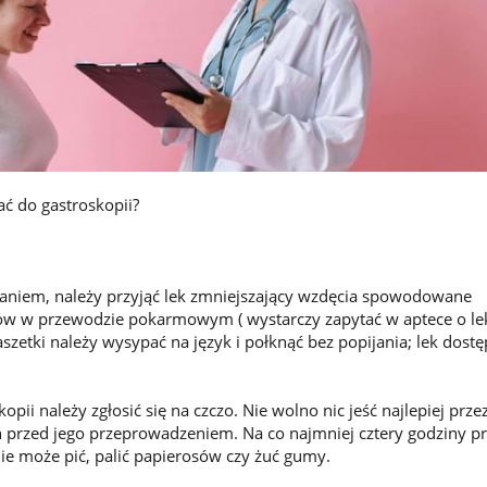
ać do gastroskopii?
aniem, należy przyjąć lek zmniejszający wzdęcia spowodowane
 w przewodzie pokarmowym ( wystarczy zapytać w aptece o le
aszetki należy wysypać na język i połknąć bez popijania; lek dost
opii należy zgłosić się na czczo. Nie wolno nic jeść najlepiej prze
 przed jego przeprowadzeniem. Na co najmniej cztery godziny p
nie może pić, palić papierosów czy żuć gumy.