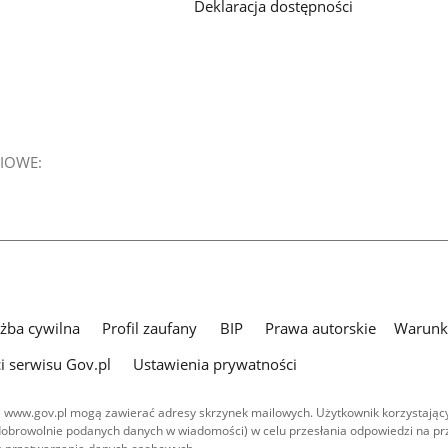
Deklaracja dostępności
IOWE:
użba cywilna
Profil zaufany
BIP
Prawa autorskie
Warunki
i serwisu Gov.pl
Ustawienia prywatności
 www.gov.pl mogą zawierać adresy skrzynek mailowych. Użytkownik korzystający
dobrowolnie podanych danych w wiadomości) w celu przesłania odpowiedzi na prz