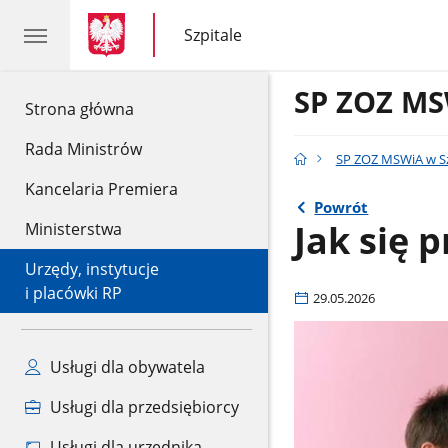
gov.pl
gov.pl
Szpitale
gov.pl
Szpitale
SP ZOZ MS
gov.pl
Strona główna
Rada Ministrów
SP ZOZ MSWiA w Sz
Kancelaria Premiera
Powrót
Jak się 
Ministerstwa
Urzędy, instytucje
i placówki RP
29.05.2026
Usługi dla obywatela
Usługi dla przedsiębiorcy
Usługi dla urzędnika