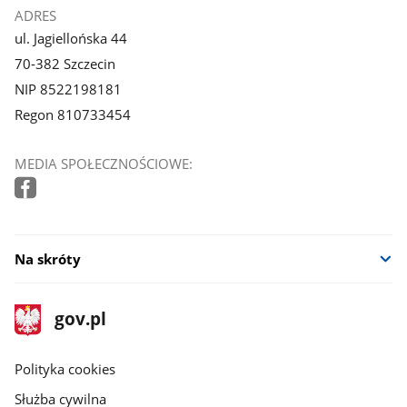
ADRES
ul. Jagiellońska 44
70-382 Szczecin
NIP 8522198181
Regon 810733454
MEDIA SPOŁECZNOŚCIOWE:
Na skróty
stopka
Strona
gov.pl
gov.pl
główna
gov.pl
Polityka cookies
Służba cywilna