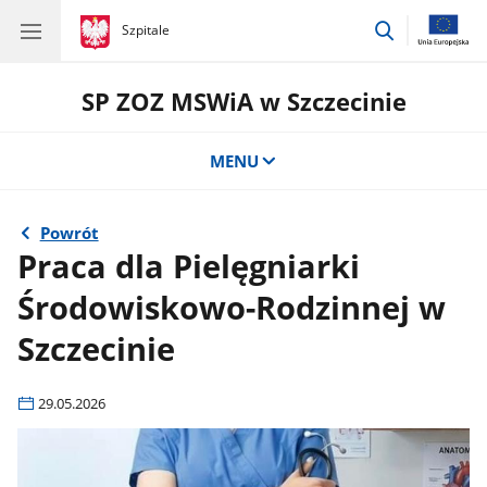
przejdź
gov.pl
Szpitale
gov.pl
Szpitale
do
wyszukiwar
SP ZOZ MSWiA w Szczecinie
MENU
Powrót
Praca dla Pielęgniarki
Środowiskowo-Rodzinnej w
Szczecinie
29.05.2026