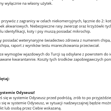
ony wyłącznie na własny użytek.
ę przywóz z zagranicy w celach niekomercyjnych, łącznie do 2: k
bek akwariowych. Niebezpieczne rasy zwierząt oraz krzyżówki tyc
u identyfikacji, koty i psy muszą posiadać mikrochip.
y posiadać weterynaryjne świadectwo zdrowia z numerem chipa,
hipa, raport z wyników testu miareczkowania przeciwciał.
jące wymogów wjazdowych do Turcji są odsyłane z powrotem do i
awane kwarantannie. Koszty tych środków zapobiegawczych pon
ętaj:
 systemie Odyseusz!
łeś się w systemie Odyseusz przed podróżą, zrób to po przyjeździe 
u się w systemie Odyseusz, w sytuacji nadzwyczajnej będzie moż
kt lub osobą przez Ciebie wskazaną.