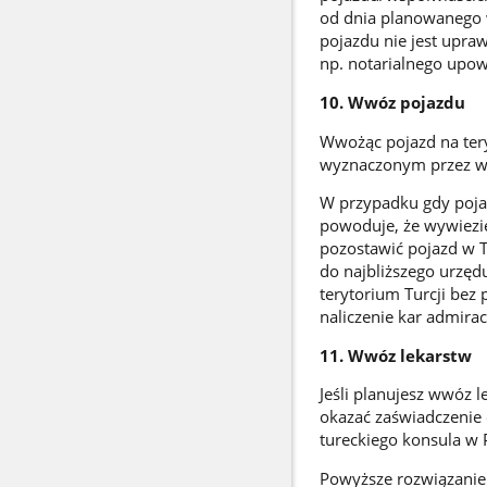
od dnia planowanego w
pojazdu nie jest upra
np. notarialnego upo
10. Wwóz pojazdu
Wwożąc pojazd na tery
wyznaczonym przez wł
W przypadku gdy pojaz
powoduje, że wywiezi
pozostawić pojazd w Tu
do najbliższego urzęd
terytorium Turcji bez
naliczenie kar admira
11. Wwóz lekarstw
Jeśli planujesz wwóz l
okazać zaświadczenie o
tureckiego konsula w 
Powyższe rozwiązanie