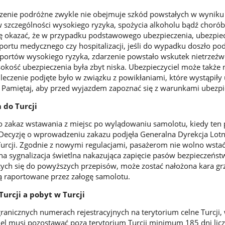
enie podróżne zwykle nie obejmuje szkód powstałych w wyniku
 szczególności wysokiego ryzyka, spożycia alkoholu bądź chorób
ę okazać, że w przypadku podstawowego ubezpieczenia, ubezpiec
portu medycznego czy hospitalizacji, jeśli do wypadku doszło po
portów wysokiego ryzyka, zdarzenie powstało wskutek nietrzeźw
okość ubezpieczenia była zbyt niska. Ubezpieczyciel może także 
i leczenie podjęte było w związku z powikłaniami, które wystąpiły
. Pamiętaj, aby przed wyjazdem zapoznać się z warunkami ubezpi
 do Turcji
 zakaz wstawania z miejsc po wylądowaniu samolotu, kiedy ten 
a. Decyzję o wprowadzeniu zakazu podjęła Generalna Dyrekcja Lot
rcji. Zgodnie z nowymi regulacjami, pasażerom nie wolno wstać z
na sygnalizacja świetlna nakazująca zapięcie pasów bezpieczeńst
cych się do powyższych przepisów, może zostać nałożona kara gr
ą raportowane przez załogę samolotu.
urcji a pobyt w Turcji
anicznych numerach rejestracyjnych na terytorium celne Turcji, w
el musi pozostawać poza terytorium Turcji minimum 185 dni licz