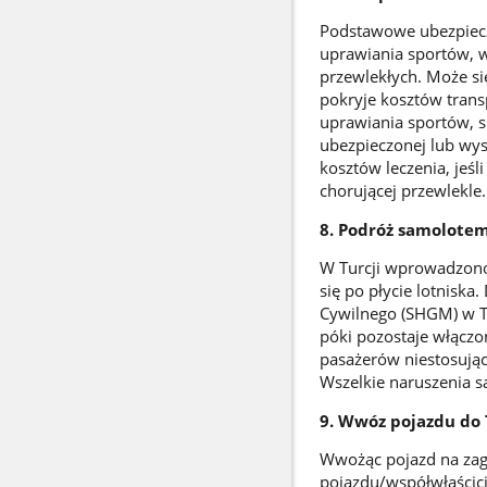
Podstawowe ubezpiecz
uprawiania sportów, w
przewlekłych. Może si
pokryje kosztów trans
uprawiania sportów, s
ubezpieczonej lub wys
kosztów leczenia, jeśl
chorującej przewlekle
8. Podróż samolotem
W Turcji wprowadzono
się po płycie lotnisk
Cywilnego (SHGM) w Tu
póki pozostaje włączo
pasażerów niestosują
Wszelkie naruszenia s
9. Wwóz pojazdu do T
Wwożąc pojazd na zagr
pojazdu/współwłaścici