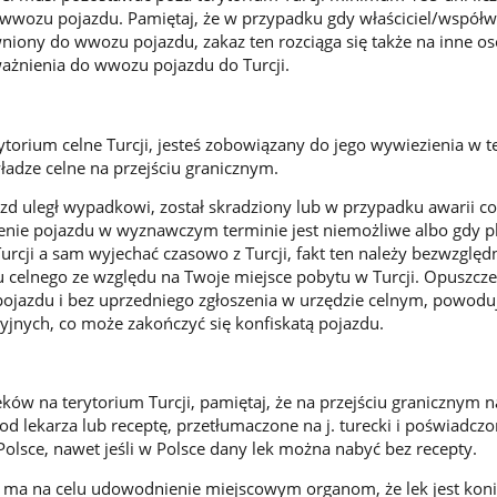
wozu pojazdu. Pamiętaj, że w przypadku gdy właściciel/współwł
wniony do wwozu pojazdu, zakaz ten rozciąga się także na inne 
ważnienia do wwozu pojazdu do Turcji.
torium celne Turcji, jesteś zobowiązany do jego wywiezienia w t
adze celne na przejściu granicznym.
d uległ wypadkowi, został skradziony lub w przypadku awarii co
enie pojazdu w wyznawczym terminie jest niemożliwe albo gdy p
rcji a sam wyjechać czasowo z Turcji, fakt ten należy bezwzględn
u celnego ze względu na Twoje miejsce pobytu w Turcji. Opuszcze
 pojazdu i bez uprzedniego zgłoszenia w urzędzie celnym, powodu
cyjnych, co może zakończyć się konfiskatą pojazdu.
eków na terytorium Turcji, pamiętaj, że na przejściu granicznym n
d lekarza lub receptę, przetłumaczone na j. turecki i poświadczo
Polsce, nawet jeśli w Polsce dany lek można nabyć bez recepty.
 ma na celu udowodnienie miejscowym organom, że lek jest kon