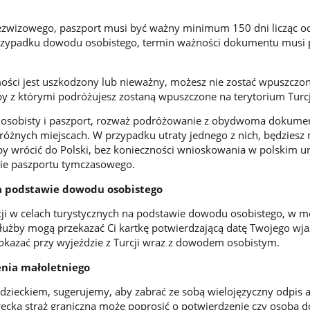
zwizowego, paszport musi być ważny minimum 150 dni licząc o
przypadku dowodu osobistego, termin ważności dokumentu musi
.
ości jest uszkodzony lub nieważny, możesz nie zostać wpuszczo
oby z którymi podróżujesz zostaną wpuszczone na terytorium Turcj
d osobisty i paszport, rozważ podróżowanie z obydwoma dokume
różnych miejscach. W przypadku utraty jednego z nich, będziesz
by wrócić do Polski, bez konieczności wnioskowania w polskim u
ie paszportu tymczasowego.
na podstawie dowodu osobistego
rcji w celach turystycznych na podstawie dowodu osobistego, w 
użby mogą przekazać Ci kartkę potwierdzającą datę Twojego wja
okazać przy wyjeździe z Turcji wraz z dowodem osobistym.
enia małoletniego
 dzieckiem, sugerujemy, aby zabrać ze sobą wielojęzyczny odpis 
recka straż graniczna może poprosić o potwierdzenie czy osoba do