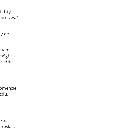
d daty
 pokrywać
ny do
i.
ntami,
 mógł
rzędzie
momencie
zdu.
aktu
rosła, z