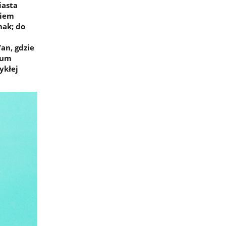
iasta
kiem
nak; do
an, gdzie
ium
ykłej