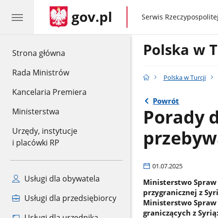
gov.pl
gov.pl
Serwis Rzeczypospolitej
Polska w T
gov.pl
Strona główna
Rada Ministrów
Polska w Turcji
Kancelaria Premiera
Powrót
Porady d
Ministerstwa
przebywa
Urzędy, instytucje
i placówki RP
01.07.2025
Usługi dla obywatela
Ministerstwo Spraw 
przygranicznej z Syr
Usługi dla przedsiębiorcy
Ministerstwo Spraw 
graniczących z Syrią
Usługi dla urzędnika