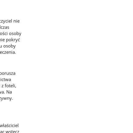
zyciel nie
dczas
ości osoby
nie pokryć
 u osoby
eczenia.
porusza
nictwa
 foteli,
wa. Na
zywny.
łaściciel
ąc wstecz