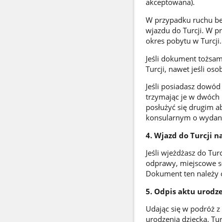
akceptowana).
W przypadku ruchu be
wjazdu do Turcji. W 
okres pobytu w Turcji
Jeśli dokument tożsam
Turcji, nawet jeśli os
Jeśli posiadasz dowó
trzymając je w dwóch 
posłużyć się drugim a
konsularnym o wydan
4. Wjazd do Turcji 
Jeśli wjeżdżasz do Tu
odprawy, miejscowe sł
Dokument ten należy 
5. Odpis aktu urodz
Udając się w podróż z
urodzenia dziecka. Tu