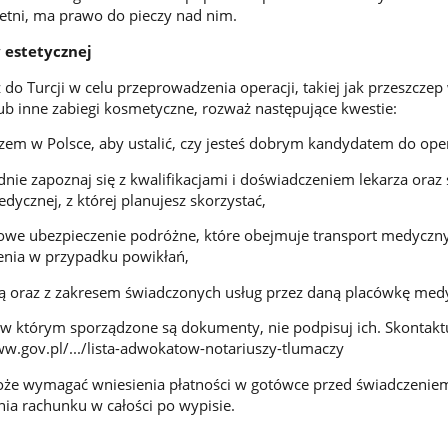
etni, ma prawo do pieczy nad nim.
 estetycznej
 do Turcji w celu przeprowadzenia operacji, takiej jak przeszcze
lub inne zabiegi kosmetyczne, rozważ następujące kwestie:
arzem w Polsce, aby ustalić, czy jesteś dobrym kandydatem do oper
dnie zapoznaj się z kwalifikacjami i doświadczeniem lekarza oraz
dycznej, z której planujesz skorzystać,
we ubezpieczenie podróżne, które obejmuje transport medyczny
enia w przypadku powikłań,
wą oraz z zakresem świadczonych usług przez daną placówkę med
ka w którym sporządzone są dokumenty, nie podpisuj ich. Skontaktu
w.gov.pl/.../lista-adwokatow-notariuszy-tlumaczy
może wymagać wniesienia płatności w gotówce przed świadczeniem
ia rachunku w całości po wypisie.