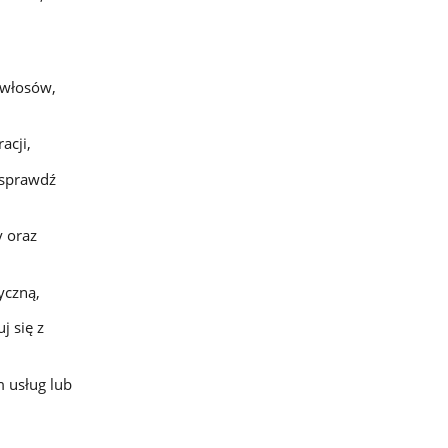
p włosów,
acji,
 sprawdź
 oraz
yczną,
j się z
 usług lub