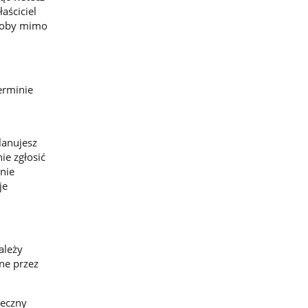
aściciel
osoby mimo
erminie
lanujesz
ie zgłosić
nie
je
ależy
ne przez
ieczny