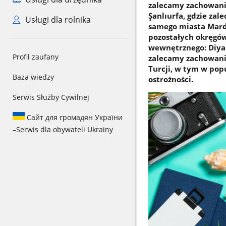
zalecamy zachowanie
Şanlıurfa, gdzie zal
Usługi dla rolnika
samego miasta Mardi
pozostałych okręgó
wewnętrznego: Diyar
Profil zaufany
zalecamy zachowanie
Turcji, w tym w pop
Baza wiedzy
ostrożności.
Serwis Służby Cywilnej
Сайт для громадян України
–
Serwis dla obywateli Ukrainy