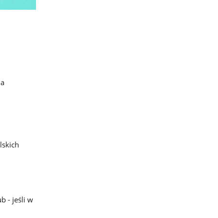
na
lskich
 - jeśli w