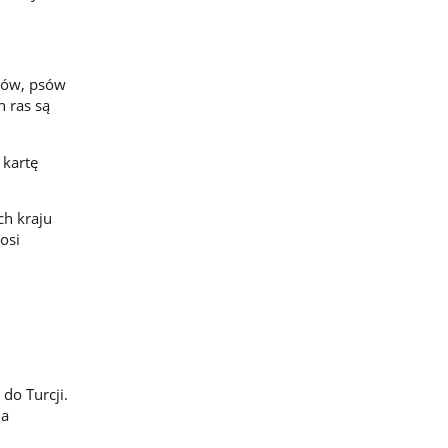
otów, psów
h ras są
 kartę
ch kraju
osi
do Turcji.
na