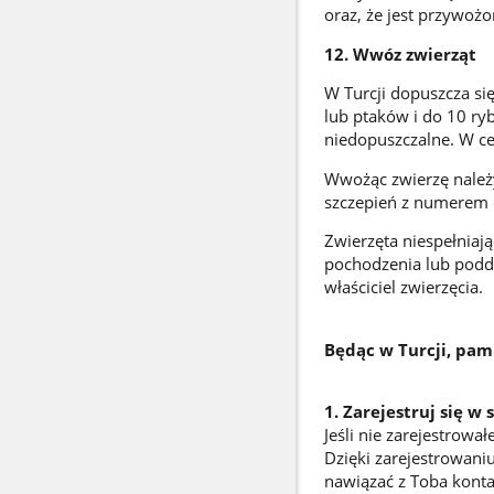
oraz, że jest przywoż
12. Wwóz zwierząt
W Turcji dopuszcza si
lub ptaków i do 10 ry
niedopuszczalne. W cel
Wwożąc zwierzę należ
szczepień z numerem c
Zwierzęta niespełnia
pochodzenia lub podd
właściciel zwierzęcia.
Będąc w Turcji, pami
1. Zarejestruj się w
Jeśli nie zarejestrowa
Dzięki zarejestrowani
nawiązać z Toba konta