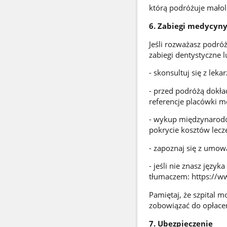
którą podróżuje małol
6. Zabiegi medycyny
Jeśli rozważasz podróż
zabiegi dentystyczne 
- skonsultuj się z lek
- przed podróżą dokła
referencje placówki me
- wykup międzynarodo
pokrycie kosztów lecz
- zapoznaj się z umo
- jeśli nie znasz języ
tłumaczem: https://ww
Pamiętaj, że szpital 
zobowiązać do opłacen
7. Ubezpieczenie