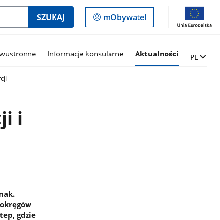
Logowanie
SZUKAJ
mObywatel
do
panelu
dwustronne
Informacje konsularne
Aktualności
Zmień ję
PL
cji
i i
rnak.
o okręgów
tep, gdzie