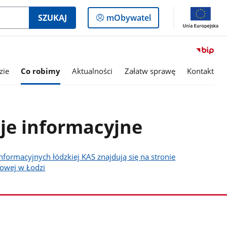
Logowanie
SZUKAJ
mObywatel
do
panelu
zie
Co robimy
Aktualności
Załatw sprawę
Kontakt
cje informacyjne
informacyjnych łódzkiej KAS znajdują się na stronie
bowej w Łodzi