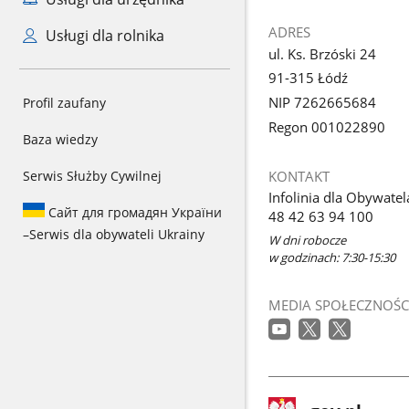
ADRES
Usługi dla rolnika
ul. Ks. Brzóski 24
91-315 Łódź
NIP 7262665684
Profil zaufany
Regon 001022890
Baza wiedzy
KONTAKT
Serwis Służby Cywilnej
Infolinia dla Obywatel
Сайт для громадян України
48 42 63 94 100
–
Serwis dla obywateli Ukrainy
W dni robocze
w godzinach: 7:30-15:30
MEDIA SPOŁECZNOŚC
stopka
Strona