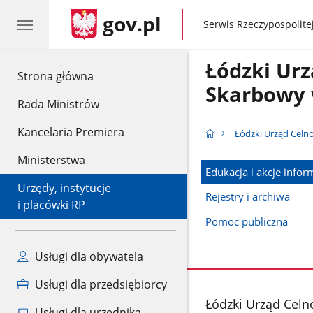
gov.pl
gov.pl
Serwis Rzeczypospolitej
Łódzki Urz
gov.pl
Strona główna
Skarbowy 
Rada Ministrów
Kancelaria Premiera
Łódzki Urząd Celn
Ministerstwa
Edukacja i akcje infor
Urzędy, instytucje
Rejestry i archiwa
i placówki RP
Pomoc publiczna
Usługi dla obywatela
Usługi dla przedsiębiorcy
stopka
Łódzki Urząd Celn
Usługi dla urzędnika