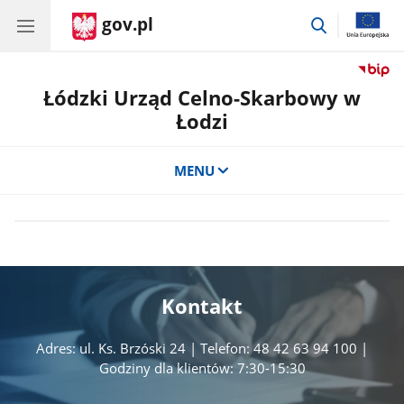
gov.pl
przejdź
do
wyszukiwar
Łódzki Urząd Celno-Skarbowy w
Łodzi
MENU
Kontakt
Adres: ul. Ks. Brzóski 24 | Telefon: 48 42 63 94 100 |
Godziny dla klientów: 7:30-15:30