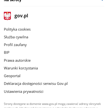
stopka
Strona
gov.pl
gov.pl
główna
gov.pl
Polityka cookies
Służba cywilna
Profil zaufany
BIP
Prawa autorskie
Warunki korzystania
Geoportal
Deklaracja dostępności serwisu Gov.pl
Ustawienia prywatności
Strony dostępne w domenie www.gov.pl mogą zawierać adresy skrzynek