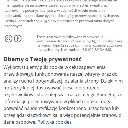
mailowych. Użytkownik korzystający z odnośnika będącego adresem e-
mail zgadza się na przetwarzanie jego danych (adres e-mail oraz
dobrowolnie podanych danych w wiadomości) w celu przesłania
odpowiedzi na przesłane pytania. Szczegóły przetwarzania danych przez
każdą z jednostek znajdują się w ich politykach przetwarzania danych
osobowych.
Treści tekstowe publikowane w serwisie (z
wyłączeniem treści audiowizualnych), są udostępniane
na licencji typu Creative Commons: uznanie autorstwa
- na tych samych warunkach 4.0 (CC BY-SA 4.0).
Materiały audiowizualne, w tym zdjęcia, materiały
Dbamy o Twoją prywatność
audio i wideo, są udostępniane na licencji typu
Creative Commons: uznanie autorstwa użycie
Wykorzystujemy pliki cookie w celu zapewnienia
niekomercyjne - bez utworów zależnych 4.0 (CC BY-
NC-ND 4.0), o ile nie jest to stwierdzone inaczej.
prawidłowego funkcjonowania naszej witryny oraz do
analizy ruchu i optymalizacji działania strony. Dzięki nim
możemy lepiej dostosować treści do potrzeb
użytkowników i stale ulepszać nasze usługi. Pamiętaj, że
informacje przechowywane w plikach cookie mogą
pozwalać na identyfikację konkretnego urządzenia lub
przeglądarki użytkownika, a więc potencjalnie stanowić
dane osobowe.
Polityka cookies