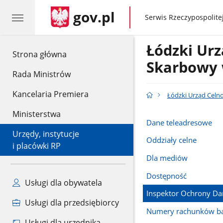
gov.pl
gov.pl
Serwis Rzeczypospolitej
Łódzki Urz
gov.pl
Strona główna
Skarbowy 
Rada Ministrów
Kancelaria Premiera
Łódzki Urząd Celn
Ministerstwa
Dane teleadresowe
Urzędy, instytucje
Oddziały celne
i placówki RP
Dla mediów
Dostępność
Usługi dla obywatela
Inspektor Ochrony D
Usługi dla przedsiębiorcy
Numery rachunków b
Usługi dla urzędnika