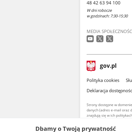
48 42 63 94 100
W dni robocze
w godzinach: 7:30-15:30
MEDIA SPOŁECZNOŚC
stopka
Strona
gov.pl
gov.pl
główna
gov.pl
Polityka cookies
Sł
Deklaracja dostępnośc
Strony dostępne w domenie
danych (adres e-mail oraz 
znajdują się w ich polityk
Treści teksto
Dbamy o Twoją prywatność
udostępniane