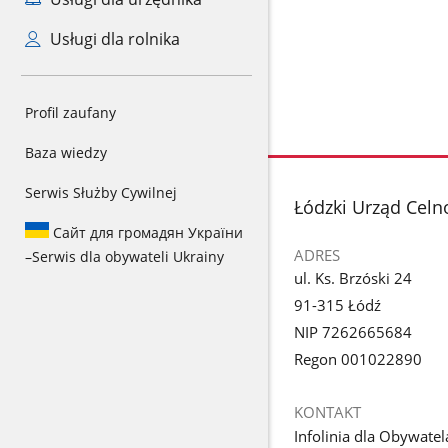
Usługi dla rolnika
Profil zaufany
Baza wiedzy
Serwis Służby Cywilnej
stopka
Łódzki Urząd Celn
Сайт для громадян України
ADRES
–
Serwis dla obywateli Ukrainy
ul. Ks. Brzóski 24
91-315 Łódź
NIP 7262665684
Regon 001022890
KONTAKT
Infolinia dla Obywatel