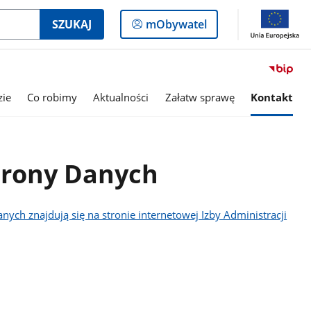
Logowanie
SZUKAJ
mObywatel
do
panelu
zie
Co robimy
Aktualności
Załatw sprawę
Kontakt
hrony Danych
ych znajdują się na stronie internetowej Izby Administracji