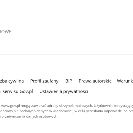
IOWE:
użba cywilna
Profil zaufany
BIP
Prawa autorskie
Warunki
i serwisu Gov.pl
Ustawienia prywatności
 www.gov.pl mogą zawierać adresy skrzynek mailowych. Użytkownik korzystający
dobrowolnie podanych danych w wiadomości) w celu przesłania odpowiedzi na prz
ach przetwarzania danych osobowych.
we publikowane w serwisie (z wyłączeniem treści audiowizualnych), są
 na licencji typu Creative Commons: uznanie autorstwa - na tych samych