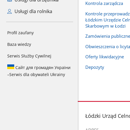
Kontrola zarządcza
Usługi dla rolnika
Kontrole przeprowad
Łódzkim Urzędzie Cel
Skarbowym w Łodzi
Profil zaufany
Zamówienia publiczn
Baza wiedzy
Obwieszczenia o licyt
Serwis Służby Cywilnej
Oferty likwidacyjne
Depozyty
Сайт для громадян України
–
Serwis dla obywateli Ukrainy
stopka
Łódzki Urząd Celn
ADRES