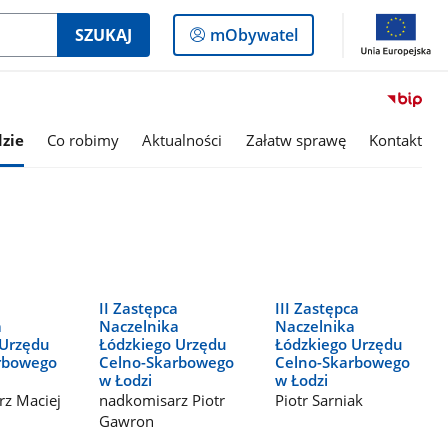
Logowanie
SZUKAJ
mObywatel
do
panelu
zie
Co robimy
Aktualności
Załatw sprawę
Kontakt
II Zastępca
III Zastępca
a
Naczelnika
Naczelnika
 Urzędu
Łódzkiego Urzędu
Łódzkiego Urzędu
rbowego
Celno-Skarbowego
Celno-Skarbowego
w Łodzi
w Łodzi
z Maciej
nadkomisarz Piotr
Piotr Sarniak
Gawron