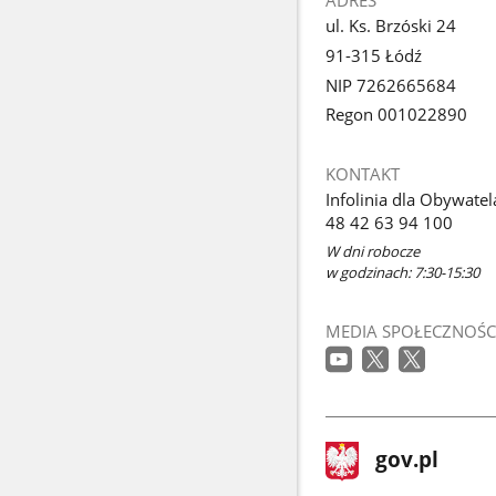
ul. Ks. Brzóski 24
91-315 Łódź
NIP 7262665684
Regon 001022890
KONTAKT
Infolinia dla Obywatel
48 42 63 94 100
W dni robocze
w godzinach: 7:30-15:30
MEDIA SPOŁECZNOŚC
stopka
Strona
gov.pl
gov.pl
główna