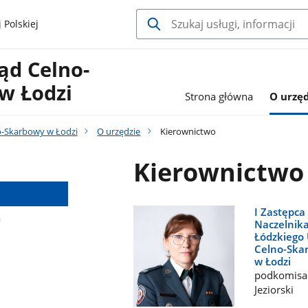
 Polskiej
ąd Celno-
w Łodzi
Strona główna
O urzęd
o-Skarbowy w Łodzi
O urzędzie
Kierownictwo
Kierownictwo
I Zastępca
a
Naczelnik
Łódzkiego
Celno-Ska
w Łodzi
podkomisar
Jeziorski