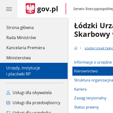
gov.pl
gov.pl
Serwis Rzeczypospolitej
Łódzki Urz
gov.pl
Strona główna
Skarbowy 
Rada Ministrów
Kancelaria Premiera
Łódzki Urząd Celn
Ministerstwa
Informacje o urzędzie
Urzędy, instytucje
Kierownictwo
i placówki RP
Struktura organizacjn
Kariera
Usługi dla obywatela
Zasięg terytorialny
Usługi dla przedsiębiorcy
Status prawny
Usługi dla urzędnika