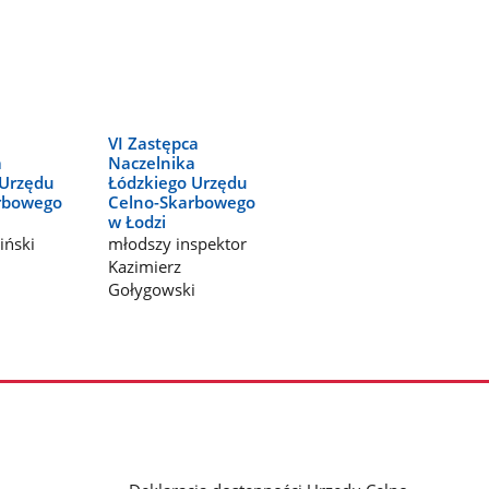
a
VI Zastępca
a
Naczelnika
 Urzędu
Łódzkiego Urzędu
rbowego
Celno-Skarbowego
w Łodzi
iński
młodszy inspektor
Kazimierz
Gołygowski