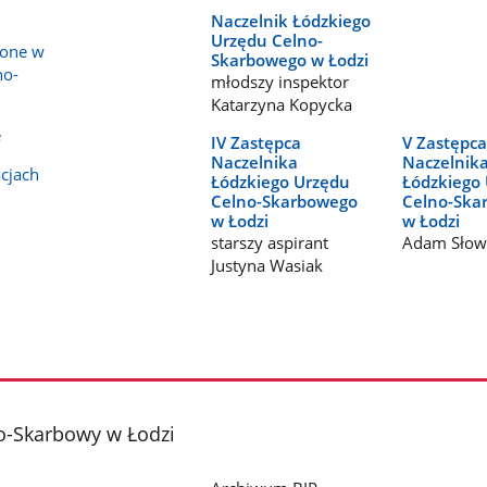
Naczelnik Łódzkiego
Urzędu Celno-
zone w
Skarbowego w Łodzi
no-
młodszy inspektor
Katarzyna Kopycka
e
IV Zastępca
​​​​​​​V Zastępc
Naczelnika
Naczelnik
acjach
Łódzkiego Urzędu
Łódzkiego
Celno-Skarbowego
Celno-Ska
w Łodzi
w Łodzi
starszy aspirant
Adam Słow
Justyna Wasiak
o-Skarbowy w Łodzi