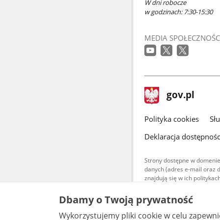
W dni robocze
w godzinach: 7:30-15:30
MEDIA SPOŁECZNOŚC
stopka
Strona
gov.pl
gov.pl
główna
gov.pl
Polityka cookies
Sł
Deklaracja dostępnośc
Strony dostępne w domenie
danych (adres e-mail oraz 
znajdują się w ich polityk
Treści teksto
Dbamy o Twoją prywatność
udostępniane
warunkach 4.0
Wykorzystujemy pliki cookie w celu zapewn
są udostępni