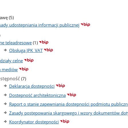
ba
stron
liczba
rawę
(5)
podstron
sady udostępniania informacji publicznej
czba
)
dstron
liczba
ne teleadresowe
(1)
podstron
Obsługa JPK_VAT
działy celne
a mediów
liczba
stępność
(7)
podstron
Deklaracja dostępności
Dostępność architektoniczna
Raport o stanie zapewniania dostępności podmiotu publicz
Zasady postępowania skargowego i wzory dokumentów doty
Koordynator dostępności