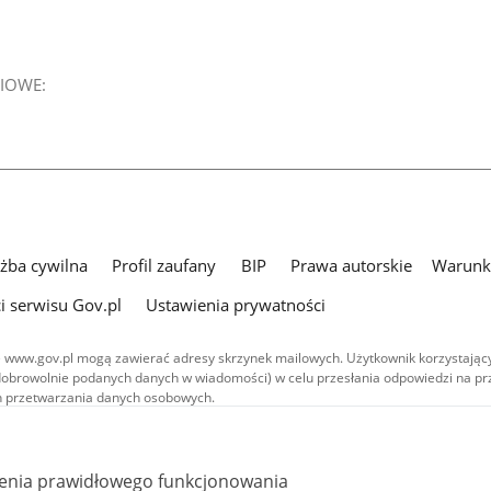
IOWE:
użba cywilna
Profil zaufany
BIP
Prawa autorskie
Warunki
i serwisu Gov.pl
Ustawienia prywatności
 www.gov.pl mogą zawierać adresy skrzynek mailowych. Użytkownik korzystający
dobrowolnie podanych danych w wiadomości) w celu przesłania odpowiedzi na prz
ach przetwarzania danych osobowych.
we publikowane w serwisie (z wyłączeniem treści audiowizualnych), są
 na licencji typu Creative Commons: uznanie autorstwa - na tych samych
 (CC BY-SA 4.0). Materiały audiowizualne, w tym zdjęcia, materiały audio i wideo
ienia prawidłowego funkcjonowania
ane na licencji typu Creative Commons: uznanie autorstwa użycie niekomercyjne 