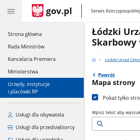
gov.pl
gov.pl
Serwis Rzeczypospolitej
Łódzki Urz
gov.pl
Strona główna
Skarbowy 
Rada Ministrów
Kancelaria Premiera
Łódzki Urząd Celn
Ministerstwa
Powrót
Mapa strony
Urzędy, instytucje
i placówki RP
Pokaż tylko str
Wpisz tekst aby wyszu
Usługi dla obywatela
Usługi dla przedsiębiorcy
Usługi dla urzędnika