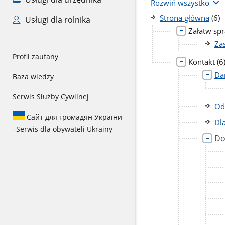
Rozwiń wszystko
licz
Strona główna
(6)
Usługi dla rolnika
pod
Załatw sp
Za
Profil zaufany
li
Kontakt
(6
po
Da
Baza wiedzy
Serwis Służby Cywilnej
Od
Сайт для громадян України
Dl
–
Serwis dla obywateli Ukrainy
Do