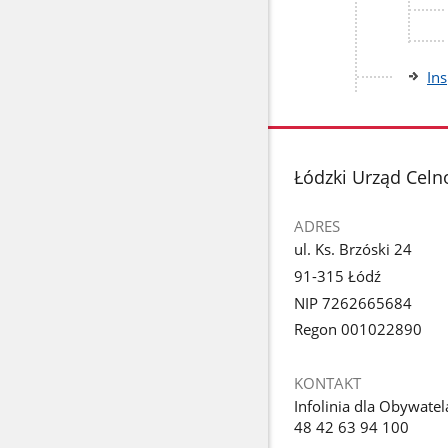
In
stopka
Łódzki Urząd Celn
ADRES
ul. Ks. Brzóski 24
91-315 Łódź
NIP 7262665684
Regon 001022890
KONTAKT
Infolinia dla Obywatel
48 42 63 94 100