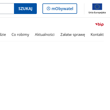
Logowanie
SZUKAJ
mObywatel
do
panelu
dzie
Co robimy
Aktualności
Załatw sprawę
Kontakt