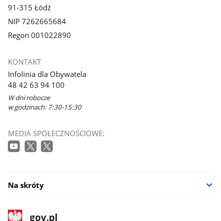
91-315 Łódź
NIP 7262665684
Regon 001022890
KONTAKT
Infolinia dla Obywatela
48 42 63 94 100
W dni robocze
w godzinach: 7:30-15:30
MEDIA SPOŁECZNOŚCIOWE:
Na skróty
stopka
Strona
gov.pl