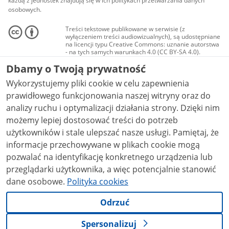
każdą z jednostek znajdują się w ich politykach przetwarzania danych
osobowych.
Treści tekstowe publikowane w serwisie (z
wyłączeniem treści audiowizualnych), są udostępniane
na licencji typu Creative Commons: uznanie autorstwa
- na tych samych warunkach 4.0 (CC BY-SA 4.0).
Materiały audiowizualne, w tym zdjęcia, materiały
Dbamy o Twoją prywatność
audio i wideo, są udostępniane na licencji typu
Creative Commons: uznanie autorstwa użycie
Wykorzystujemy pliki cookie w celu zapewnienia
niekomercyjne - bez utworów zależnych 4.0 (CC BY-
NC-ND 4.0), o ile nie jest to stwierdzone inaczej.
prawidłowego funkcjonowania naszej witryny oraz do
analizy ruchu i optymalizacji działania strony. Dzięki nim
możemy lepiej dostosować treści do potrzeb
użytkowników i stale ulepszać nasze usługi. Pamiętaj, że
informacje przechowywane w plikach cookie mogą
pozwalać na identyfikację konkretnego urządzenia lub
przeglądarki użytkownika, a więc potencjalnie stanowić
dane osobowe.
Polityka cookies
Odrzuć
Spersonalizuj