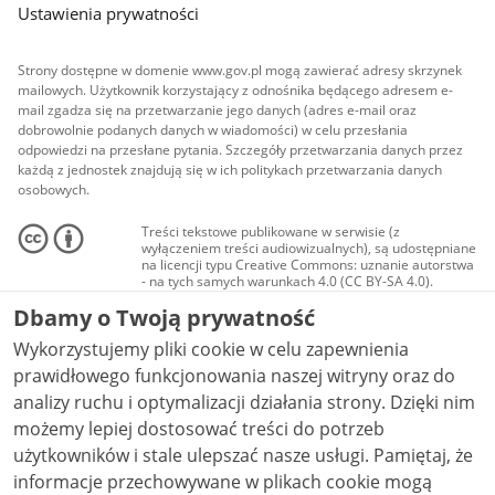
Ustawienia prywatności
Strony dostępne w domenie www.gov.pl mogą zawierać adresy skrzynek
mailowych. Użytkownik korzystający z odnośnika będącego adresem e-
mail zgadza się na przetwarzanie jego danych (adres e-mail oraz
dobrowolnie podanych danych w wiadomości) w celu przesłania
odpowiedzi na przesłane pytania. Szczegóły przetwarzania danych przez
każdą z jednostek znajdują się w ich politykach przetwarzania danych
osobowych.
Treści tekstowe publikowane w serwisie (z
wyłączeniem treści audiowizualnych), są udostępniane
na licencji typu Creative Commons: uznanie autorstwa
- na tych samych warunkach 4.0 (CC BY-SA 4.0).
Materiały audiowizualne, w tym zdjęcia, materiały
Dbamy o Twoją prywatność
audio i wideo, są udostępniane na licencji typu
Creative Commons: uznanie autorstwa użycie
Wykorzystujemy pliki cookie w celu zapewnienia
niekomercyjne - bez utworów zależnych 4.0 (CC BY-
NC-ND 4.0), o ile nie jest to stwierdzone inaczej.
prawidłowego funkcjonowania naszej witryny oraz do
analizy ruchu i optymalizacji działania strony. Dzięki nim
możemy lepiej dostosować treści do potrzeb
użytkowników i stale ulepszać nasze usługi. Pamiętaj, że
informacje przechowywane w plikach cookie mogą