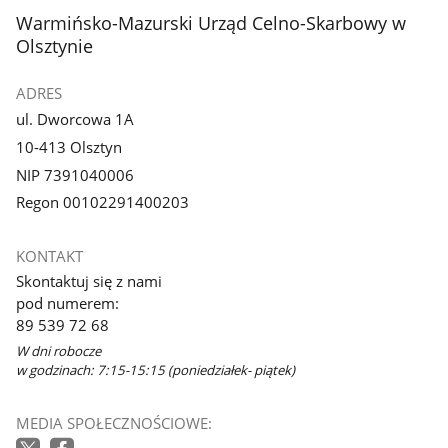
stopka
Warmińsko-Mazurski Urząd Celno-Skarbowy w
Olsztynie
ADRES
ul. Dworcowa 1A
10-413 Olsztyn
NIP 7391040006
Regon 00102291400203
KONTAKT
Skontaktuj się z nami
pod numerem:
89 539 72 68
W dni robocze
w godzinach: 7:15-15:15 (poniedziałek- piątek)
MEDIA SPOŁECZNOŚCIOWE: