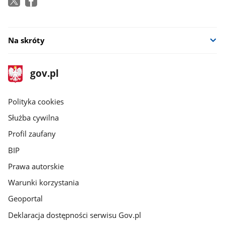
Na skróty
stopka
Strona
gov.pl
gov.pl
główna
gov.pl
Polityka cookies
Służba cywilna
Profil zaufany
BIP
Prawa autorskie
Warunki korzystania
Geoportal
Deklaracja dostępności serwisu Gov.pl