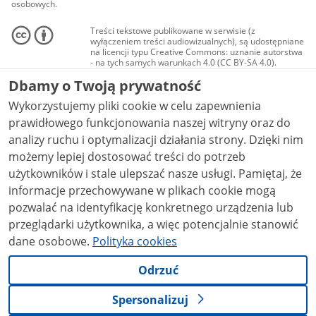
osobowych.
Treści tekstowe publikowane w serwisie (z
wyłączeniem treści audiowizualnych), są udostępniane
na licencji typu Creative Commons: uznanie autorstwa
- na tych samych warunkach 4.0 (CC BY-SA 4.0).
Materiały audiowizualne, w tym zdjęcia, materiały
Dbamy o Twoją prywatność
audio i wideo, są udostępniane na licencji typu
Creative Commons: uznanie autorstwa użycie
Wykorzystujemy pliki cookie w celu zapewnienia
niekomercyjne - bez utworów zależnych 4.0 (CC BY-
NC-ND 4.0), o ile nie jest to stwierdzone inaczej.
prawidłowego funkcjonowania naszej witryny oraz do
analizy ruchu i optymalizacji działania strony. Dzięki nim
możemy lepiej dostosować treści do potrzeb
użytkowników i stale ulepszać nasze usługi. Pamiętaj, że
informacje przechowywane w plikach cookie mogą
pozwalać na identyfikację konkretnego urządzenia lub
przeglądarki użytkownika, a więc potencjalnie stanowić
dane osobowe.
Polityka cookies
Odrzuć
Spersonalizuj