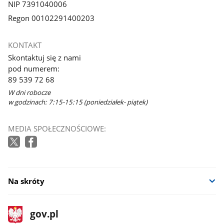
NIP 7391040006
Regon 00102291400203
KONTAKT
Skontaktuj się z nami
pod numerem:
89 539 72 68
W dni robocze
w godzinach: 7:15-15:15 (poniedziałek- piątek)
MEDIA SPOŁECZNOŚCIOWE:
Na skróty
stopka
Strona
gov.pl
gov.pl