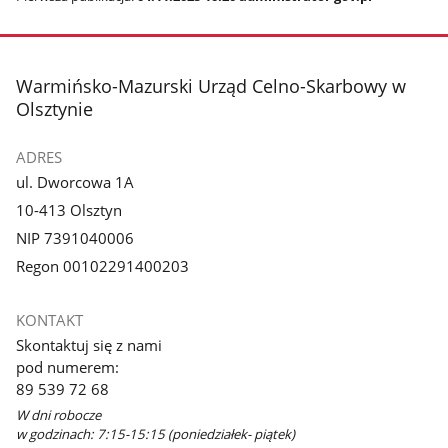
stopka
Warmińsko-Mazurski Urząd Celno-Skarbowy w
Olsztynie
ADRES
ul. Dworcowa 1A
10-413 Olsztyn
NIP 7391040006
Regon 00102291400203
KONTAKT
Skontaktuj się z nami
pod numerem:
89 539 72 68
W dni robocze
w godzinach: 7:15-15:15 (poniedziałek- piątek)