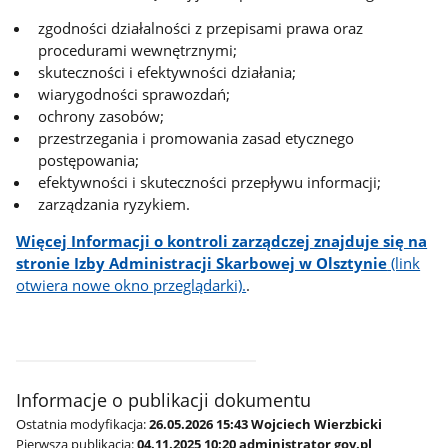
zgodności działalności z przepisami prawa oraz
procedurami wewnętrznymi;
skuteczności i efektywności działania;
wiarygodności sprawozdań;
ochrony zasobów;
przestrzegania i promowania zasad etycznego
postępowania;
efektywności i skuteczności przepływu informacji;
zarządzania ryzykiem.
Więcej Informacji o kontroli zarządczej znajduje się na
stronie Izby Administracji Skarbowej w Olsztynie
(link
otwiera nowe okno przeglądarki).
.
Informacje o publikacji dokumentu
Ostatnia modyfikacja:
26.05.2026 15:43 Wojciech Wierzbicki
Pierwsza publikacja:
04.11.2025 10:20 administrator gov.pl