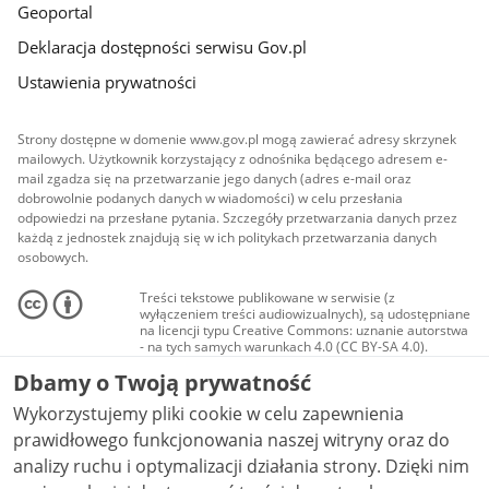
Geoportal
Deklaracja dostępności serwisu Gov.pl
Ustawienia prywatności
Strony dostępne w domenie www.gov.pl mogą zawierać adresy skrzynek
mailowych. Użytkownik korzystający z odnośnika będącego adresem e-
mail zgadza się na przetwarzanie jego danych (adres e-mail oraz
dobrowolnie podanych danych w wiadomości) w celu przesłania
odpowiedzi na przesłane pytania. Szczegóły przetwarzania danych przez
każdą z jednostek znajdują się w ich politykach przetwarzania danych
osobowych.
Treści tekstowe publikowane w serwisie (z
wyłączeniem treści audiowizualnych), są udostępniane
na licencji typu Creative Commons: uznanie autorstwa
- na tych samych warunkach 4.0 (CC BY-SA 4.0).
Materiały audiowizualne, w tym zdjęcia, materiały
Dbamy o Twoją prywatność
audio i wideo, są udostępniane na licencji typu
Creative Commons: uznanie autorstwa użycie
Wykorzystujemy pliki cookie w celu zapewnienia
niekomercyjne - bez utworów zależnych 4.0 (CC BY-
NC-ND 4.0), o ile nie jest to stwierdzone inaczej.
prawidłowego funkcjonowania naszej witryny oraz do
analizy ruchu i optymalizacji działania strony. Dzięki nim