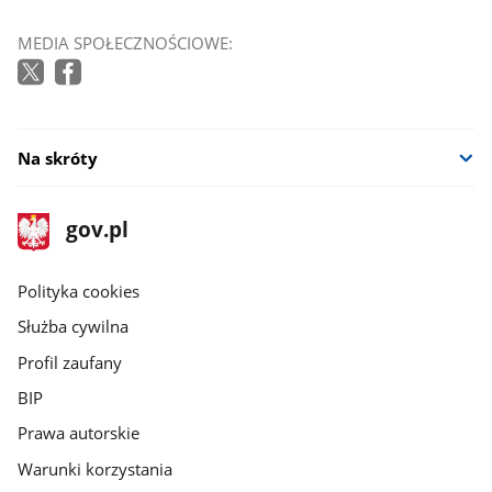
MEDIA SPOŁECZNOŚCIOWE:
Na skróty
stopka
Strona
gov.pl
gov.pl
główna
gov.pl
Polityka cookies
Służba cywilna
Profil zaufany
BIP
Prawa autorskie
Warunki korzystania