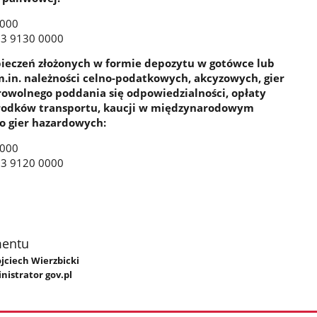
0000
13 9130 0000
ieczeń złożonych w formie depozytu w gotówce lub
.in. należności celno-podatkowych, akcyzowych, gier
rowolnego poddania się odpowiedzialności, opłaty
rodków transportu, kaucji w międzynarodowym
o gier hazardowych:
0000
13 9120 0000
mentu
ojciech Wierzbicki
inistrator gov.pl