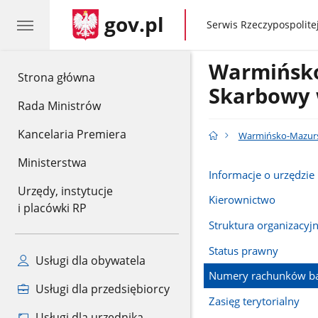
gov.pl
gov.pl
Serwis Rzeczypospolitej
Warmińsko
gov.pl
Strona główna
Skarbowy 
Rada Ministrów
Kancelaria Premiera
Warmińsko-Mazursk
Ministerstwa
Informacje o urzędzie
Urzędy, instytucje
Kierownictwo
i placówki RP
Struktura organizacyj
Status prawny
Usługi dla obywatela
Numery rachunków b
Usługi dla przedsiębiorcy
Zasięg terytorialny
Usługi dla urzędnika