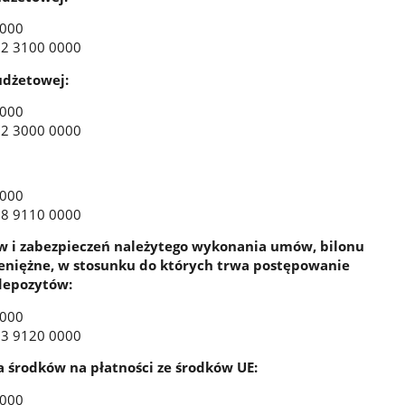
0000
22 3100 0000
udżetowej:
0000
22 3000 0000
0000
18 9110 0000
 i zabezpieczeń należytego wykonania umów, bilonu
ieniężne, w stosunku do których trwa postępowanie
depozytów:
0000
13 9120 0000
 środków na płatności ze środków UE:
0000