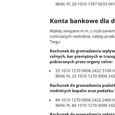
IBAN: PL 20 1010 1397 0033 04
Konta bankowe dla 
Wpłaty związane m.in. z rozliczani
rozliczanych centralnie, należy pr
Targu:
Rachunek do gromadzenia wpływów
celnych, kar pieniężnych w tran
pobieranych przez organy celne:
25 1010 1270 0008 2422 3100 
IBAN: PL 25 1010 1270 0008 24
Rachunek do gromadzenia podatk
niektórych kopalin oraz podatku 
84 1010 1270 0008 2422 2400 
IBAN: PL 84 1010 1270 0008 24
Rachunek do gromadzenia opłaty