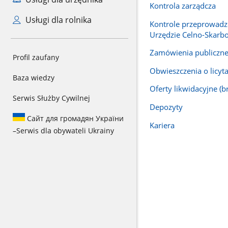
Kontrola zarządcza
Usługi dla rolnika
Kontrole przeprowad
Urzędzie Celno-Skar
Zamówienia publiczn
Profil zaufany
Obwieszczenia o licyt
Baza wiedzy
Oferty likwidacyjne (b
Serwis Służby Cywilnej
Depozyty
Сайт для громадян України
Kariera
–
Serwis dla obywateli Ukrainy