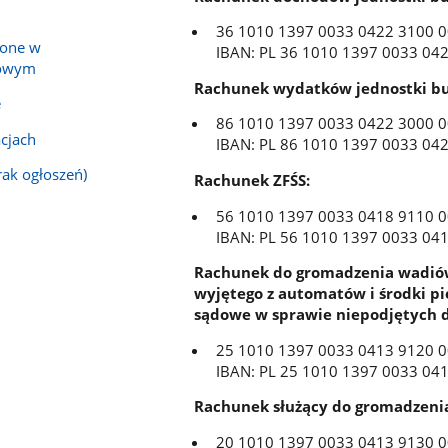
36 1010 1397 0033 0422 3100 
zone w
IBAN: PL 36 1010 1397 0033 04
bowym
Rachunek wydatków jednostki b
e
86 1010 1397 0033 0422 3000 
acjach
IBAN: PL 86 1010 1397 0033 04
rak ogłoszeń)
Rachunek ZFŚS:
56 1010 1397 0033 0418 9110 
IBAN: PL 56 1010 1397 0033 04
Rachunek do gromadzenia wadiów
wyjętego z automatów i środki p
sądowe w sprawie niepodjętych 
25 1010 1397 0033 0413 9120 
IBAN: PL 25 1010 1397 0033 04
Rachunek służący do gromadzenia
20 1010 1397 0033 0413 9130 