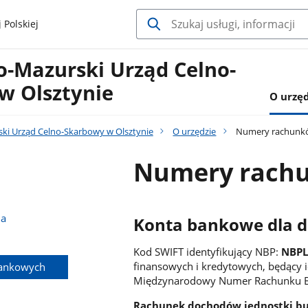
 Polskiej
-Mazurski Urząd Celno-
w Olsztynie
O urzęd
i Urząd Celno-Skarbowy w Olsztynie
O urzędzie
Numery rachunk
Numery rach
na
Konta bankowe dla 
Kod SWIFT identyfikujący NBP:
NBP
finansowych i kredytowych, będący
ankowych
Międzynarodowy Numer Rachunku Ba
Rachunek dochodów jednostki bu