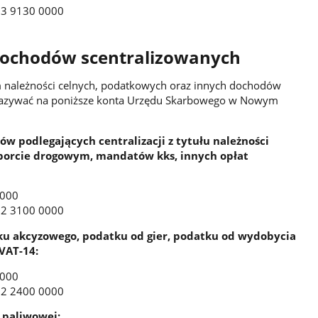
13 9130 0000
dochodów scentralizowanych
em należności celnych, podatkowych oraz innych dochodów
zekazywać na poniższe konta Urzędu Skarbowego w Nowym
 podlegających centralizacji z tytułu należności
sporcie drogowym, mandatów kks, innych opłat
0000
22 3100 0000
u akcyzowego, podatku od gier, podatku od wydobycia
VAT-14:
0000
22 2400 0000
 paliwowej: