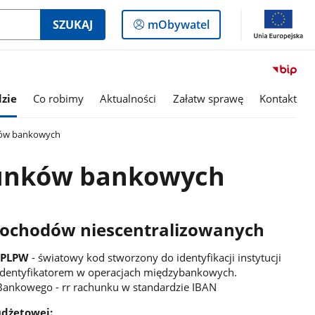
Logowanie
SZUKAJ
mObywatel
do
panelu
zie
Co robimy
Aktualności
Załatw sprawę
Kontakt
ów bankowych
unków bankowych
dochodów niescentralizowanych
LPLPW
- światowy kod stworzony do identyfikacji instytucji
 identyfikatorem w operacjach międzybankowych.
nkowego - rr rachunku w standardzie IBAN
dżetowej: