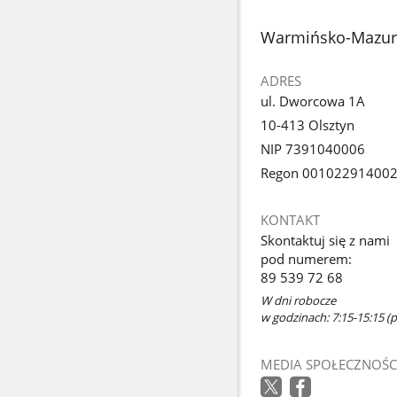
stopka
Warmińsko-Mazurs
ADRES
ul. Dworcowa 1A
10-413 Olsztyn
NIP 7391040006
Regon 00102291400
KONTAKT
Skontaktuj się z nami
pod numerem:
89 539 72 68
W dni robocze
w godzinach: 7:15-15:15 (p
MEDIA SPOŁECZNOŚC