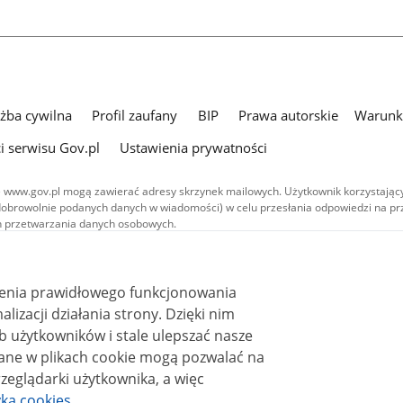
użba cywilna
Profil zaufany
BIP
Prawa autorskie
Warunki
i serwisu Gov.pl
Ustawienia prywatności
 www.gov.pl mogą zawierać adresy skrzynek mailowych. Użytkownik korzystający
dobrowolnie podanych danych w wiadomości) w celu przesłania odpowiedzi na prz
ach przetwarzania danych osobowych.
we publikowane w serwisie (z wyłączeniem treści audiowizualnych), są
 na licencji typu Creative Commons: uznanie autorstwa - na tych samych
 (CC BY-SA 4.0). Materiały audiowizualne, w tym zdjęcia, materiały audio i wideo
ienia prawidłowego funkcjonowania
ane na licencji typu Creative Commons: uznanie autorstwa użycie niekomercyjne 
ależnych 4.0 (CC BY-NC-ND 4.0), o ile nie jest to stwierdzone inaczej.
i działania strony. Dzięki nim
 użytkowników i stale ulepszać nasze
zeglądarki użytkownika, a więc
yka cookies