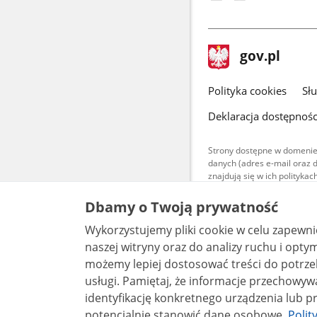
stopka
Strona
gov.pl
gov.pl
główna
gov.pl
Polityka cookies
Sł
Deklaracja dostępnośc
Strony dostępne w domenie
danych (adres e-mail oraz 
znajdują się w ich polityk
Treści teksto
Dbamy o Twoją prywatność
udostępniane
warunkach 4.0
Wykorzystujemy pliki cookie w celu zapewn
są udostępni
bez utworów z
naszej witryny oraz do analizy ruchu i optymalizacj
możemy lepiej dostosować treści do potrzeb
usługi. Pamiętaj, że informacje przechowywane w plikach cookie mogą pozwalać na
identyfikację konkretnego urządzenia lub pr
potencjalnie stanowić dane osobowe.
Polit