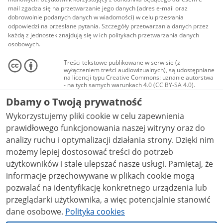
mail zgadza się na przetwarzanie jego danych (adres e-mail oraz
dobrowolnie podanych danych w wiadomości) w celu przesłania
odpowiedzi na przesłane pytania. Szczegóły przetwarzania danych przez
każdą z jednostek znajdują się w ich politykach przetwarzania danych
osobowych.
Treści tekstowe publikowane w serwisie (z
wyłączeniem treści audiowizualnych), są udostępniane
na licencji typu Creative Commons: uznanie autorstwa
- na tych samych warunkach 4.0 (CC BY-SA 4.0).
Materiały audiowizualne, w tym zdjęcia, materiały
Dbamy o Twoją prywatność
audio i wideo, są udostępniane na licencji typu
Creative Commons: uznanie autorstwa użycie
Wykorzystujemy pliki cookie w celu zapewnienia
niekomercyjne - bez utworów zależnych 4.0 (CC BY-
NC-ND 4.0), o ile nie jest to stwierdzone inaczej.
prawidłowego funkcjonowania naszej witryny oraz do
analizy ruchu i optymalizacji działania strony. Dzięki nim
możemy lepiej dostosować treści do potrzeb
użytkowników i stale ulepszać nasze usługi. Pamiętaj, że
informacje przechowywane w plikach cookie mogą
pozwalać na identyfikację konkretnego urządzenia lub
przeglądarki użytkownika, a więc potencjalnie stanowić
dane osobowe.
Polityka cookies