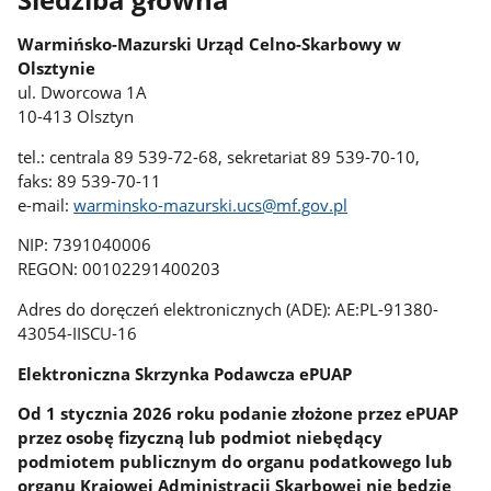
Warmińsko-Mazurski Urząd Celno-Skarbowy w
Olsztynie
ul. Dworcowa 1A
10-413 Olsztyn
tel.: centrala 89 539-72-68, sekretariat 89 539-70-10,
faks: 89 539-70-11
e-mail:
warminsko-mazurski.ucs@mf.gov.pl
NIP: 7391040006
REGON: 00102291400203
Adres do doręczeń elektronicznych (ADE): AE:PL-91380-
43054-IISCU-16
Elektroniczna Skrzynka Podawcza ePUAP
Od 1 stycznia 2026 roku podanie złożone przez ePUAP
przez osobę fizyczną lub podmiot niebędący
podmiotem publicznym do organu podatkowego lub
organu Krajowej Administracji Skarbowej nie będzie