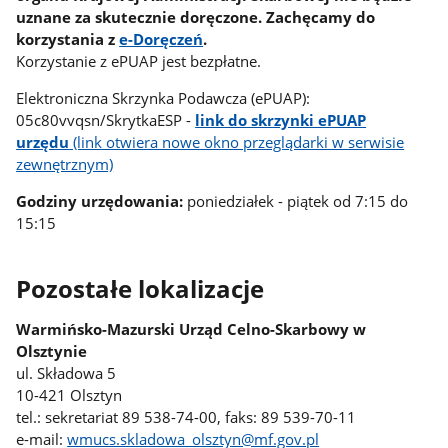
uznane za skutecznie doręczone. Zachęcamy do
korzystania z
e-Doręczeń
.
Korzystanie z ePUAP jest bezpłatne.
Elektroniczna Skrzynka Podawcza (ePUAP):
05c80vvqsn/SkrytkaESP -
link do skrzynki ePUAP
urzędu
(link otwiera nowe okno przeglądarki w serwisie
zewnętrznym)
Godziny urzędowania:
poniedziałek - piątek od 7:15 do
15:15
Pozostałe lokalizacje
Warmińsko-Mazurski Urząd Celno-Skarbowy w
Olsztynie
ul. Składowa 5
10-421 Olsztyn
tel.: sekretariat 89 538-74-00, faks: 89 539-70-11
e-mail:
wmucs.skladowa_olsztyn@mf.gov.pl