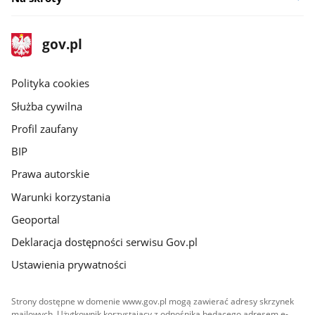
stopka
Strona
gov.pl
gov.pl
główna
gov.pl
Polityka cookies
Służba cywilna
Profil zaufany
BIP
Prawa autorskie
Warunki korzystania
Geoportal
Deklaracja dostępności serwisu Gov.pl
Ustawienia prywatności
Strony dostępne w domenie www.gov.pl mogą zawierać adresy skrzynek
mailowych. Użytkownik korzystający z odnośnika będącego adresem e-