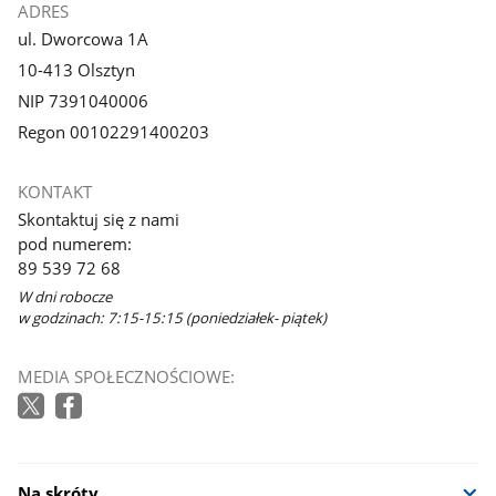
ADRES
ul. Dworcowa 1A
10-413 Olsztyn
NIP 7391040006
Regon 00102291400203
KONTAKT
Skontaktuj się z nami
pod numerem:
89 539 72 68
W dni robocze
w godzinach: 7:15-15:15 (poniedziałek- piątek)
MEDIA SPOŁECZNOŚCIOWE:
Na skróty