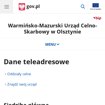
gov.pl
przejdź
do
wyszukiwar
Warmińsko-Mazurski Urząd Celno-
Skarbowy w Olsztynie
MENU
Dane teleadresowe
Oddziały celne
Znajdź swój urząd
Siedziba główna