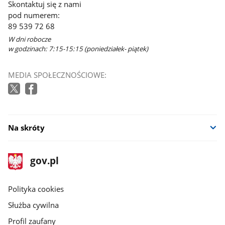
Skontaktuj się z nami
pod numerem:
89 539 72 68
W dni robocze
w godzinach: 7:15-15:15 (poniedziałek- piątek)
MEDIA SPOŁECZNOŚCIOWE:
Na skróty
stopka
Strona
gov.pl
gov.pl
główna
gov.pl
Polityka cookies
Służba cywilna
Profil zaufany