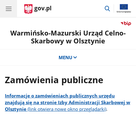
gov.pl
przejdź
do
wyszukiwar
Warmińsko-Mazurski Urząd Celno-
Skarbowy w Olsztynie
MENU
Zamówienia publiczne
Informacje o zamówieniach publicznych urzędu
znajdują się na stronie Izby Administracji Skarbowej w
Olsztynie
(link otwiera nowe okno przeglądarki)
.