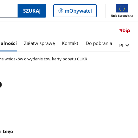
Logowanie
SZUKAJ
mObywatel
do
panelu
alności
Załatw sprawę
Kontakt
Do pobrania
Zmień ję
PL
ie wniosków o wydanie tzw. karty pobytu CUKR
o
e tego