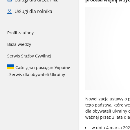
Usługi dla rolnika
Profil zaufany
Baza wiedzy
Serwis Służby Cywilnej
Сайт для громадян України
–
Serwis dla obywateli Ukrainy
Nowelizacja ustawy o 
tego państwa, które we
dla obywateli Ukrainy 
ważnej przez 3 lata dl
w dniu 4 marca 2024