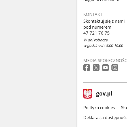
KONTAKT
Skontaktuj się z nami
pod numerem:
47 721 76 75
W dni robocze
w godzinach: 9:00-16:00
MEDIA SPOŁECZNOŚC
stopka
Strona
gov.pl
gov.pl
główna
gov.pl
Polityka cookies
Sł
Deklaracja dostępnośc