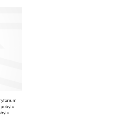
rytorium
i pobytu
obytu