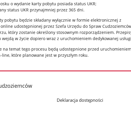
iosku o wydanie karty pobytu posiada status UKR;
any status UKR przynajmniej przez 365 dni.
y pobytu będzie składany wyłącznie w formie elektronicznej z
 online udostępnionej przez Szefa Urzędu do Spraw Cudzoziemcó
u, który zostanie określony stosownym rozporządzeniem. Przepis
u wejdą w życie dopiero wraz z uruchomieniem dedykowanej usługi
je na temat tego procesu będą udostępnione przed uruchomienie
line, które planowane jest w przyszłym roku.
Cudzoziemców
Deklaracja dostępności