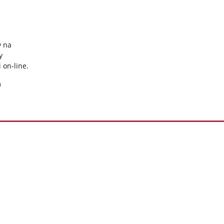
w na
y
 on-line.
m