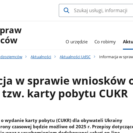
Spraw
mców
O urzędzie
Co robimy
Aktu
udzoziemców
Aktualności
Aktualności UdSC
Informacja w spraw
cja w sprawie wniosków 
 tzw. karty pobytu CUKR
o wydanie karty pobytu (CUKR) dla obywateli Ukrainy
hrony czasowej będzie możliwe od 2025 r. Przepisy dotycząc
ie wraz z uruchomieniem dedykowanej usługi on-line.