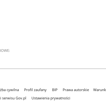
IOWE:
użba cywilna
Profil zaufany
BIP
Prawa autorskie
Warunki
i serwisu Gov.pl
Ustawienia prywatności