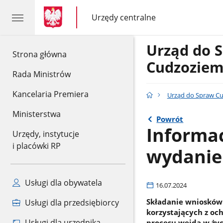
gov.pl
gov.pl
Urzędy centralne
gov.pl
Urzędy
centralne
Urząd do 
gov.pl
Strona główna
Cudzozie
Rada Ministrów
Kancelaria Premiera
Urząd do Spraw C
Ministerstwa
Powrót
Informa
Urzędy, instytucje
i placówki RP
wydanie
Usługi dla obywatela
16.07.2024
Składanie wniosków 
Usługi dla przedsiębiorcy
korzystających z oc
Usługi dla urzędnika
procesu wejdą w życ