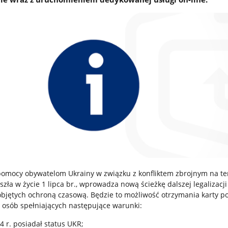
pomocy obywatelom Ukrainy w związku z konfliktem zbrojnym na te
szła w życie 1 lipca br., wprowadza nową ścieżkę dalszej legalizacj
objętych ochroną czasową. Będzie to możliwość otrzymania karty p
a osób spełniających następujące warunki:
 r. posiadał status UKR;