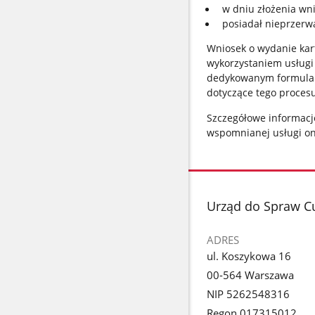
w dniu złożenia wn
posiadał nieprzerw
Wniosek o wydanie kart
wykorzystaniem usługi
dedykowanym formularz
dotyczące tego proces
Szczegółowe informac
wspomnianej usługi on-
stopka
Urząd do Spraw 
ADRES
ul. Koszykowa 16
00-564 Warszawa
NIP 5262548316
Regon 017315012