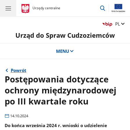
przejdź
gov.pl
Urzędy centralne
gov.pl
Urzędy
do
centralne
wyszukiwar
Zmień 
PL
Urząd do Spraw Cudzoziemców
MENU
Powrót
Postępowania dotyczące
ochrony międzynarodowej
po III kwartale roku
14.10.2024
Do końca września 2024 r. wnioski o udzielenie