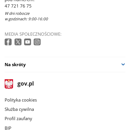
47 721 76 75
W dni robocze
w godzinach: 9:00-16:00
MEDIA SPOŁECZNOŚCIOWE:
Na skróty
stopka
Strona
gov.pl
gov.pl
główna
gov.pl
Polityka cookies
Służba cywilna
Profil zaufany
BIP