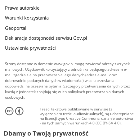
Prawa autorskie
Warunki korzystania
Geoportal
Deklaracja dostępności serwisu Gov.pl
Ustawienia prywatności
Strony dostępne w domenie www.gov.pl mogą zawierać adresy skrzynek
mailowych. Użytkownik korzystający z odnośnika będącego adresem e-
mail zgadza się na przetwarzanie jego danych (adres e-mail oraz
dobrowolnie podanych danych w wiadomości) w celu przesłania
odpowiedzi na przesłane pytania. Szczegóły przetwarzania danych przez
każdą z jednostek znajdują się w ich politykach przetwarzania danych
osobowych.
Treści tekstowe publikowane w serwisie (z
wyłączeniem treści audiowizualnych), są udostępniane
na licencji typu Creative Commons: uznanie autorstwa
- na tych samych warunkach 4.0 (CC BY-SA 4.0).
Materiały audiowizualne, w tym zdjęcia, materiały
Dbamy o Twoją prywatność
audio i wideo, są udostępniane na licencji typu
Creative Commons: uznanie autorstwa użycie