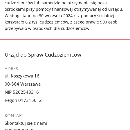
cudzoziemców lub samodzielne utrzymanie się poza
ośrodkami przy pomocy finansowej otrzymywanej od urzędu.
Według stanu na 30 września 2024 r. z pomocy socjalnej
korzystało 6,2 tys. cudzoziemców, z czego prawie 900 osób
przebywało w ośrodkach dla cudzoziemców.
stopka
Urząd do Spraw Cudzoziemców
ADRES
ul. Koszykowa 16
00-564 Warszawa
NIP 5262548316
Regon 017315012
KONTAKT
Skontaktuj się z nami
pod numerem: