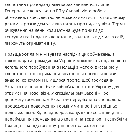
клопотань про видачу візи зараз займається лише
Генеральне консульство РП у Львові. Його робота
обмежена, і консульство не може займатися – в поточному
режимі – розглядом усіх клопотань про видачу візи. Термін
очікування на день, коли можна буде прийти до
консульства і подати клопотання, залежить від числа осіб,
які хочуть отримати візу.
Польща хотіла мінімізувати наслідки цих обмежень, а
також надати громадянам України можливість подальшого
легального перебування в Польщі з метою, вказаною у
клопотанні про отримання внутрішньої польської візи,
виданої консулом РП. Йшлося про те, щоб громадяни
України не повинні були зобов’язані їхати в Україну для
отримання нової візи. У спеціальному Законі «Про
допомогу громадянам України» передбачена спеціальна
процедура продовження терміну чинності внутрішньої
польської візи. Відповідно до закону, якщо останній день
перебування громадянина України на території Республіки
Польща – на підставі внутрішньої польської візи –
припадає у термін, починаючи від 24 лютого 2022 р.,