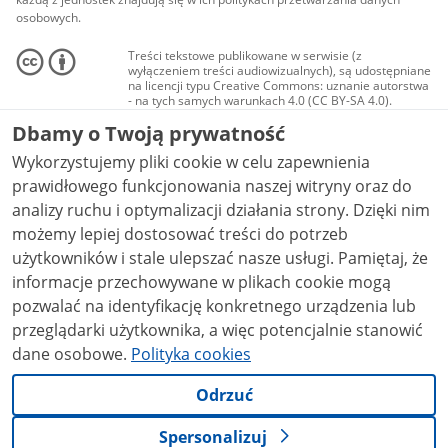
osobowych.
Treści tekstowe publikowane w serwisie (z
wyłączeniem treści audiowizualnych), są udostępniane
na licencji typu Creative Commons: uznanie autorstwa
- na tych samych warunkach 4.0 (CC BY-SA 4.0).
Materiały audiowizualne, w tym zdjęcia, materiały
Dbamy o Twoją prywatność
audio i wideo, są udostępniane na licencji typu
Creative Commons: uznanie autorstwa użycie
Wykorzystujemy pliki cookie w celu zapewnienia
niekomercyjne - bez utworów zależnych 4.0 (CC BY-
NC-ND 4.0), o ile nie jest to stwierdzone inaczej.
prawidłowego funkcjonowania naszej witryny oraz do
analizy ruchu i optymalizacji działania strony. Dzięki nim
możemy lepiej dostosować treści do potrzeb
użytkowników i stale ulepszać nasze usługi. Pamiętaj, że
informacje przechowywane w plikach cookie mogą
pozwalać na identyfikację konkretnego urządzenia lub
przeglądarki użytkownika, a więc potencjalnie stanowić
dane osobowe.
Polityka cookies
Odrzuć
Spersonalizuj