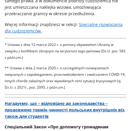
samego prawa, a w dokumencie podróży cudzoziemca nie
jest umieszczana naklejka wizowa, umożliwiająca
przekraczanie granicy w okresie przedłużenia.
Więcej informacji znajdziesz w sekcji:
Specjalne rozwiązania
dla cudzoziemców.
* Ustawa z dnia 12 marca 2022 r. o pomocy obywatelom Ukrainy w
związku z konfliktem zbrojnym na terytorium tego państwa (Dz.U. poz. 583
z późn.zm.)
** Ustawa z dnia 2 marca 2020 r. o szczególnych rozwiązaniach
związanych z zapobieganiem, przeciwdziałaniem i zwalczaniem COVID-19,
innych chorób zakaźnych oraz wywołanych nimi sytuacji kryzysowych (tj.
Dz.U. z 2021r., poz. 2095, z późn.zm.)
Нагадуємо, що – відповідно до законодавства –
продовжено термін чинності польських внутрішніх віз,
також для студентів
Спеціальний Закон «Про допомогу громадянам