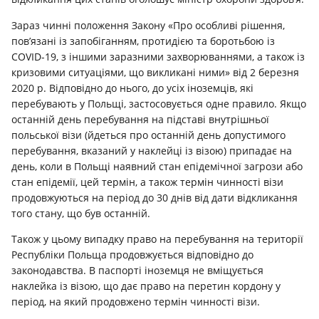
Зараз чинні положення Закону «Про особливі рішення,
пов’язані із запобіганням, протидією та боротьбою із
COVID-19, з іншими заразними захворюваннями, а також із
кризовими ситуаціями, що викликані ними» від 2 березня
2020 р. Відповідно до нього, до усіх іноземців, які
перебувають у Польщі, застосовується одне правило. Якщо
останній день перебування на підставі внутрішньої
польської візи (йдеться про останній день допустимого
перебування, вказаний у наклейці із візою) припадає на
день, коли в Польщі наявний стан епідемічної загрози або
стан епідемії, цей термін, а також термін чинності візи
продовжуються на період до 30 днів від дати відкликання
того стану, що був останній.
Також у цьому випадку право на перебування на території
Республіки Польща продовжується відповідно до
законодавства. В паспорті іноземця не вміщується
наклейка із візою, що дає право на перетин кордону у
період, на який продовжено термін чинності візи.