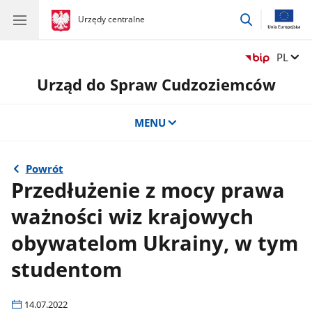
przejdź
gov.pl
Urzędy centralne
gov.pl
Urzędy
do
centralne
wyszukiwar
Zmień 
PL
Urząd do Spraw Cudzoziemców
MENU
Powrót
Przedłużenie z mocy prawa
ważności wiz krajowych
obywatelom Ukrainy, w tym
studentom
14.07.2022