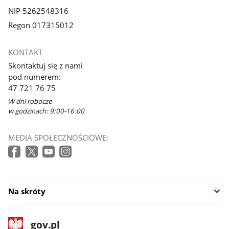
NIP 5262548316
Regon 017315012
KONTAKT
Skontaktuj się z nami
pod numerem:
47 721 76 75
W dni robocze
w godzinach: 9:00-16:00
MEDIA SPOŁECZNOŚCIOWE:
Na skróty
stopka
Strona
gov.pl