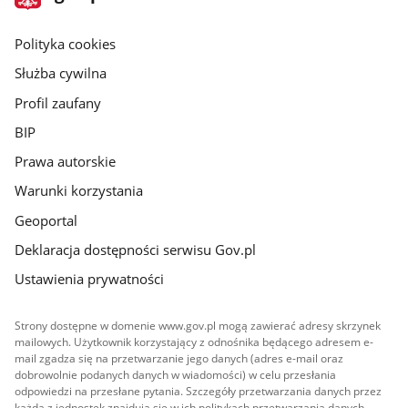
gov.pl
główna
gov.pl
Polityka cookies
Służba cywilna
Profil zaufany
BIP
Prawa autorskie
Warunki korzystania
Geoportal
Deklaracja dostępności serwisu Gov.pl
Ustawienia prywatności
Strony dostępne w domenie www.gov.pl mogą zawierać adresy skrzynek
mailowych. Użytkownik korzystający z odnośnika będącego adresem e-
mail zgadza się na przetwarzanie jego danych (adres e-mail oraz
dobrowolnie podanych danych w wiadomości) w celu przesłania
odpowiedzi na przesłane pytania. Szczegóły przetwarzania danych przez
każdą z jednostek znajdują się w ich politykach przetwarzania danych