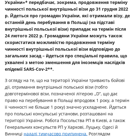
України»*
передбачає, зокрема, продовження терміну
чинності польської внутрішньої візи до 31 грудня 2022
р. Йдеться про громадян України, які отримали візу, де
останній день перебування в Польщі (на підставі
внутрішньої польської візи) припадає на термін після
24 лютого 2022 р.
Громадяни України можуть також
скористатися можливістю продовження терміну
чинності внутрішньої польської візи відповідно до
загальних засад
–
йдеться про спеціальні правила, що
ухвалені з метою зменшення для іноземців наслідків
епідемії
SARS
-
Cov
-2
**.
З огляду на те, що на території України тривають бойові
дії, отримання внутрішньої польської візи (тобто
довготермінової візи, позначеної літерою „D”, що дає
право на перебування в Польщі впродовж 1 року, а термін
її чинності не більше 1 року) значно ускладнене. Йдеться
про польські консульські установи, розташовані на
території України. Робота Посольства РП в Києві, а також
Генеральних консульств РП у Харкові, Луцьку, Одесі й
Винниці
надалі тимчасово припинена.
Розглядом