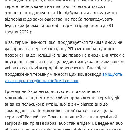
термін перебування на підставі тієї візи, а також її
чинності, продовжується. Це відбувається автоматично,
відповідно до законодавства (не треба полагоджувати
будь-яких формальностей) – термін продовжено до 31
грудня 2022 р.
Віза, термін чинності якої продовжується таким чином, не
дає права на перетин кордону РП з метою наступного
повернення до Польщі (є лише право на виїзд). Винятком є
внутрішні польські візи, що видаються українським водіям,
які виконують міжнародні перевезення. Внаслідок
продовження терміну чинності цих віз, воєводи
вміщують
у паспортах водіїв наклейки із візою
.
Громадяни України користуються також іншою
можливістю, що тягне за собою продовження терміну дії
виданої польської внутрішньої візи – відповідно до
законодавства. Ця можливість пов’язана із тим, що на
території Республіки Польща наявний стан епідемічної
загрози (він триває зараз) або стан епідемії. Введення або
відкликання цих станів оголошує міністр охорони здоров’я.