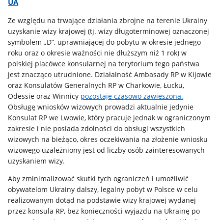
UA
Ze względu na trwające działania zbrojne na terenie Ukrainy
uzyskanie wizy krajowej (tj. wizy długoterminowej oznaczonej
symbolem „D”, uprawniającej do pobytu w okresie jednego
roku oraz o okresie ważności nie dłuższym niż 1 rok) w
polskiej placówce konsularnej na terytorium tego państwa
jest znacząco utrudnione. Działalność Ambasady RP w Kijowie
oraz Konsulatów Generalnych RP w Charkowie, Łucku,
Odessie oraz Winnicy
pozostaje czasowo zawieszona.
Obsługę wniosków wizowych prowadzi aktualnie jedynie
Konsulat RP we Lwowie, który pracuje jednak w ograniczonym
zakresie i nie posiada zdolności do obsługi wszystkich
wizowych na bieżąco, okres oczekiwania na złożenie wniosku
wizowego uzależniony jest od liczby osób zainteresowanych
uzyskaniem wizy.
Aby zminimalizować skutki tych ograniczeń i umożliwić
obywatelom Ukrainy dalszy, legalny pobyt w Polsce w celu
realizowanym dotąd na podstawie wizy krajowej wydanej
przez konsula RP, bez konieczności wyjazdu na Ukrainę po