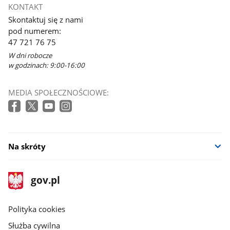
KONTAKT
Skontaktuj się z nami
pod numerem:
47 721 76 75
W dni robocze
w godzinach: 9:00-16:00
MEDIA SPOŁECZNOŚCIOWE:
Na skróty
stopka
Strona
gov.pl
gov.pl
główna
gov.pl
Polityka cookies
Służba cywilna