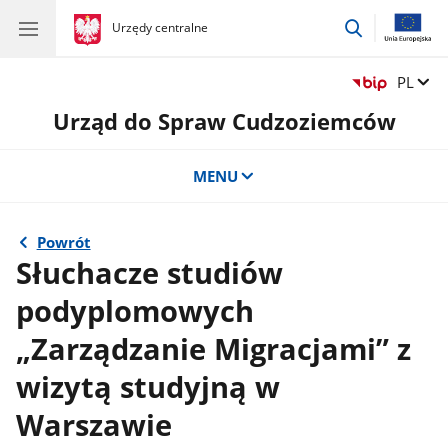
przejdź
gov.pl
Urzędy centralne
gov.pl
Urzędy
do
centralne
wyszukiwar
Zmień 
PL
Urząd do Spraw Cudzoziemców
MENU
Powrót
Słuchacze studiów
podyplomowych
„Zarządzanie Migracjami” z
wizytą studyjną w
Warszawie